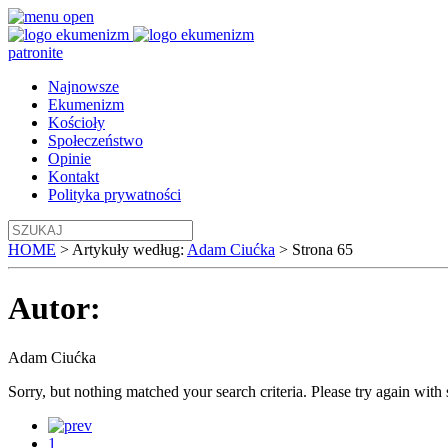
patronite
Najnowsze
Ekumenizm
Kościoły
Społeczeństwo
Opinie
Kontakt
Polityka prywatności
HOME
>
Artykuły według:
Adam Ciućka
>
Strona 65
Autor:
Adam Ciućka
Sorry, but nothing matched your search criteria. Please try again wit
1