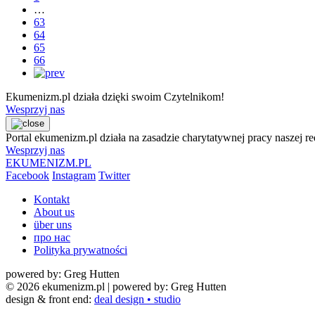
…
63
64
65
66
Ekumenizm.pl działa dzięki swoim Czytelnikom!
Wesprzyj nas
Portal ekumenizm.pl działa na zasadzie charytatywnej pracy naszej r
Wesprzyj nas
EKUMENIZM.PL
Facebook
Instagram
Twitter
Kontakt
About us
über uns
про нас
Polityka prywatności
powered by: Greg Hutten
© 2026 ekumenizm.pl
| powered by: Greg Hutten
design & front end:
deal design • studio