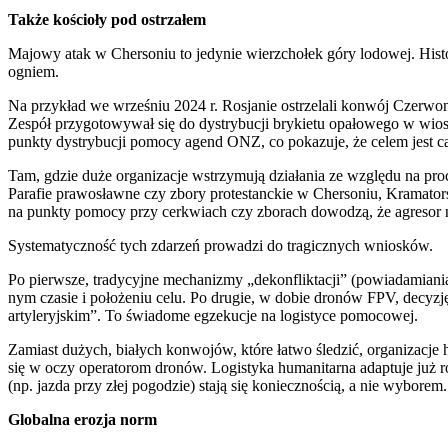
Tak­że kościo­ły pod ostrza­łem
Majo­wy atak w Cher­so­niu to jedy­nie wierz­cho­łek góry lodo­wej. Histo­
ogniem.
Na przy­kład we wrze­śniu 2024 r. Rosja­nie ostrze­la­li kon­wój Czer­wo­
Zespół przy­go­to­wy­wał się do dys­try­bu­cji bry­kie­tu opa­ło­we­go w wi
punk­ty dys­try­bu­cji pomo­cy agend ONZ, co poka­zu­je, że celem jest cała 
Tam, gdzie duże orga­ni­za­cje wstrzy­mu­ją dzia­ła­nia ze wzglę­du na pro­ce
Para­fie pra­wo­sław­ne czy zbo­ry pro­te­stanc­kie w Cher­so­niu, Kra­ma­tor­
na punk­ty pomo­cy przy cer­kwiach czy zbo­rach dowo­dzą, że agre­sor n
Sys­te­ma­tycz­ność tych zda­rzeń pro­wa­dzi do tra­gicz­nych wnio­sków.
Po pierw­sze, tra­dy­cyj­ne mecha­ni­zmy „dekon­flik­ta­cji” (powia­da­mia­n
nym cza­sie i poło­że­niu celu. Po dru­gie, w dobie dro­nów FPV, decy­zję 
arty­le­ryj­skim”. To świa­do­me egze­ku­cje na logi­sty­ce pomo­co­wej.
Zamiast dużych, bia­łych kon­wo­jów, któ­re łatwo śle­dzić, orga­ni­za­cje hu
się w oczy ope­ra­to­rom dro­nów. Logi­sty­ka huma­ni­tar­na adap­tu­je już 
(np. jaz­da przy złej pogo­dzie) sta­ją się koniecz­no­ścią, a nie wybo­rem.
Glo­bal­na ero­zja norm