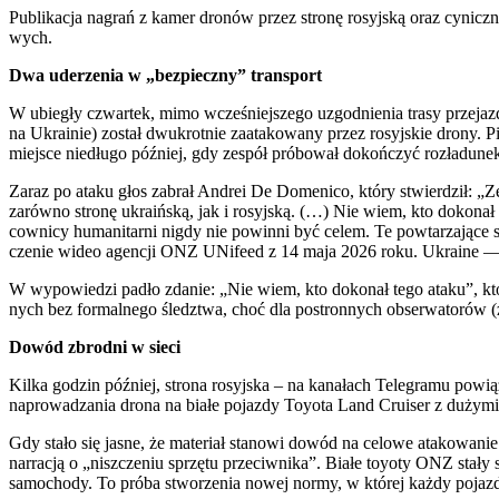
Publi­ka­cja nagrań z kamer dro­nów przez stro­nę rosyj­ską oraz cynicz­ne ko
wych.
Dwa ude­rze­nia w „bez­piecz­ny” trans­port
W ubie­gły czwar­tek, mimo wcze­śniej­sze­go uzgod­nie­nia tra­sy prze­j
na Ukra­inie) został dwu­krot­nie zaata­ko­wa­ny przez rosyj­skie dro­ny. Pi
miej­sce nie­dłu­go póź­niej, gdy zespół pró­bo­wał dokoń­czyć roz­ła­du­ne
Zaraz po ata­ku głos zabrał Andrei De Dome­ni­co, któ­ry stwier­dził: „Ze 
zarów­no stro­nę ukra­iń­ską, jak i rosyj­ską. (…) Nie wiem, kto doko­nał 
cow­ni­cy huma­ni­tar­ni nigdy nie powin­ni być celem. Te powta­rza­ją­ce
cze­nie wideo agen­cji ONZ UNi­fe­ed z 14 maja 2026 roku. Ukra­in
W wypo­wie­dzi padło zda­nie: „Nie wiem, kto doko­nał tego ata­ku”, któ­re 
nych bez for­mal­ne­go śledz­twa, choć dla postron­nych obser­wa­to­rów (z
Dowód zbrod­ni w sie­ci
Kil­ka godzin póź­niej, stro­na rosyj­ska – na kana­łach Tele­gra­mu pow
napro­wa­dza­nia dro­na na bia­łe pojaz­dy Toyo­ta Land Cru­iser z duży­mi n
Gdy sta­ło się jasne, że mate­riał sta­no­wi dowód na celo­we ata­ko­wa­nie m
nar­ra­cją o „nisz­cze­niu sprzę­tu prze­ciw­ni­ka”. Bia­łe toyo­ty ONZ sta­ł
samo­cho­dy. To pró­ba stwo­rze­nia nowej nor­my, w któ­rej każ­dy pojazd – n