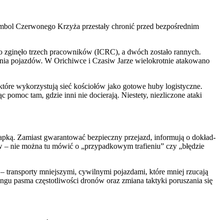
­bol Czer­wo­ne­go Krzy­ża prze­sta­ły chro­nić przed bez­po­śred­nim
go zgi­nę­ło trzech pra­cow­ni­ków (ICRC), a dwóch zosta­ło ran­nych.
­nia pojaz­dów. W Ori­chiw­ce i Cza­siw Jarze wie­lo­krot­nie ata­ko­wa­no
, któ­re wyko­rzy­stu­ją sieć kościo­łów jako goto­we huby logi­stycz­ne.
c pomoc tam, gdzie inni nie docie­ra­ją. Nie­ste­ty, nie­zli­czo­ne ata­ki
ułap­ką. Zamiast gwa­ran­to­wać bez­piecz­ny prze­jazd, infor­mu­ją o dokład­
rów – nie moż­na tu mówić o „przy­pad­ko­wym tra­fie­niu” czy „błę­dzie
 trans­por­ty mniej­szy­mi, cywil­ny­mi pojaz­da­mi, któ­re mniej rzu­ca­ją
­gu pasma czę­sto­tli­wo­ści dro­nów oraz zmia­na tak­ty­ki poru­sza­nia się