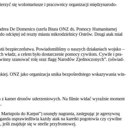
zyć się wolon­ta­riu­sze i pra­cow­ni­cy orga­ni­za­cji mię­dzy­na­ro­do­
 Andrea De Dome­ni­co (sze­fa Biu­ra ONZ ds. Pomo­cy Huma­ni­tar­nej
 do odcię­tej od resz­ty mia­sta mikro­dziel­ni­cy Ostrów. Dru­gi atak miał
ii bez­pie­czeń­stwa. Powia­do­mi­li­śmy o naszych dzia­ła­niach woj­sko –
­nych władz, a celem było dostar­cze­nie pomo­cy cywi­lom. Cywi­le i pra­
powin­ny sza­no­wać rolę oraz fla­gę Naro­dów Zjed­no­czo­nych”. (oświad­
skiej. ONZ jako orga­ni­za­cja uni­ka bez­po­śred­nie­go wska­zy­wa­nia win­
­nia z kamer dro­nów ude­rze­nio­wych. Na fil­mie widać wyraź­nie moment
.
 Mariu­po­la do Kar­pat”) usu­nę­ły nagra­nia, zastę­pu­jąc je agre­syw­ną
a­gan­da uspra­wie­dli­wia każ­dy atak na karet­ki pogo­to­wia czy cywil­ne
śli znaj­du­je się w stre­fie przy­fron­to­wej.