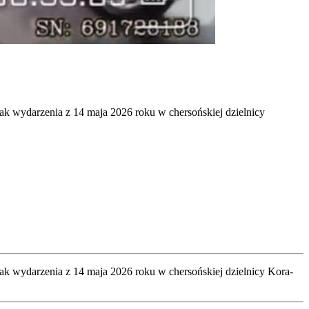
ak wydarzenia z 14 maja 2026 roku w chersońskiej dzielnicy
d­nak wyda­rze­nia z 14 maja 2026 roku w cher­soń­skiej dziel­ni­cy Kora­