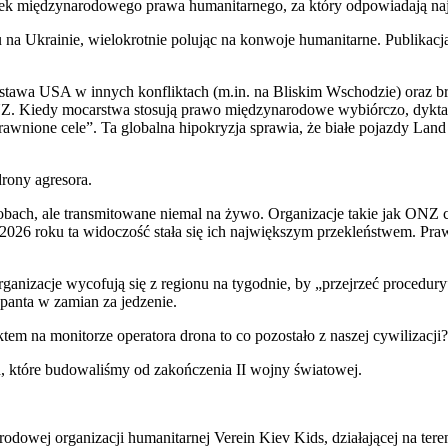
ię­dzy­na­ro­do­we­go pra­wa huma­ni­tar­ne­go, za któ­ry odpo­wia­da­ją naj­w
ik­tu na Ukra­inie, wie­lo­krot­nie polu­jąc na kon­wo­je huma­ni­tar­ne. Publ
i. Posta­wa USA w innych kon­flik­tach (m.in. na Bli­skim Wscho­dzie) oraz 
 ONZ. Kie­dy mocar­stwa sto­su­ją pra­wo mię­dzy­na­ro­do­we wybiór­czo, dyk­t
w­nio­ne cele”. Ta glo­bal­na hipo­kry­zja spra­wia, że bia­łe pojaz­dy Land C
o­ny agre­so­ra.
ach, ale trans­mi­to­wa­ne nie­mal na żywo. Orga­ni­za­cje takie jak ON
026 roku ta wido­czość sta­ła się ich naj­więk­szym prze­kleń­stwem. Pra­wo m
a­ni­za­cje wyco­fu­ją się z regio­nu na tygo­dnie, by „przej­rzeć pro­ce­du­ry
­pan­ta w zamian za jedze­nie.
m na moni­to­rze ope­ra­to­ra dro­na to co pozo­sta­ło z naszej cywi­li­za­cji?
, któ­re budo­wa­li­śmy od zakoń­cze­nia II woj­ny świa­to­wej.
o­do­wej orga­ni­za­cji huma­ni­tar­nej Vere­in Kiev Kids, dzia­ła­ją­cej na ter