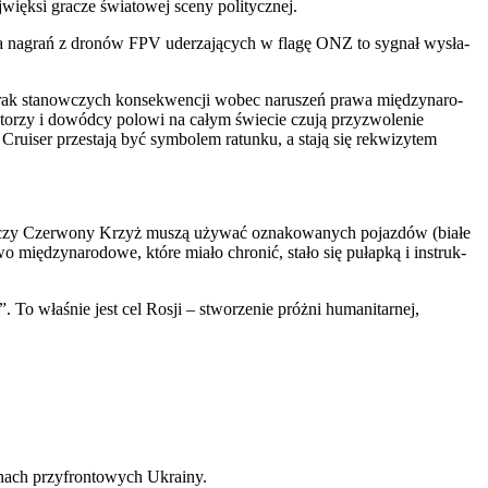
ięk­si gra­cze świa­to­wej sce­ny poli­tycz­nej.
i­ka­cja nagrań z dro­nów FPV ude­rza­ją­cych w fla­gę ONZ to sygnał wysła­
brak sta­now­czych kon­se­kwen­cji wobec naru­szeń pra­wa mię­dzy­na­ro­
a­to­rzy i dowód­cy polo­wi na całym świe­cie czu­ją przy­zwo­le­nie
ru­iser prze­sta­ją być sym­bo­lem ratun­ku, a sta­ją się rekwi­zy­tem
Z czy Czer­wo­ny Krzyż muszą uży­wać ozna­ko­wa­nych pojaz­dów (bia­łe
ię­dzy­na­ro­do­we, któ­re mia­ło chro­nić, sta­ło się pułap­ką i instruk­
”. To wła­śnie jest cel Rosji – stwo­rze­nie próż­ni huma­ni­tar­nej,
e­nach przy­fron­to­wych Ukra­iny.