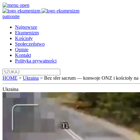
patronite
Najnowsze
Ekumenizm
Kościoły
Społeczeństwo
Opinie
Kontakt
Polityka prywatności
HOME
>
Ukraina
>
Bez sfer sacrum — konwoje ONZ i kościoły na 
Ukraina