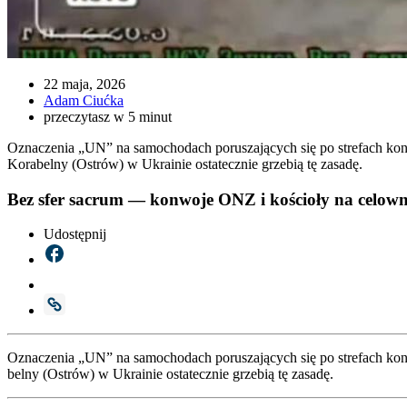
22 maja, 2026
Adam Ciućka
przeczytasz w 5 minut
Oznaczenia „UN” na samochodach poruszających się po strefach konfl
Korabelny (Ostrów) w Ukrainie ostatecznie grzebią tę zasadę.
Bez sfer sacrum — konwoje ONZ i kościoły na celown
Udostępnij
Ozna­cze­nia „UN” na samo­cho­dach poru­sza­ją­cych się po stre­fach kon­fl
bel­ny (Ostrów) w Ukra­inie osta­tecz­nie grze­bią tę zasa­dę.