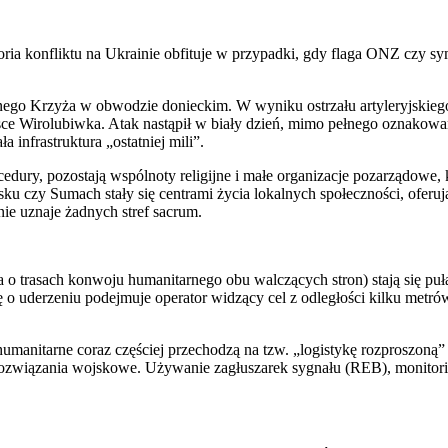
ria kon­flik­tu na Ukra­inie obfi­tu­je w przy­pad­ki, gdy fla­ga ONZ czy sym
ne­go Krzy­ża w obwo­dzie doniec­kim. W wyni­ku ostrza­łu arty­le­ryj­skie­
o­sce Wiro­lu­biw­ka. Atak nastą­pił w bia­ły dzień, mimo peł­ne­go ozna­ko­wa
infra­struk­tu­ra „ostat­niej mili”.
­du­ry, pozo­sta­ją wspól­no­ty reli­gij­ne i małe orga­ni­za­cje poza­rzą­do­we
sku czy Sumach sta­ły się cen­tra­mi życia lokal­nych spo­łecz­no­ści, ofe­ru­ją
ie uzna­je żad­nych stref sacrum.
ia o tra­sach kon­wo­ju huma­ni­tar­ne­go obu wal­czą­cych stron) sta­ją się p
o ude­rze­niu podej­mu­je ope­ra­tor widzą­cy cel z odle­gło­ści kil­ku met
ma­ni­tar­ne coraz czę­ściej prze­cho­dzą na tzw. „logi­sty­kę roz­pro­szo­ną” –
roz­wią­za­nia woj­sko­we. Uży­wa­nie zagłu­sza­rek sygna­łu (REB), moni­to­rin