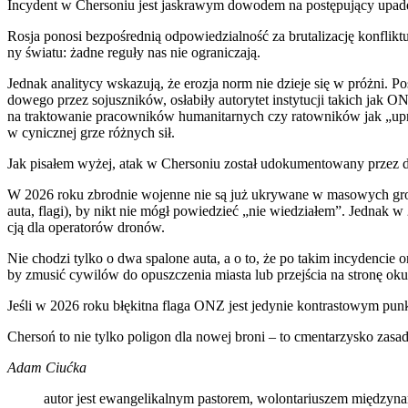
Incy­dent w Cher­so­niu jest jaskra­wym dowo­dem na postę­pu­ją­cy upa­dek m
Rosja pono­si bez­po­śred­nią odpo­wie­dzial­ność za bru­ta­li­za­cję kon­fl
ny świa­tu: żad­ne regu­ły nas nie ogra­ni­cza­ją.
Jed­nak ana­li­ty­cy wska­zu­ją, że ero­zja norm nie dzie­je się w próż­n
do­we­go przez sojusz­ni­ków, osła­bi­ły auto­ry­tet insty­tu­cji takich jak
na trak­to­wa­nie pra­cow­ni­ków huma­ni­tar­nych czy ratow­ni­ków jak „upra
w cynicz­nej grze róż­nych sił.
Jak pisa­łem wyżej, atak w Cher­so­niu został udo­ku­men­to­wa­ny przez dr
W 2026 roku zbrod­nie wojen­ne nie są już ukry­wa­ne w maso­wych gro­b
auta, fla­gi), by nikt nie mógł powie­dzieć „nie wie­dzia­łem”. Jed­nak w 2
cją dla ope­ra­to­rów dro­nów.
Nie cho­dzi tyl­ko o dwa spa­lo­ne auta, a o to, że po takim incy­den­cie org
by zmu­sić cywi­lów do opusz­cze­nia mia­sta lub przej­ścia na stro­nę oku
Jeśli w 2026 roku błę­kit­na fla­ga ONZ jest jedy­nie kon­tra­sto­wym punk­te
Cher­soń to nie tyl­ko poli­gon dla nowej bro­ni – to cmen­ta­rzy­sko zasad
Adam Ciuć­ka
autor jest ewan­ge­li­kal­nym pasto­rem, wolon­ta­riu­szem mię­dzy­na­r