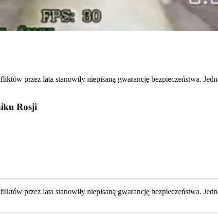
iktów przez lata stanowiły niepisaną gwarancję bezpieczeństwa. Jedn
iku Rosji
ik­tów przez lata sta­no­wi­ły nie­pi­sa­ną gwa­ran­cję bez­pie­czeń­stwa. Je