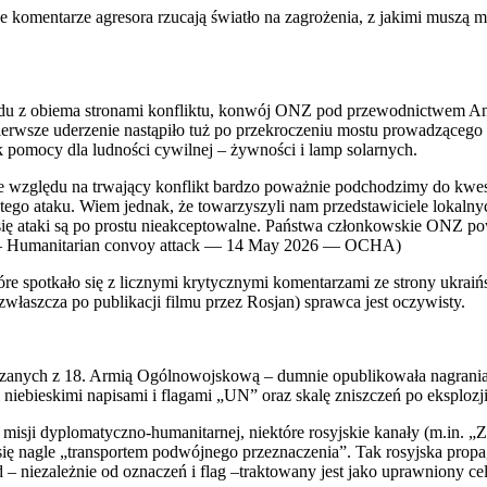
men­ta­rze agre­so­ra rzu­ca­ją świa­tło na zagro­że­nia, z jaki­mi muszą mie­r
az­du z obie­ma stro­na­mi kon­flik­tu, kon­wój ONZ pod prze­wod­nic­twem
erw­sze ude­rze­nie nastą­pi­ło tuż po prze­kro­cze­niu mostu pro­wa­dzą­ce­go
k pomo­cy dla lud­no­ści cywil­nej – żyw­no­ści i lamp solar­nych.
wzglę­du na trwa­ją­cy kon­flikt bar­dzo poważ­nie pod­cho­dzi­my do kwe­st
tego ata­ku. Wiem jed­nak, że towa­rzy­szy­li nam przed­sta­wi­cie­le lokal
 się ata­ki są po pro­stu nie­ak­cep­to­wal­ne. Pań­stwa człon­kow­skie ONZ 
e — Huma­ni­ta­rian convoy attack — 14 May 2026 — OCHA)
spo­tka­ło się z licz­ny­mi kry­tycz­ny­mi komen­ta­rza­mi ze stro­ny ukra­iń­
własz­cza po publi­ka­cji fil­mu przez Rosjan) spraw­ca jest oczy­wi­sty.
ią­za­nych z 18. Armią Ogól­no­woj­sko­wą – dum­nie opu­bli­ko­wa­ła nagra
ie­bie­ski­mi napi­sa­mi i fla­ga­mi „UN” oraz ska­lę znisz­czeń po eks­plo­zji
isji dyplo­ma­tycz­no-huma­ni­tar­nej, nie­któ­re rosyj­skie kana­ły (m.in. „Z
y się nagle „trans­por­tem podwój­ne­go prze­zna­cze­nia”. Tak rosyj­ska pro­p
ie­za­leż­nie od ozna­czeń i flag –trak­to­wa­ny jest jako upraw­nio­ny cel, je