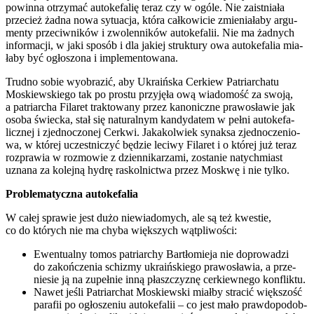
powin­na otrzy­mać auto­ke­fa­lię teraz czy w ogó­le. Nie zaist­nia­ła
prze­cież żad­na nowa sytu­acja, któ­ra cał­ko­wi­cie zmie­nia­ła­by argu­
men­ty prze­ciw­ni­ków i zwo­len­ni­ków auto­ke­fa­lii. Nie ma żad­nych
infor­ma­cji, w jaki spo­sób i dla jakiej struk­tu­ry owa auto­ke­fa­lia mia­
ła­by być ogło­szo­na i imple­men­to­wa­na.
Trud­no sobie wyobra­zić, aby Ukra­iń­ska Cer­kiew Patriar­cha­tu
Moskiew­skie­go tak po pro­stu przy­ję­ła ową wia­do­mość za swo­ją,
a patriar­cha Fila­ret trak­to­wa­ny przez kano­nicz­ne pra­wo­sła­wie jak
oso­ba świec­ka, stał się natu­ral­nym kan­dy­da­tem w peł­ni auto­ke­fa­
licz­nej i zjed­no­czo­nej Cer­kwi. Jaka­kol­wiek synak­sa zjed­no­cze­nio­
wa, w któ­rej uczest­ni­czyć będzie leci­wy Fila­ret i o któ­rej już teraz
roz­pra­wia w roz­mo­wie z dzien­ni­ka­rza­mi, zosta­nie natych­miast
uzna­na za kolej­ną hydrę raskol­nic­twa przez Moskwę i nie tyl­ko.
Pro­ble­ma­tycz­na auto­ke­fa­lia
W całej spra­wie jest dużo nie­wia­do­mych, ale są też kwe­stie,
co do któ­rych nie ma chy­ba więk­szych wąt­pli­wo­ści:
Ewen­tu­al­ny tomos patriar­chy Bar­tło­mie­ja nie dopro­wa­dzi
do zakoń­cze­nia schi­zmy ukra­iń­skie­go pra­wo­sła­wia, a prze­
nie­sie ją na zupeł­nie inną płasz­czy­znę cer­kiew­ne­go kon­flik­tu.
Nawet jeśli Patriar­chat Moskiew­ski miał­by stra­cić więk­szość
para­fii po ogło­sze­niu auto­ke­fa­lii – co jest mało praw­do­po­dob­