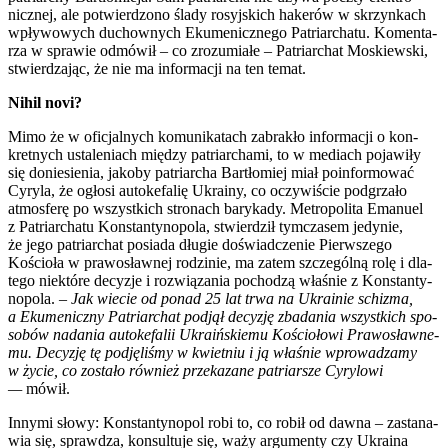
nicz­nej, ale potwier­dzo­no śla­dy rosyj­skich hake­rów w skrzyn­kach
wpły­wo­wych duchow­nych Eku­me­nicz­ne­go Patriar­cha­tu. Komen­ta­
rza w spra­wie odmó­wił – co zro­zu­mia­łe – Patriar­chat Moskiew­ski,
stwier­dza­jąc, że nie ma infor­ma­cji na ten temat.
Nihil novi?
Mimo że w ofi­cjal­nych komu­ni­ka­tach zabra­kło infor­ma­cji o kon­
kret­nych usta­le­niach mię­dzy patriar­cha­mi, to w mediach poja­wi­ły
się donie­sie­nia, jako­by patriar­cha Bar­tło­miej miał poin­for­mo­wać
Cyry­la, że ogło­si auto­ke­fa­lię Ukra­iny, co oczy­wi­ście pod­grza­ło
atmos­fe­rę po wszyst­kich stro­nach bary­ka­dy. Metro­po­li­ta Ema­nu­el
z Patriar­cha­tu Kon­stan­ty­no­po­la, stwier­dził tym­cza­sem jedy­nie,
że jego patriar­chat posia­da dłu­gie doświad­cze­nie Pierw­sze­go
Kościo­ła w pra­wo­sław­nej rodzi­nie, ma zatem szcze­gól­ną rolę i dla­
te­go nie­któ­re decy­zje i roz­wią­za­nia pocho­dzą wła­śnie z Kon­stan­ty­
no­po­la. –
Jak wie­cie od ponad 25 lat trwa na Ukra­inie schi­zma,
a Eku­me­nicz­ny Patriar­chat pod­jął decy­zję zba­da­nia wszyst­kich spo­
so­bów nada­nia auto­ke­fa­lii Ukra­iń­skie­mu Kościo­ło­wi Pra­wo­sław­ne­
mu. Decy­zję tę pod­ję­li­śmy w kwiet­niu i ją wła­śnie wpro­wa­dza­my
w życie, co zosta­ło rów­nież prze­ka­za­ne patriar­sze Cyry­lo­wi
—
mówił.
Inny­mi sło­wy: Kon­stan­ty­no­pol robi to, co robił od daw­na – zasta­na­
wia się, spraw­dza, kon­sul­tu­je się, waży argu­men­ty czy Ukra­ina