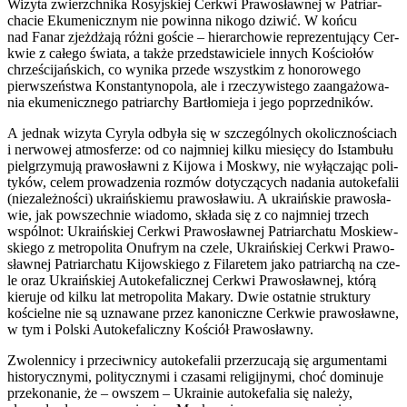
Wizy­ta zwierzch­ni­ka Rosyj­skiej Cer­kwi Pra­wo­sław­nej w Patriar­
cha­cie Eku­me­nicz­nym nie powin­na niko­go dzi­wić. W koń­cu
nad Fanar zjeż­dża­ją róż­ni goście – hie­rar­cho­wie repre­zen­tu­ją­cy Cer­
kwie z całe­go świa­ta, a tak­że przed­sta­wi­cie­le innych Kościo­łów
chrze­ści­jań­skich, co wyni­ka przede wszyst­kim z hono­ro­we­go
pierw­szeń­stwa Kon­stan­ty­no­po­la, ale i rze­czy­wi­ste­go zaan­ga­żo­wa­
nia eku­me­nicz­ne­go patriar­chy Bar­tło­mie­ja i jego poprzed­ni­ków.
A jed­nak wizy­ta Cyry­la odby­ła się w szcze­gól­nych oko­licz­no­ściach
i ner­wo­wej atmos­fe­rze: od co naj­mniej kil­ku mie­się­cy do Istam­bu­łu
piel­grzy­mu­ją pra­wo­sław­ni z Kijo­wa i Moskwy, nie wyłą­cza­jąc poli­
ty­ków, celem pro­wa­dze­nia roz­mów doty­czą­cych nada­nia auto­ke­fa­lii
(nie­za­leż­no­ści) ukra­iń­skie­mu pra­wo­sła­wiu. A ukra­iń­skie pra­wo­sła­
wie, jak powszech­nie wia­do­mo, skła­da się z co naj­mniej trzech
wspól­not: Ukra­iń­skiej Cer­kwi Pra­wo­sław­nej Patriar­cha­tu Moskiew­
skie­go z metro­po­li­ta Onu­frym na cze­le, Ukra­iń­skiej Cer­kwi Pra­wo­
sław­nej Patriar­cha­tu Kijow­skie­go z Fila­re­tem jako patriar­chą na cze­
le oraz Ukra­iń­skiej Auto­ke­fa­licz­nej Cer­kwi Pra­wo­sław­nej, któ­rą
kie­ru­je od kil­ku lat metro­po­li­ta Maka­ry. Dwie ostat­nie struk­tu­ry
kościel­ne nie są uzna­wa­ne przez kano­nicz­ne Cer­kwie pra­wo­sław­ne,
w tym i Pol­ski Auto­ke­fa­licz­ny Kościół Pra­wo­sław­ny.
Zwo­len­ni­cy i prze­ciw­ni­cy auto­ke­fa­lii prze­rzu­ca­ją się argu­men­ta­mi
histo­rycz­ny­mi, poli­tycz­ny­mi i cza­sa­mi reli­gij­ny­mi, choć domi­nu­je
prze­ko­na­nie, że – owszem – Ukra­inie auto­ke­fa­lia się nale­ży,