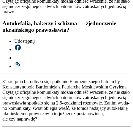
Czytając oficjalne komunikaty można odnieść wrażenie, że nie stało
się nic szczególnego – dwóch patriarchów zatroskanych jednością
prawo...
Autokefalia, hakerzy i schizma — zjednoczenie
ukraińskiego prawosławia?
Udostępnij
31 sierp­nia br. odby­ło się spo­tka­nie Eku­me­nicz­ne­go Patriar­chy
Kon­stan­ty­no­po­la Bar­tło­mie­ja z Patriar­chą Moskiew­skim Cyry­lem.
Czy­ta­jąc ofi­cjal­ne komu­ni­ka­ty moż­na odnieść wra­że­nie, że nie sta­ło
się nic szcze­gól­ne­go – dwóch patriar­chów zatro­ska­nych jed­no­ścią
pra­wo­sła­wia spo­tka­ło się na 2,5‑godzinnej roz­mo­wie. Zanim wyda­
no komu­ni­ka­ty, świat obie­gła wieść, że tomos nada­ją­cy auto­ke­fa­lię
ukra­iń­skie­mu pra­wo­sła­wiu to już rzecz posta­no­wio­na,
ale czy napraw­dę?