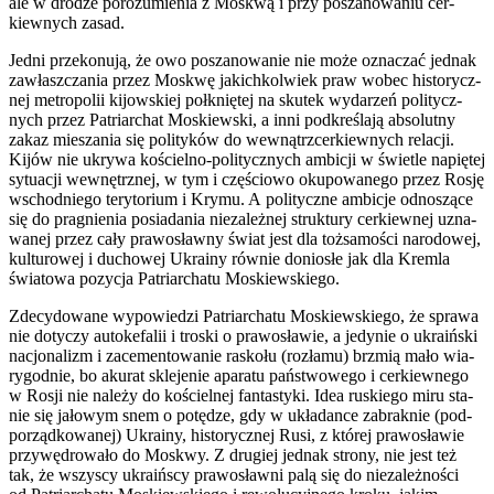
ale w dro­dze poro­zu­mie­nia z Moskwą i przy posza­no­wa­niu cer­
kiew­nych zasad.
Jed­ni prze­ko­nu­ją, że owo posza­no­wa­nie nie może ozna­czać jed­nak
zawłasz­cza­nia przez Moskwę jakich­kol­wiek praw wobec histo­rycz­
nej metro­po­lii kijow­skiej połknię­tej na sku­tek wyda­rzeń poli­tycz­
nych przez Patriar­chat Moskiew­ski, a inni pod­kre­śla­ją abso­lut­ny
zakaz mie­sza­nia się poli­ty­ków do wewnątrz­cer­kiew­nych rela­cji.
Kijów nie ukry­wa kościel­no-poli­tycz­nych ambi­cji w świe­tle napię­tej
sytu­acji wewnętrz­nej, w tym i czę­ścio­wo oku­po­wa­ne­go przez Rosję
wschod­nie­go tery­to­rium i Kry­mu. A poli­tycz­ne ambi­cje odno­szą­ce
się do pra­gnie­nia posia­da­nia nie­za­leż­nej struk­tu­ry cer­kiew­nej uzna­
wa­nej przez cały pra­wo­sław­ny świat jest dla toż­sa­mo­ści naro­do­wej,
kul­tu­ro­wej i ducho­wej Ukra­iny rów­nie donio­słe jak dla Krem­la
świa­to­wa pozy­cja Patriar­cha­tu Moskiew­skie­go.
Zde­cy­do­wa­ne wypo­wie­dzi Patriar­cha­tu Moskiew­skie­go, że spra­wa
nie doty­czy auto­ke­fa­lii i tro­ski o pra­wo­sła­wie, a jedy­nie o ukra­iń­ski
nacjo­na­lizm i zace­men­to­wa­nie rasko­łu (roz­ła­mu) brzmią mało wia­
ry­god­nie, bo aku­rat skle­je­nie apa­ra­tu pań­stwo­we­go i cer­kiew­ne­go
w Rosji nie nale­ży do kościel­nej fan­ta­sty­ki. Idea ruskie­go miru sta­
nie się jało­wym snem o potę­dze, gdy w ukła­dan­ce zabrak­nie (pod­
po­rząd­ko­wa­nej) Ukra­iny, histo­rycz­nej Rusi, z któ­rej pra­wo­sła­wie
przy­wę­dro­wa­ło do Moskwy. Z dru­giej jed­nak stro­ny, nie jest też
tak, że wszy­scy ukra­iń­scy pra­wo­sław­ni palą się do nie­za­leż­no­ści