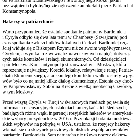
od Patriar­cha­tu Moskiew­skie­go i rewo­lu­cyj­ne­go kro­ku, jakim
bez wąt­pie­nia byłoby/będzie ogło­sze­nie auto­ke­fa­lii przez Patriar­chat
Kon­stan­ty­no­po­la.
Hake­rzy w patriar­cha­cie
War­to przy­po­mnieć, że ostat­nie spo­tka­nie patriar­chy Bar­tło­mie­ja
i Cyry­la odby­ło się dwa lata temu w Cham­be­sy (Szwaj­ca­ria) pod­
czas spo­tka­nia zwierzch­ni­ków lokal­nych Cer­kwi. Bar­tło­miej czę­
ściej widu­je się z Bisku­pem Rzy­mu niż ze swo­im współ­wy­znaw­cą
Cyry­lem, a wyni­ka to z wewnątrz­pra­wo­sław­nych napięć, doty­czą­
cych tak­że kon­tak­tów i rela­cji eku­me­nicz­nych. Od dzie­się­cio­le­ci
spór Moskwa-Kon­stan­ty­no­pol jest zauwa­żal­ny – Moskwa, któ­ra
repre­zen­tu­je naj­więk­szy Kościół lokal­ny, rela­ty­wi­zu­je ran­gę Patriar­
cha­tu Eku­me­nicz­ne­go, a odsłon tego kon­flik­tu i wal­ki o stre­fy wpły­
wów było co naj­mniej kil­ka: dia­log eku­me­nicz­ny, Esto­nia czy choć­
by Pan­pra­wo­sław­ny Sobór na Kre­cie z wiel­ką nie­obec­ną Czwór­ką,
w tym Moskwy.
Przed wizy­tą Cyry­la w Tur­cji w świa­to­wych mediach poja­wi­ła się
infor­ma­cja o sen­sa­cyj­nych usta­le­niach ame­ry­kań­skich śled­czych,
bada­ją­cych róż­ne wąt­ki inge­ren­cji rosyj­skich hake­rów w ame­ry­kań­
skie wybo­ry pre­zy­denc­kie w 2016 r. Przy oka­zji bada­nia moskiew­
skich wpły­wów na poli­ty­kę w USA, usta­lo­no, że rosyj­scy hake­rzy
wła­ma­li się do skrzy­nek pocz­to­wych bli­skich współ­pra­cow­ni­ków
patriar­chy Bar­tło­mie­ja. Sam patriar­cha nie uży­wa pocz­ty elek­tro­