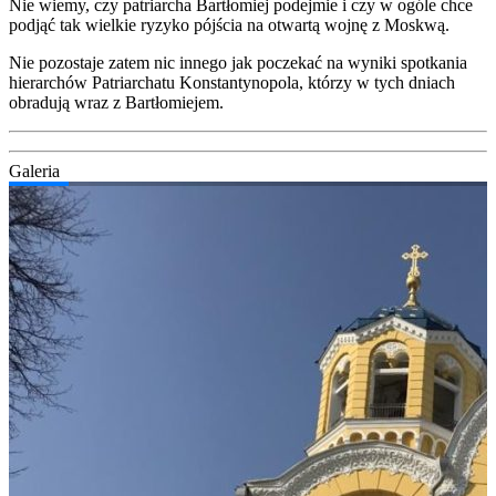
Nie wie­my, czy patriar­cha Bar­tło­miej podej­mie i czy w ogó­le chce
pod­jąć tak wiel­kie ryzy­ko pój­ścia na otwar­tą woj­nę z Moskwą.
Nie pozo­sta­je zatem nic inne­go jak pocze­kać na wyni­ki spo­tka­nia
hie­rar­chów Patriar­cha­tu Kon­stan­ty­no­po­la, któ­rzy w tych dniach
obra­du­ją wraz z Bar­tło­mie­jem.
Gale­ria