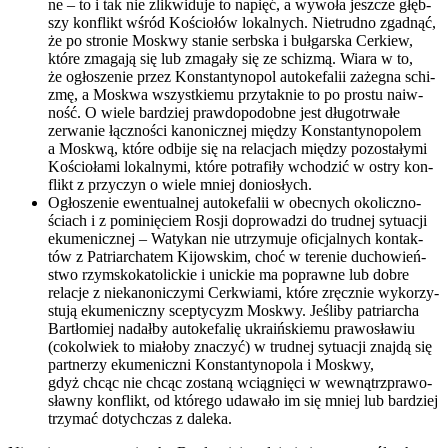
ne – to i tak nie zli­kwi­du­je to napięć, a wywo­ła jesz­cze głęb­
szy kon­flikt wśród Kościo­łów lokal­nych. Nie­trud­no zgad­nąć,
że po stro­nie Moskwy sta­nie serb­ska i buł­gar­ska Cer­kiew,
któ­re zma­ga­ją się lub zma­ga­ły się ze schi­zmą. Wia­ra w to,
że ogło­sze­nie przez Kon­stan­ty­no­pol auto­ke­fa­lii zaże­gna schi­
zmę, a Moskwa wszyst­kie­mu przy­tak­nie to po pro­stu naiw­
ność. O wie­le bar­dziej praw­do­po­dob­ne jest dłu­go­trwa­łe
zerwa­nie łącz­no­ści kano­nicz­nej mię­dzy Kon­stan­ty­no­po­lem
a Moskwą, któ­re odbi­je się na rela­cjach mię­dzy pozo­sta­ły­mi
Kościo­ła­mi lokal­ny­mi, któ­re potra­fi­ły wcho­dzić w ostry kon­
flikt z przy­czyn o wie­le mniej donio­słych.
Ogło­sze­nie ewen­tu­al­nej auto­ke­fa­lii w obec­nych oko­licz­no­
ściach i z pomi­nię­ciem Rosji dopro­wa­dzi do trud­nej sytu­acji
eku­me­nicz­nej – Waty­kan nie utrzy­mu­je ofi­cjal­nych kon­tak­
tów z Patriar­cha­tem Kijow­skim, choć w tere­nie ducho­wień­
stwo rzym­sko­ka­to­lic­kie i unic­kie ma popraw­ne lub dobre
rela­cje z nie­ka­no­ni­czy­mi Cer­kwia­mi, któ­re zręcz­nie wyko­rzy­
stu­ją eku­me­nicz­ny scep­ty­cyzm Moskwy. Jeśli­by patriar­cha
Bar­tło­miej nadał­by auto­ke­fa­lię ukra­iń­skie­mu pra­wo­sła­wiu
(cokol­wiek to mia­ło­by zna­czyć) w trud­nej sytu­acji znaj­dą się
part­ne­rzy eku­me­nicz­ni Kon­stan­ty­no­po­la i Moskwy,
gdyż chcąc nie chcąc zosta­ną wcią­gnię­ci w wewnątrz­pra­wo­
sław­ny kon­flikt, od któ­re­go uda­wa­ło im się mniej lub bar­dziej
trzy­mać dotych­czas z dale­ka.