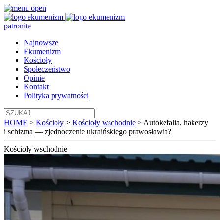
patronite
Najnowsze
Ekumenizm
Kościoły
Społeczeństwo
Opinie
Kontakt
Polityka prywatności
HOME
>
Kościoły
>
Kościoły wschodnie
>
Autokefalia, hakerzy
i schizma — zjednoczenie ukraińskiego prawosławia?
Kościoły
wschodnie