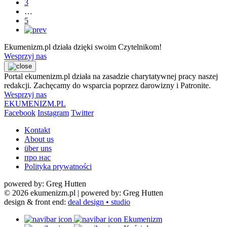
3
…
5
Ekumenizm.pl działa dzięki swoim Czytelnikom!
Wesprzyj nas
Portal ekumenizm.pl działa na zasadzie charytatywnej pracy naszej
redakcji. Zachęcamy do wsparcia poprzez darowizny i Patronite.
Wesprzyj nas
EKUMENIZM.PL
Facebook
Instagram
Twitter
Kontakt
About us
über uns
про нас
Polityka prywatności
powered by: Greg Hutten
© 2026 ekumenizm.pl
| powered by: Greg Hutten
design & front end:
deal design • studio
Ekumenizm