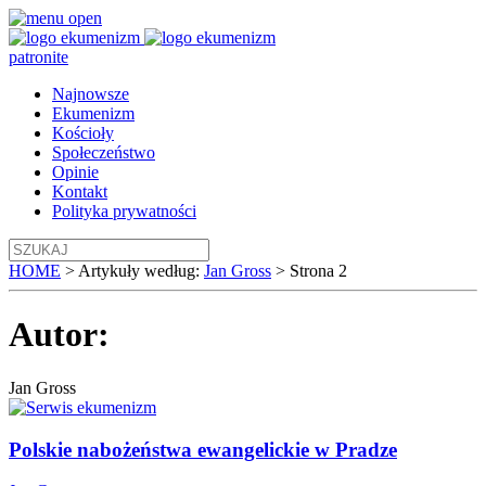
patronite
Najnowsze
Ekumenizm
Kościoły
Społeczeństwo
Opinie
Kontakt
Polityka prywatności
HOME
>
Artykuły według:
Jan Gross
>
Strona 2
Autor:
Jan Gross
Polskie nabożeństwa ewangelickie w Pradze