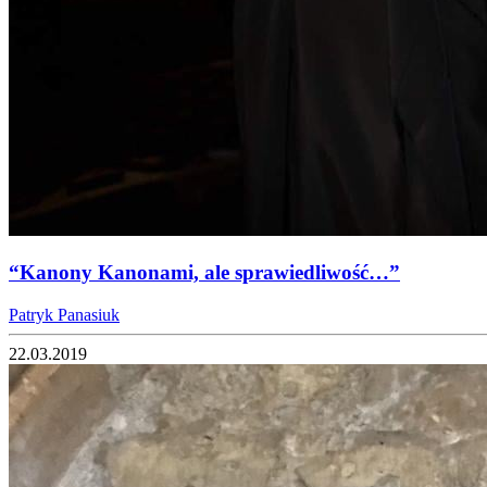
“Kanony Kanonami, ale sprawiedliwość…”
Patryk Panasiuk
22.03.2019