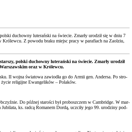
l­ski duchow­ny lute­rań­ski na świe­cie. Zmar­ły uro­dził się w dniu 7
 w Kró­lew­cu. Z powo­du bra­ku miejsc pra­cy w para­fiach na Zaol­ziu,
ar­szy, pol­ski duchow­ny lute­rań­ski na świe­cie.
Zmar­ły uro­dził
ie War­szaw­skim oraz w Kró­lew­cu.
­sku. II woj­na świa­to­wa zawio­dła go do Armii gen. Ander­sa. Po stro­
życie reli­gij­ne Ewan­ge­li­ków – Pola­ków.
bczyź­nie. Do póź­nej sta­ro­ści był pro­bosz­czem w Cam­brid­ge. W mar­
Jubi­la­ta, ks. rad­cą Roma­nem Dordą, uczci­ły jego 99. uro­dzi­ny pod­