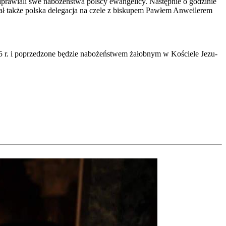
ra­wia­li swe nabo­żeń­stwa pol­scy ewan­ge­li­cy. Następ­nie o godzi­nie
ł tak­że pol­ska dele­ga­cja na cze­le z bisku­pem Paw­łem Anwe­ile­rem
005 r. i poprze­dzo­ne będzie nabo­żeń­stwem żałob­nym w Koście­le Jezu­