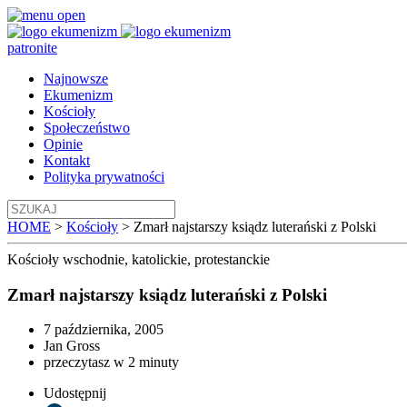
patronite
Najnowsze
Ekumenizm
Kościoły
Społeczeństwo
Opinie
Kontakt
Polityka prywatności
HOME
>
Kościoły
>
Zmarł najstarszy ksiądz luterański z Polski
Kościoły
wschodnie, katolickie, protestanckie
Zmarł najstarszy ksiądz luterański z Polski
7 października, 2005
Jan Gross
przeczytasz w 2 minuty
Udostępnij