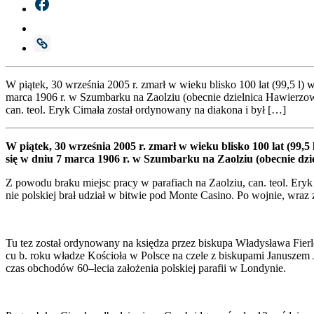
W pią­tek, 30 wrze­śnia 2005 r. zmarł w wie­ku bli­sko 100 lat (99,5 l) w
mar­ca 1906 r. w Szum­bar­ku na Zaol­ziu (obec­nie dziel­ni­ca Hawie­rzo­
can. teol. Eryk Cima­ła został ordy­no­wa­ny na dia­ko­na i był […]
W pią­tek, 30 wrze­śnia 2005 r. zmarł w wie­ku bli­sko 100 lat (99,5
się w dniu 7 mar­ca 1906 r. w Szum­bar­ku na Zaol­ziu (obec­nie dziel­
Z powo­du bra­ku miejsc pra­cy w para­fiach na Zaol­ziu, can. teol. Eryk 
nie pol­skiej brał udział w bitwie pod Mon­te Casi­no. Po woj­nie, wraz z 
Tu tez został ordy­no­wa­ny na księ­dza przez bisku­pa Wła­dy­sła­wa Fi
cu b. roku wła­dze Kościo­ła w Pol­sce na cze­le z bisku­pa­mi Janu­szem
czas obcho­dów 60–lecia zało­że­nia pol­skiej para­fii w Lon­dy­nie.