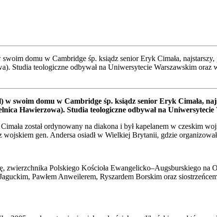
 swo­im domu w Cam­brid­ge śp. ksiądz senior Eryk Cima­ła, naj­star­szy, po
wa). Stu­dia teo­lo­gicz­ne odby­wał na Uni­wer­sy­te­cie War­szaw­skim oraz
 l) w swo­im domu w Cam­brid­ge śp. ksiądz senior Eryk Cima­ła, naj­st
ni­ca Hawie­rzo­wa). Stu­dia teo­lo­gicz­ne odby­wał na Uni­wer­sy­te­c
Cima­ła został ordy­no­wa­ny na dia­ko­na i był kape­la­nem w cze­skim woj
woj­skiem gen. Ander­sa osiadł w Wiel­kiej Bry­ta­nii, gdzie orga­ni­zo­wał 
er­lę, zwierzch­ni­ka Pol­skie­go Kościo­ła Ewangelicko–Augsburskiego na O
 Jaguc­kim, Paw­łem Anwe­ile­rem, Ryszar­dem Bor­skim oraz sio­strzeń­cem 