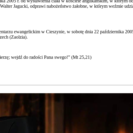
ka 2005 r. od wysta­wie­nia cia­ła w koście­le angli­kań­skim, w któ­rym odp
Wal­ter Jaguc­ki, odpra­wi nabo­żeń­stwo żałob­ne, w któ­rym weź­mie udzia
­ta­rzu ewan­ge­lic­kim w Cie­szy­nie, w sobo­tę dnia 22 paź­dzier­ni­ka 2
zech (Zaol­zia).
ie­rzę; wejdź do rado­ści Pana swe­go!” (Mt 25,21)