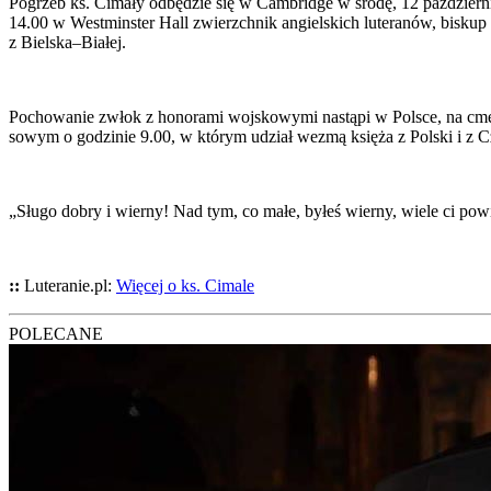
Pogrzeb ks. Cima­ły odbę­dzie się w Cam­brid­ge w śro­dę, 12 paź­dzier­ni­
14.00 w West­min­ster Hall zwierzch­nik angiel­skich lute­ra­nów, biskup 
z Bielska–Białej.
Pocho­wa­nie zwłok z hono­ra­mi woj­sko­wy­mi nastą­pi w Pol­sce, na cmen
so­wym o godzi­nie 9.00, w któ­rym udział wezmą księ­ża z Pol­ski i z C
„Słu­go dobry i wier­ny! Nad tym, co małe, byłeś wier­ny, wie­le ci pow
::
Luteranie.pl:
Wię­cej o ks. Cima­le
POLECANE