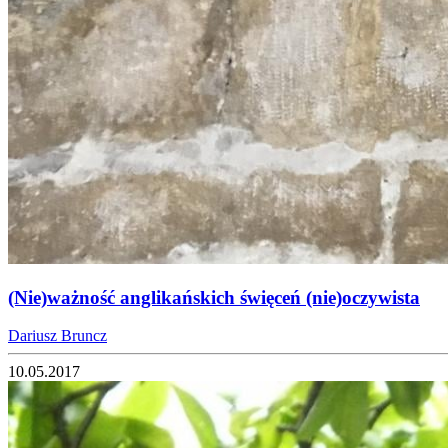
(Nie)ważność anglikańskich święceń (nie)oczywista
Dariusz Bruncz
10.05.2017