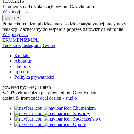
15.09.2016
Ekumenizm.pl działa dzięki swoim Czytelnikom!
Wesprzyj nas
Portal ekumenizm.pl działa na zasadzie charytatywnej pracy naszej
redakcji. Zachęcamy do wsparcia poprzez darowizny i Patronite.
Wesprzyj nas
EKUMENIZM.PL
Facebook
Instagram
Twitter
Kontakt
About us
über uns
про нас
Polityka prywatności
powered by: Greg Hutten
© 2026 ekumenizm.pl
| powered by: Greg Hutten
design & front end:
deal design • studio
Ekumenizm
Kościoły
Społeczeństwo
Opinie