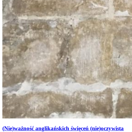
(Nie)ważność anglikańskich święceń (nie)oczywista