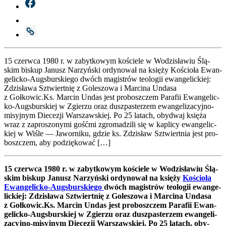
15 czerw­ca 1980 r. w zabyt­ko­wym koście­le w Wodzi­sła­wiu Ślą­
skim biskup Janusz Narzyń­ski ordy­no­wał na księ­ży Kościo­ła Ewa­n­
ge­­li­c­ko-Augs­bu­r­skie­­go dwóch magi­strów teo­lo­gii ewan­ge­lic­kiej:
Zdzi­sła­wa Sztwiert­nię z Gole­szo­wa i Mar­ci­na Unda­sa
z Gołkowic.Ks. Mar­cin Undas jest pro­bosz­czem Para­fii Ewa­n­ge­­li­c­
ko-Augs­bu­r­skiej w Zgie­rzu oraz dusz­pa­ste­rzem ewa­n­ge­­li­­za­­cy­j­no-
misy­j­nym Die­ce­zji War­szaw­skiej. Po 25 latach, oby­dwaj księ­ża
wraz z zapro­szo­ny­mi gość­mi zgro­ma­dzi­li się w kapli­cy ewan­ge­lic­
kiej w Wiśle — Jawor­ni­ku, gdzie ks. Zdzi­sław Sztwiert­nia jest pro­
bosz­czem, aby podzię­ko­wać […]
15 czerw­ca 1980 r. w zabyt­ko­wym koście­le w Wodzi­sła­wiu Ślą­
skim biskup Janusz Narzyń­ski ordy­no­wał na księ­ży
Kościo­ła
Ewan­ge­lic­ko-Augs­bur­skie­go
dwóch magi­strów teo­lo­gii ewan­ge­
lic­kiej: Zdzi­sła­wa Sztwiert­nię z Gole­szo­wa i Mar­ci­na Unda­sa
z Gołkowic.Ks. Mar­cin Undas jest pro­bosz­czem Para­fii Ewan­
ge­lic­ko-Augs­bur­skiej w Zgie­rzu oraz dusz­pa­ste­rzem ewan­ge­li­
za­cyj­no-misyj­nym Die­ce­zji War­szaw­skiej. Po 25 latach, oby­