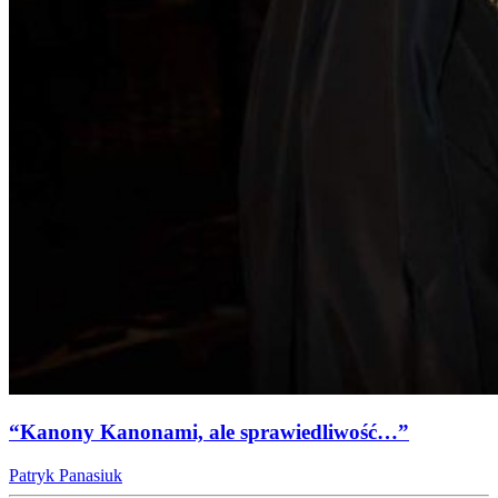
“Kanony Kanonami, ale sprawiedliwość…”
Patryk Panasiuk