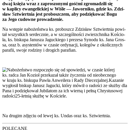
dwaj księ­ża wraz z zapro­szo­ny­mi gość­mi zgro­ma­dzi­li się
w kapli­cy ewan­ge­lic­kiej w Wiśle — Jawor­ni­ku, gdzie ks. Zdzi­
sław Sztwiert­nia jest pro­bosz­czem, aby podzię­ko­wać Bogu
za Jego cudow­ne pro­wa­dze­nie.
Na wstę­pie nabo­żeń­stwa ks. pro­boszcz Zdzi­sław Sztwiert­nia powi­
tał wszyst­kich ser­decz­nie, a w szcze­gól­no­ści zwierzch­ni­ka Kościo­
ła, ks. bisku­pa Janu­sza Jaguc­kie­go i pre­ze­sa Syno­du ks. Jana Gros­
sa, oraz b. asy­sten­tów w cza­sie ordy­na­cji, kole­gów z oko­licz­nych
para­fii, swo­je rodzi­ny i dro­gich para­fian.
Nabo­żeń­stwo roz­po­czę­ło się od spo­wie­dzi, w cza­sie któ­rej
ks. rad­ca Jan Kozioł prze­ka­zał tak­że życze­nia od nie­obec­ne­go
w kra­ju ks. bisku­pa Paw­ła Anwe­ile­ra i Rady Diecezjalnej.Kazanie
wygło­sił biskup Janusz Jaguc­ki, któ­ry mówił o rado­ści ze służ­by dla
Pana i podzię­ko­wał Jubi­la­tom za ich wier­ną i peł­ną Chry­stu­so­wej
rado­ści­25-let­nią służ­bę w Koście­le.
Na dru­gim zdję­ciu od lewej ks. Undas oraz ks. Sztwiert­nia.
POLECANE