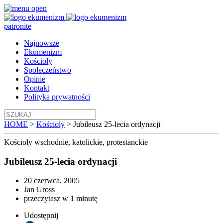
patronite
Najnowsze
Ekumenizm
Kościoły
Społeczeństwo
Opinie
Kontakt
Polityka prywatności
HOME
>
Kościoły
>
Jubileusz 25-lecia ordynacji
Kościoły
wschodnie, katolickie, protestanckie
Jubileusz 25-lecia ordynacji
20 czerwca, 2005
Jan Gross
przeczytasz w 1 minutę
Udostępnij