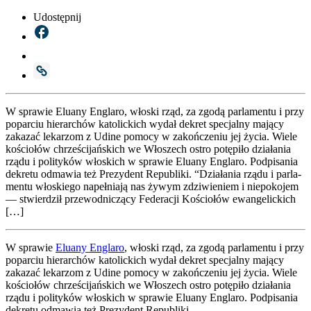
Udostępnij
W spra­wie Elu­any Engla­ro, wło­ski rząd, za zgo­dą par­la­men­tu i przy
popar­ciu hie­rar­chów kato­lic­kich wydał dekret spe­cjal­ny mają­cy
zaka­zać leka­rzom z Udi­ne pomo­cy w zakoń­cze­niu jej życia. Wie­le
kościo­łów chrze­ści­jań­skich we Wło­szech ostro potę­pi­ło dzia­ła­nia
rzą­du i poli­ty­ków wło­skich w spra­wie Elu­any Engla­ro. Pod­pi­sa­nia
dekre­tu odma­wia też Pre­zy­dent Repu­bli­ki. “Dzia­ła­nia rzą­du i par­la­
men­tu wło­skie­go napeł­nia­ją nas żywym zdzi­wie­niem i nie­po­ko­jem
— stwier­dził prze­wod­ni­czą­cy Fede­ra­cji Kościo­łów ewan­ge­lic­kich
[…]
W spra­wie
Elu­any Engla­ro
, wło­ski rząd, za zgo­dą par­la­men­tu i przy
popar­ciu hie­rar­chów kato­lic­kich wydał dekret spe­cjal­ny mają­cy
zaka­zać leka­rzom z Udi­ne pomo­cy w zakoń­cze­niu jej życia. Wie­le
kościo­łów chrze­ści­jań­skich we Wło­szech ostro potę­pi­ło dzia­ła­nia
rzą­du i poli­ty­ków wło­skich w spra­wie Elu­any Engla­ro. Pod­pi­sa­nia
dekre­tu odma­wia też Pre­zy­dent Repu­bli­ki.