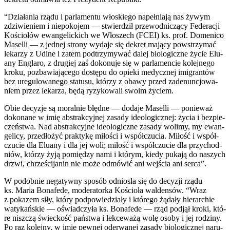
“Dzia­ła­nia rzą­du i par­la­men­tu wło­skie­go napeł­nia­ją nas żywym
zdzi­wie­niem i nie­po­ko­jem — stwier­dził prze­wod­ni­czą­cy Fede­ra­cji
Kościo­łów ewan­ge­lic­kich we Wło­szech (FCEI) ks. prof. Dome­ni­co
Masel­li — z jed­nej stro­ny wyda­je się dekret mają­cy powstrzy­mać
leka­rzy z Udi­ne i zatem pod­trzy­my­wać dalej bio­lo­gicz­ne życie Elu­
any Engla­ro, z dru­giej zaś doko­nu­je się w par­la­men­cie kolej­ne­go
kro­ku, pozba­wia­ją­ce­go dostę­pu do opie­ki medycz­nej imi­gran­tów
bez ure­gu­lo­wa­ne­go sta­tu­su, któ­rzy z oba­wy przed zade­nun­cjo­wa­
niem przez leka­rza, będą ryzy­ko­wa­li swo­im życiem.
Obie decy­zje są moral­nie błęd­ne — doda­je Masel­li — ponie­waż
doko­na­ne w imię abs­trak­cyj­nej zasa­dy ide­olo­gicz­nej: życia i bez­pie­
czeń­stwa. Nad abs­trak­cyj­ne ide­olo­gicz­ne zasa­dy woli­my, my ewan­
ge­li­cy, przed­ło­żyć prak­ty­kę miło­ści i współ­czu­cia. Miłość i współ­
czu­cie dla Elu­any i dla jej woli; miłość i współ­czu­cie dla przy­chod­
niów, któ­rzy żyją pomię­dzy nami i któ­rym, kie­dy puka­ją do naszych
drzwi, chrze­ści­ja­nin nie może odmó­wić ani wej­ścia ani ser­ca”.
W podob­nie nega­tyw­ny spo­sób odnio­sła się do decy­zji rzą­du
ks. Maria Bona­fe­de, mode­ra­tor­ka Kościo­ła wal­den­sów. “Wraz
z poka­zem siły, któ­ry pod­po­wie­dzia­ły i któ­re­go żąda­ły hie­rar­chie
waty­kań­skie — oświad­czy­ła ks. Bona­fe­de — rząd pod­jął kro­ki, któ­
re nisz­czą świec­kość pań­stwa i lek­ce­wa­żą wolę oso­by i jej rodzi­ny.
Po raz kolej­ny, w imię pew­nej ode­rwa­nej zasa­dy bio­lo­gicz­nej naru­