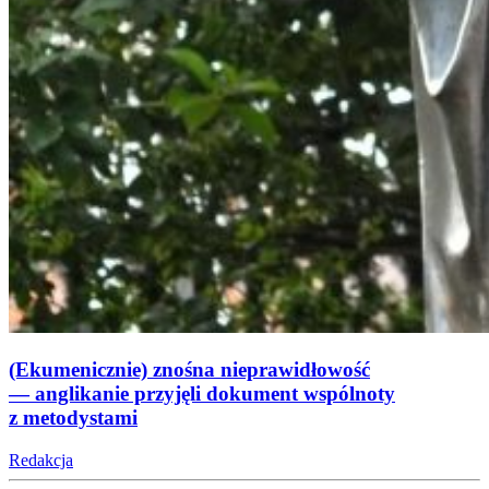
(Ekumenicznie) znośna nieprawidłowość
— anglikanie przyjęli dokument wspólnoty
z metodystami
Redakcja