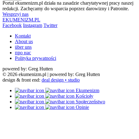
Portal ekumenizm.pl działa na zasadzie charytatywnej pracy naszej
redakcji. Zachęcamy do wsparcia poprzez darowizny i Patronite.
Wesprzyj nas
EKUMENIZM.PL
Facebook
Instagram
Twitter
Kontakt
About us
über uns
про нас
Polityka prywatności
powered by: Greg Hutten
© 2026 ekumenizm.pl
| powered by: Greg Hutten
design & front end:
deal design • studio
Ekumenizm
Kościoły
Społeczeństwo
Opinie