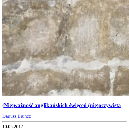
(Nie)ważność anglikańskich święceń (nie)oczywista
Dariusz Bruncz
10.05.2017