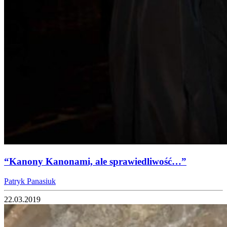
“Kanony Kanonami, ale sprawiedliwość…”
Patryk Panasiuk
22.03.2019