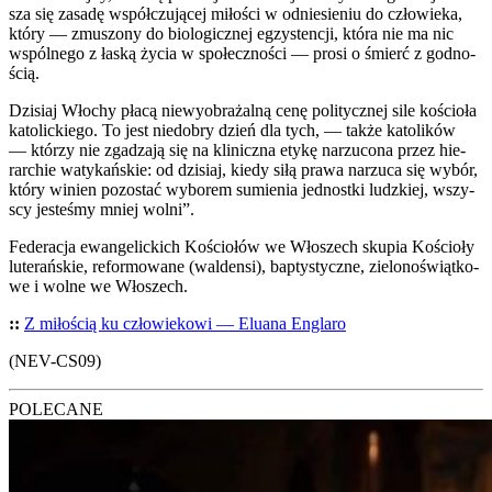
sza się zasa­dę współ­czu­ją­cej miło­ści w odnie­sie­niu do czło­wie­ka,
któ­ry — zmu­szo­ny do bio­lo­gicz­nej egzy­sten­cji, któ­ra nie ma nic
wspól­ne­go z łaską życia w spo­łecz­no­ści — pro­si o śmierć z god­no­
ścią.
Dzi­siaj Wło­chy pła­cą nie­wy­obra­żal­ną cenę poli­tycz­nej sile kościo­ła
kato­lic­kie­go. To jest nie­do­bry dzień dla tych, — tak­że kato­li­ków
— któ­rzy nie zga­dza­ją się na kli­nicz­na ety­kę narzu­co­na przez hie­
rar­chie waty­kań­skie: od dzi­siaj, kie­dy siłą pra­wa narzu­ca się wybór,
któ­ry winien pozo­stać wybo­rem sumie­nia jed­nost­ki ludz­kiej, wszy­
scy jeste­śmy mniej wol­ni”.
Fede­ra­cja ewan­ge­lic­kich Kościo­łów we Wło­szech sku­pia Kościo­ły
lute­rań­skie, refor­mo­wa­ne (wal­den­si), bap­ty­stycz­ne, zie­lo­no­świąt­ko­
we i wol­ne we Wło­szech.
::
Z miło­ścią ku czło­wie­ko­wi — Elu­ana Engla­ro
(NEV-CS09)
POLECANE