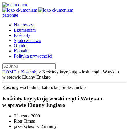
patronite
Najnowsze
Ekumenizm
Kościoły
Społeczeństwo
Opinie
Kontakt
Polityka prywatności
HOME
>
Kościoły
>
Kościoły krytykują włoski rząd i Watykan
w sprawie Eluany Englaro
Kościoły
wschodnie, katolickie, protestanckie
Kościoły krytykują włoski rząd i Watykan
w sprawie Eluany Englaro
9 lutego, 2009
Piotr Timus
przeczytasz w 2 minuty