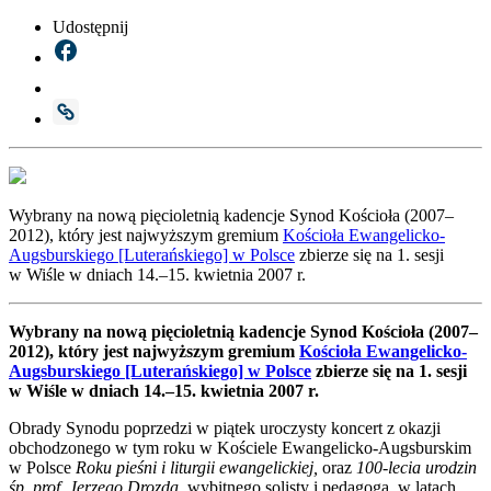
Udostępnij
Wybra­ny na nową pię­cio­let­nią kaden­cje Synod Kościo­ła (2007–
2012), któ­ry jest naj­wyż­szym gre­mium
Kościo­ła Ewan­ge­lic­ko-
Augs­bur­skie­go [Lute­rań­skie­go] w Pol­sce
zbie­rze się na 1. sesji
w Wiśle w dniach 14.–15. kwiet­nia 2007 r.
Wybra­ny na nową pię­cio­let­nią kaden­cje Synod Kościo­ła (2007–
2012), któ­ry jest naj­wyż­szym gre­mium
Kościo­ła Ewan­ge­lic­ko-
Augs­bur­skie­go [Lute­rań­skie­go] w Pol­sce
zbie­rze się na 1. sesji
w Wiśle w dniach 14.–15. kwiet­nia 2007 r.
Obra­dy Syno­du poprze­dzi w pią­tek uro­czy­sty kon­cert z oka­zji
obcho­dzo­ne­go w tym roku w Koście­le Ewan­ge­lic­ko-Augs­bur­skim
w Pol­sce
Roku pie­śni i litur­gii ewan­ge­lic­kiej,
oraz
100-lecia uro­dzin
śp. prof. Jerze­go Droz­da
, wybit­ne­go soli­sty i peda­go­ga, w latach