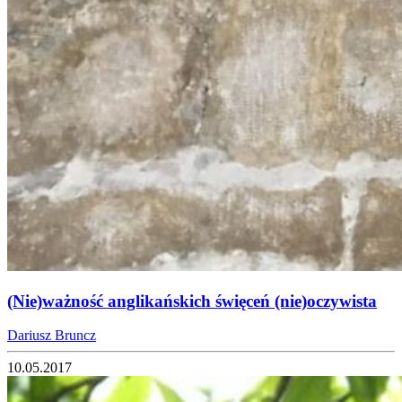
(Nie)ważność anglikańskich święceń (nie)oczywista
Dariusz Bruncz
10.05.2017