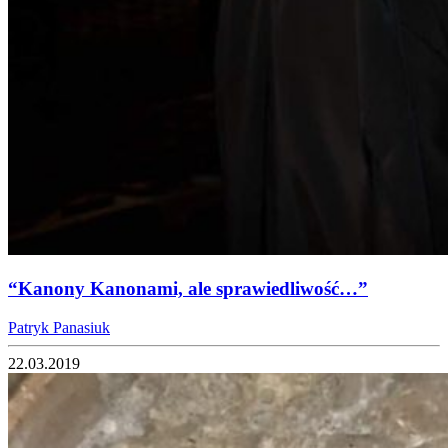
“Kanony Kanonami, ale sprawiedliwość…”
Patryk Panasiuk
22.03.2019