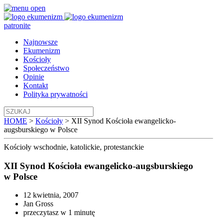
patronite
Najnowsze
Ekumenizm
Kościoły
Społeczeństwo
Opinie
Kontakt
Polityka prywatności
HOME
>
Kościoły
>
XII Synod Kościoła ewangelicko-
augsburskiego w Polsce
Kościoły
wschodnie, katolickie, protestanckie
XII Synod Kościoła ewangelicko-augsburskiego
w Polsce
12 kwietnia, 2007
Jan Gross
przeczytasz w 1 minutę