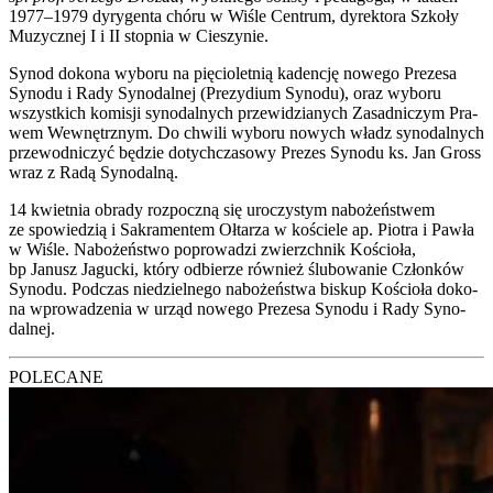
1977–1979 dyry­gen­ta chó­ru w Wiśle Cen­trum, dyrek­to­ra Szko­ły
Muzycz­nej I i II stop­nia w Cie­szy­nie.
Synod doko­na wybo­ru na pię­cio­let­nią kaden­cję nowe­go Pre­ze­sa
Syno­du i Rady Syno­dal­nej (Pre­zy­dium Syno­du), oraz wybo­ru
wszyst­kich komi­sji syno­dal­nych prze­wi­dzia­nych Zasad­ni­czym Pra­
wem Wewnętrz­nym. Do chwi­li wybo­ru nowych władz syno­dal­nych
prze­wod­ni­czyć będzie dotych­cza­so­wy Pre­zes Syno­du ks. Jan Gross
wraz z Radą Syno­dal­ną.
14 kwiet­nia obra­dy roz­pocz­ną się uro­czy­stym nabo­żeń­stwem
ze spo­wie­dzią i Sakra­men­tem Ołta­rza w koście­le ap. Pio­tra i Paw­ła
w Wiśle. Nabo­żeń­stwo popro­wa­dzi zwierzch­nik Kościo­ła,
bp Janusz Jaguc­ki, któ­ry odbie­rze rów­nież ślu­bo­wa­nie Człon­ków
Syno­du. Pod­czas nie­dziel­ne­go nabo­żeń­stwa biskup Kościo­ła doko­
na wpro­wa­dze­nia w urząd nowe­go Pre­ze­sa Syno­du i Rady Syno­
dal­nej.
POLECANE