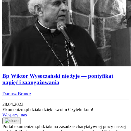
Bp Wiktor Wysoczański nie żyje — pontyfikat
napięć i zaangażowania
Dariusz Bruncz
28.04.2023
Ekumenizm.pl działa dzięki swoim Czytelnikom!
Wesprzyj nas
Portal ekumenizm.pl działa na zasadzie charytatywnej pracy naszej