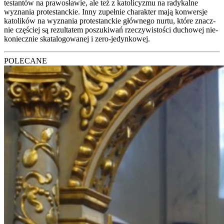
te­stan­tów na pra­wo­sła­wie, ale też z kato­li­cy­zmu na rady­kal­ne
wyzna­nia pro­te­stanc­kie. Inny zupeł­nie cha­rak­ter mają kon­wer­sje
kato­li­ków na wyzna­nia pro­te­stanc­kie głów­ne­go nur­tu, któ­re znacz­
nie czę­ściej są rezul­ta­tem poszu­ki­wań rze­czy­wi­sto­ści ducho­wej nie­
ko­niecz­nie ska­ta­lo­go­wa­nej i zero-jedyn­ko­wej.
POLECANE