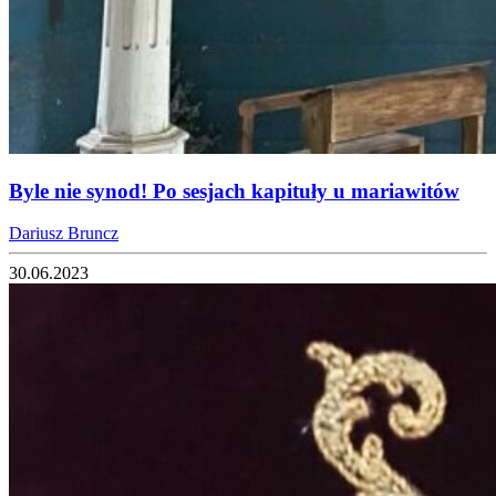
Byle nie synod! Po sesjach kapituły u mariawitów
Dariusz Bruncz
30.06.2023