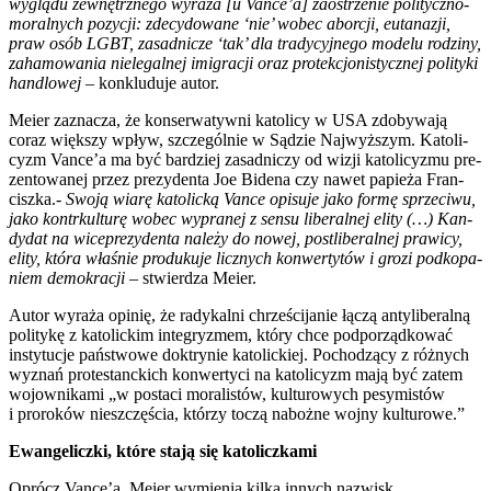
wyglą­du zewnętrz­ne­go wyra­ża [u Vance’a] zaostrze­nie poli­tycz­no-
moral­nych pozy­cji: zde­cy­do­wa­ne ‘nie’ wobec abor­cji, euta­na­zji,
praw osób LGBT, zasad­ni­cze ‘tak’ dla tra­dy­cyj­ne­go mode­lu rodzi­ny,
zaha­mo­wa­nia nie­le­gal­nej imi­gra­cji oraz pro­tek­cjo­ni­stycz­nej poli­ty­ki
han­dlo­wej
– kon­klu­du­je autor.
Meier zazna­cza, że kon­ser­wa­tyw­ni kato­li­cy w USA zdo­by­wa­ją
coraz więk­szy wpływ, szcze­gól­nie w Sądzie Naj­wyż­szym. Kato­li­
cyzm Vance’a ma być bar­dziej zasad­ni­czy od wizji kato­li­cy­zmu pre­
zen­to­wa­nej przez pre­zy­den­ta Joe Bide­na czy nawet papie­ża Fran­
cisz­ka.-
Swo­ją wia­rę kato­lic­ką Van­ce opi­su­je jako for­mę sprze­ci­wu,
jako kontr­kul­tu­rę wobec wypra­nej z sen­su libe­ral­nej eli­ty (…) Kan­
dy­dat na wice­pre­zy­den­ta nale­ży do nowej, post­li­be­ral­nej pra­wi­cy,
eli­ty, któ­ra wła­śnie pro­du­ku­je licz­nych kon­wer­ty­tów i gro­zi pod­ko­pa­
niem demo­kra­cji
– stwier­dza Meier.
Autor wyra­ża opi­nię, że rady­kal­ni chrze­ści­ja­nie łączą anty­li­be­ral­ną
poli­ty­kę z kato­lic­kim inte­gry­zmem, któ­ry chce pod­po­rząd­ko­wać
insty­tu­cje pań­stwo­we dok­try­nie kato­lic­kiej. Pocho­dzą­cy z róż­nych
wyznań pro­te­stanc­kich kon­wer­ty­ci na kato­li­cyzm mają być zatem
wojow­ni­ka­mi „w posta­ci mora­li­stów, kul­tu­ro­wych pesy­mi­stów
i pro­ro­ków nie­szczę­ścia, któ­rzy toczą naboż­ne woj­ny kul­tu­ro­we.”
Ewan­ge­licz­ki, któ­re sta­ją się kato­licz­ka­mi
Oprócz Vance’a, Meier wymie­nia kil­ka innych nazwisk,