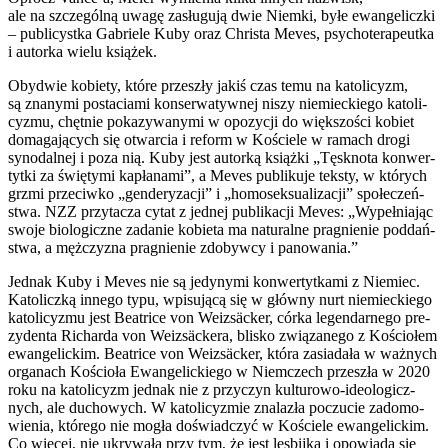
ale na szcze­gól­ną uwa­gę zasłu­gu­ją dwie Niem­ki, byłe ewan­ge­licz­ki
– publi­cyst­ka Gabrie­le Kuby oraz Chri­sta Meves, psy­cho­te­ra­peut­ka
i autor­ka wie­lu ksią­żek.
Oby­dwie kobie­ty, któ­re prze­szły jakiś czas temu na kato­li­cyzm,
są zna­ny­mi posta­cia­mi kon­ser­wa­tyw­nej niszy nie­miec­kie­go kato­li­
cy­zmu, chęt­nie poka­zy­wa­ny­mi w opo­zy­cji do więk­szo­ści kobiet
doma­ga­ją­cych się otwar­cia i reform w Koście­le w ramach dro­gi
syno­dal­nej i poza nią. Kuby jest autor­ką książ­ki „Tęsk­no­ta kon­wer­
tyt­ki za świę­ty­mi kapła­na­mi”, a Meves publi­ku­je tek­sty, w któ­rych
grzmi prze­ciw­ko „gen­de­ry­za­cji” i „homo­sek­su­ali­za­cji” spo­łe­czeń­
stwa. NZZ przy­ta­cza cytat z jed­nej publi­ka­cji Meves: „Wypeł­nia­jąc
swo­je bio­lo­gicz­ne zada­nie kobie­ta ma natu­ral­ne pra­gnie­nie pod­dań­
stwa, a męż­czy­zna pra­gnie­nie zdo­byw­cy i pano­wa­nia.”
Jed­nak Kuby i Meves nie są jedy­ny­mi kon­wer­tyt­ka­mi z Nie­miec.
Kato­licz­ką inne­go typu, wpi­su­ją­cą się w głów­ny nurt nie­miec­kie­go
kato­li­cy­zmu jest Beatri­ce von Weiz­säc­ker, cór­ka legen­dar­ne­go pre­
zy­den­ta Richar­da von Weiz­säc­ke­ra, bli­sko zwią­za­ne­go z Kościo­łem
ewan­ge­lic­kim. Beatri­ce von Weiz­säc­ker, któ­ra zasia­da­ła w waż­nych
orga­nach Kościo­ła Ewan­ge­lic­kie­go w Niem­czech prze­szła w 2020
roku na kato­li­cyzm jed­nak nie z przy­czyn kul­tu­ro­wo-ide­olo­gicz­
nych, ale ducho­wych. W kato­li­cy­zmie zna­la­zła poczu­cie zado­mo­
wie­nia, któ­re­go nie mogła doświad­czyć w Koście­le ewan­ge­lic­kim.
Co wię­cej, nie ukry­wa­ła przy tym, że jest les­bij­ką i opo­wia­da się