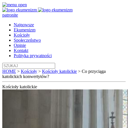
patronite
Najnowsze
Ekumenizm
Kościoły
Społeczeństwo
Opinie
Kontakt
Polityka prywatności
HOME
>
Kościoły
>
Kościoły katolickie
>
Co przyciąga
katolickich konwertytów?
Kościoły
katolickie