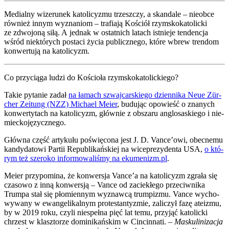
Medial­ny wize­ru­nek kato­li­cy­zmu trzesz­czy, a skan­da­le – nie­ob­ce
rów­nież innym wyzna­niom – tra­fia­ją Kościół rzym­sko­ka­to­lic­ki
ze zdwo­jo­ną siłą. A jed­nak w ostat­nich latach ist­nie­je ten­den­cja
wśród nie­któ­rych posta­ci życia publicz­ne­go, któ­re wbrew tren­dom
kon­wer­tu­ją na kato­li­cyzm.
Co przy­cią­ga ludzi do Kościo­ła rzym­sko­ka­to­lic­kie­go?
Takie pyta­nie zadał
na łamach szwaj­car­skie­go dzien­ni­ka Neue Zür­
cher Zeitung (NZZ) Micha­el Meier
, budu­jąc opo­wieść o zna­nych
kon­wer­ty­tach na kato­li­cyzm, głów­nie z obsza­ru anglo­sa­skie­go i nie­
miec­ko­ję­zycz­ne­go.
Głów­na część arty­ku­łu poświę­co­na jest J. D. Vance’owi, obec­ne­mu
kan­dy­da­to­wi Par­tii Repu­bli­kań­skiej na wice­pre­zy­den­ta USA,
o któ­
rym też sze­ro­ko infor­mo­wa­li­śmy na ekumenizm.pl
.
Meier przy­po­mi­na, że kon­wer­sja Vance’a na kato­li­cyzm zgra­ła się
cza­so­wo z inną kon­wer­sją – Van­ce od zacie­kłe­go prze­ciw­ni­ka
Trum­pa stał się pło­mien­nym wyznaw­cą trum­pi­zmu. Van­ce wycho­
wy­wa­ny w ewan­ge­li­kal­nym pro­te­stan­ty­zmie, zali­czył fazę ate­izmu,
by w 2019 roku, czy­li nie­speł­na pięć lat temu, przy­jąć kato­lic­ki
chrzest w klasz­to­rze domi­ni­kań­skim w Cin­cin­na­ti. –
Masku­li­ni­za­cja