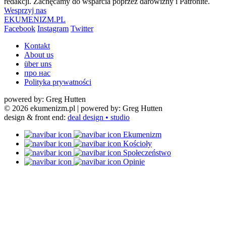
redakcji. Zachęcamy do wsparcia poprzez darowizny i Patronite.
Wesprzyj nas
EKUMENIZM.PL
Facebook
Instagram
Twitter
Kontakt
About us
über uns
про нас
Polityka prywatności
powered by: Greg Hutten
© 2026 ekumenizm.pl
| powered by: Greg Hutten
design & front end:
deal design • studio
Ekumenizm
Kościoły
Społeczeństwo
Opinie