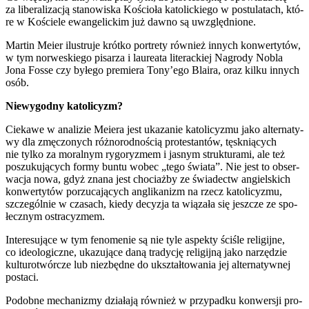
za libe­ra­li­za­cją sta­no­wi­ska Kościo­ła kato­lic­kie­go w postu­la­tach, któ­
re w Koście­le ewan­ge­lic­kim już daw­no są uwzględ­nio­ne.
Mar­tin Meier ilu­stru­je krót­ko por­tre­ty rów­nież innych kon­wer­ty­tów,
w tym nor­we­skie­go pisa­rza i lau­re­ata lite­rac­kiej Nagro­dy Nobla
Jona Fos­se czy byłe­go pre­mie­ra Tony’ego Bla­ira, oraz kil­ku innych
osób.
Nie­wy­god­ny kato­li­cyzm?
Cie­ka­we w ana­li­zie Meie­ra jest uka­za­nie kato­li­cy­zmu jako alter­na­ty­
wy dla zmę­czo­nych róż­no­rod­no­ścią pro­te­stan­tów, tęsk­nią­cych
nie tyl­ko za moral­nym rygo­ry­zmem i jasnym struk­tu­ra­mi, ale też
poszu­ku­ją­cych for­my bun­tu wobec „tego świa­ta”. Nie jest to obser­
wa­cja nowa, gdyż zna­na jest cho­ciaż­by ze świa­dectw angiel­skich
kon­wer­ty­tów porzu­ca­ją­cych angli­ka­nizm na rzecz kato­li­cy­zmu,
szcze­gól­nie w cza­sach, kie­dy decy­zja ta wią­za­ła się jesz­cze ze spo­
łecz­nym ostra­cy­zmem.
Inte­re­su­ją­ce w tym feno­me­nie są nie tyle aspek­ty ści­śle reli­gij­ne,
co ide­olo­gicz­ne, uka­zu­ją­ce daną tra­dy­cję reli­gij­ną jako narzę­dzie
kul­tu­ro­twór­cze lub nie­zbęd­ne do ukształ­to­wa­nia jej alter­na­tyw­nej
posta­ci.
Podob­ne mecha­ni­zmy dzia­ła­ją rów­nież w przy­pad­ku kon­wer­sji pro­