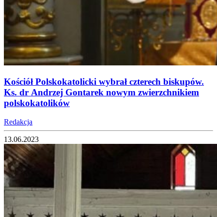
Kościół Polskokatolicki wybrał czterech biskupów.
Ks. dr Andrzej Gontarek nowym zwierzchnikiem
polskokatolików
Redakcja
13.06.2023