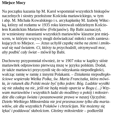
Miej­sce Mocy
Na począt­ku kaza­nia bp M. Karol wspo­mniał wszyst­kich bisku­pów
naczel­nych i sio­stry prze­ło­żo­ne Kościo­ła maria­wic­kie­go, w tym
i abp. M. Micha­ła Kowal­skie­go i s. arcy­ka­płan­kę M. Iza­be­lę Wiłuc­
ką, któ­rzy od roz­ła­mu w 1935 roku kie­ro­wa­li oddziel­nym Kościo­
łem Kato­lic­kim Maria­wi­tów (Feli­cja­nów). Bp Babi zazna­czył,
że wznie­sio­ny sta­ra­nia­mi wszyst­kich maria­wi­tów klasz­tor jest miej­
scem, w któ­rym wszy­scy mogli doświad­czać miło­ści osób zamiesz­
ku­ją­cych to Miej­sce. —
Jezus uchy­lił cząst­kę nie­ba na zie­mi i zmi­ło­
wał się nad świa­tem. Ci, któ­rzy tu przy­cho­dzi­li, otrzy­my­wa­li moc,
aby pod­bić cały świat
– mówił bp Babi.
Duchow­ny przy­po­mniał rów­nież, że w 1907 roku w kapli­cy sióstr
maria­wi­tek odpra­wio­no pierw­szą mszę w języ­ku pol­skim. Dodał,
że tak­że maria­wi­ci przy­czy­ni­li się do odzy­ska­nia nie­pod­le­gło­ści,
wal­cząc ramię w ramię z inny­mi Pola­ka­mi. –
Dzia­ła­nia nie­pod­le­gło­
ścio­we wspie­ra­ła Wiel­ka Polka, św. Maria Fran­cisz­ka, któ­ra mówi­
ła, że ratu­nek dla Pol­ski może być tyl­ko jeden: Bóg. Ludz­kie wysił­ki
się nie zda­dzą na nic, jeśli nie będą mia­ły opar­cia w Bogu (…) Wzy­
wam maria­wi­tów i wszyst­kich ludzi do modli­twy o pokój i miło­sier­
dzie dla całe­go świa­ta i posza­no­wa­nie pra­wa w naszej Ojczyź­nie.
Dzie­ło Wiel­kie­go Miło­sier­dzia nie jest prze­zna­czo­ne tyl­ko dla maria­
wi­tów, ale dla wszyst­kich Pola­ków i chrze­ści­jan. Nie może­my się
lękać i pod­da­wać sła­bo­ściom. Gło­śmy miło­sier­dzie
– pod­kre­ślił