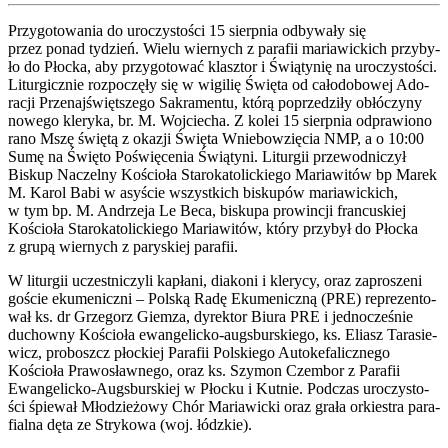
Przy­go­to­wa­nia do uro­czy­sto­ści 15 sierp­nia odby­wa­ły się
przez ponad tydzień. Wie­lu wier­nych z para­fii maria­wic­kich przy­by­
ło do Płoc­ka, aby przy­go­to­wać klasz­tor i Świą­ty­nię na uro­czy­sto­ści.
Litur­gicz­nie roz­po­czę­ły się w wigi­lię Świę­ta od cało­do­bo­wej Ado­
ra­cji Prze­naj­święt­sze­go Sakra­men­tu, któ­rą poprze­dzi­ły obłó­czy­ny
nowe­go kle­ry­ka, br. M. Woj­cie­cha. Z kolei 15 sierp­nia odpra­wio­no
rano Mszę świę­tą z oka­zji Świę­ta Wnie­bo­wzię­cia NMP, a o 10:00
Sumę na Świę­to Poświę­ce­nia Świą­ty­ni. Litur­gii prze­wod­ni­czył
Biskup Naczel­ny Kościo­ła Sta­ro­ka­to­lic­kie­go Maria­wi­tów bp Marek
M. Karol Babi w asy­ście wszyst­kich bisku­pów maria­wic­kich,
w tym bp. M. Andrze­ja Le Beca, bisku­pa pro­win­cji fran­cu­skiej
Kościo­ła Sta­ro­ka­to­lic­kie­go Maria­wi­tów, któ­ry przy­był do Płoc­ka
z gru­pą wier­nych z pary­skiej para­fii.
W litur­gii uczest­ni­czy­li kapła­ni, dia­ko­ni i kle­ry­cy, oraz zapro­sze­ni
goście eku­me­nicz­ni – Pol­ską Radę Eku­me­nicz­ną (PRE) repre­zen­to­
wał ks. dr Grze­gorz Giem­za, dyrek­tor Biu­ra PRE i jed­no­cze­śnie
duchow­ny Kościo­ła ewan­ge­lic­ko-augs­bur­skie­go, ks. Eliasz Tara­sie­
wicz, pro­boszcz płoc­kiej Para­fii Pol­skie­go Auto­ke­fa­licz­ne­go
Kościo­ła Pra­wo­sław­ne­go, oraz ks. Szy­mon Czem­bor z Para­fii
Ewan­ge­lic­ko-Augs­bur­skiej w Płoc­ku i Kut­nie. Pod­czas uro­czy­sto­
ści śpie­wał Mło­dzie­żo­wy Chór Maria­wic­ki oraz gra­ła orkie­stra para­
fial­na dęta ze Stry­ko­wa (woj. łódz­kie).