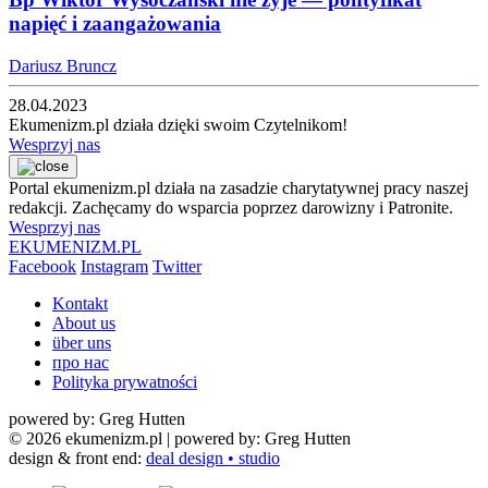
napięć i zaangażowania
Dariusz Bruncz
28.04.2023
Ekumenizm.pl działa dzięki swoim Czytelnikom!
Wesprzyj nas
Portal ekumenizm.pl działa na zasadzie charytatywnej pracy naszej
redakcji. Zachęcamy do wsparcia poprzez darowizny i Patronite.
Wesprzyj nas
EKUMENIZM.PL
Facebook
Instagram
Twitter
Kontakt
About us
über uns
про нас
Polityka prywatności
powered by: Greg Hutten
© 2026 ekumenizm.pl
| powered by: Greg Hutten
design & front end:
deal design • studio