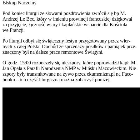
Biskup Naczel­ny.
Pod koniec litur­gii ze sło­wa­mi pozdro­wie­nia zwró­cił się bp M.
Andrzej Le Bec, któ­ry w imie­niu pro­win­cji fran­cu­skiej dzię­ko­wał
za przy­ję­cie, łącz­ność wia­ry i kapłań­skie wspar­cie dla Kościo­ła
we Fran­cji.
Po litur­gii odbył się świą­tecz­ny festyn przy­go­to­wa­ny przez wier­
nych z całej Pol­ski. Dochód ze sprze­da­ży posił­ków i pamią­tek prze­
zna­czo­ny był na dal­sze pra­ce remon­to­we Świą­ty­ni.
O godz. 15:00 roz­po­czę­ły się nie­szpo­ry, któ­re popro­wa­dził kapł. M.
Jan Opa­la z Para­fii Naro­dze­nia NMP w Miń­sku Mazo­wiec­kim. Nie­
szpo­ry były trans­mi­to­wa­ne na żywo przez ekumenizm.pl na Face­
bo­oku – ich część litur­gicz­ną moż­na zoba­czyć poni­żej.