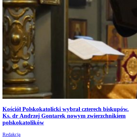
Kościół Polskokatolicki wybrał czterech biskupów.
Ks. dr Andrzej Gontarek nowym zwierzchnikiem
polskokatolików
Redakcja