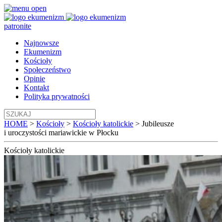
patronite
Najnowsze
Ekumenizm
Kościoły
Społeczeństwo
Opinie
Kontakt
Polityka prywatności
HOME
>
Kościoły
>
Kościoły katolickie
>
Jubileusze
i uroczystości mariawickie w Płocku
Kościoły
katolickie