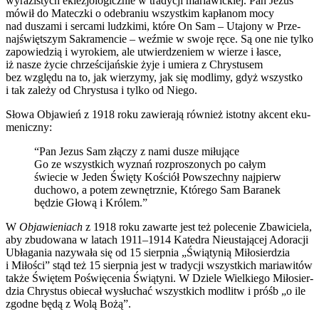
wyra­zi­stych ekle­zjo­lo­gicz­nie w tra­dy­cji maria­wic­kiej. Pan Jezus
mówił do Matecz­ki o ode­bra­niu wszyst­kim kapła­nom mocy
nad dusza­mi i ser­ca­mi ludz­ki­mi, któ­re On Sam – Uta­jo­ny w Prze­
naj­święt­szym Sakra­men­cie – weź­mie w swo­je ręce. Są one nie tyl­ko
zapo­wie­dzią i wyro­kiem, ale utwier­dze­niem w wie­rze i łasce,
iż nasze życie chrze­ści­jań­skie żyje i umie­ra z Chry­stu­sem
bez wzglę­du na to, jak wie­rzy­my, jak się modli­my, gdyż wszyst­ko
i tak zale­ży od Chry­stu­sa i tyl­ko od Nie­go.
Sło­wa Obja­wień z 1918 roku zawie­ra­ją rów­nież istot­ny akcent eku­
me­nicz­ny:
“Pan Jezus Sam złą­czy z nami dusze miłu­ją­ce
Go ze wszyst­kich wyznań roz­pro­szo­nych po całym
świe­cie w Jeden Świę­ty Kościół Powszech­ny naj­pierw
ducho­wo, a potem zewnętrz­nie, Któ­re­go Sam Bara­nek
będzie Gło­wą i Kró­lem.”
W
Obja­wie­niach
z 1918 roku zawar­te jest też pole­ce­nie Zba­wi­cie­la,
aby zbu­do­wa­na w latach 1911–1914 Kate­dra Nie­usta­ją­cej Ado­ra­cji
Ubła­ga­nia nazy­wa­ła się od 15 sierp­nia „Świą­ty­nią Miło­sier­dzia
i Miło­ści” stąd też 15 sierp­nia jest w tra­dy­cji wszyst­kich maria­wi­tów
tak­że Świę­tem Poświę­ce­nia Świą­ty­ni. W Dzie­le Wiel­kie­go Miło­sier­
dzia Chry­stus obie­cał wysłu­chać wszyst­kich modlitw i próśb „o ile
zgod­ne będą z Wolą Bożą”.