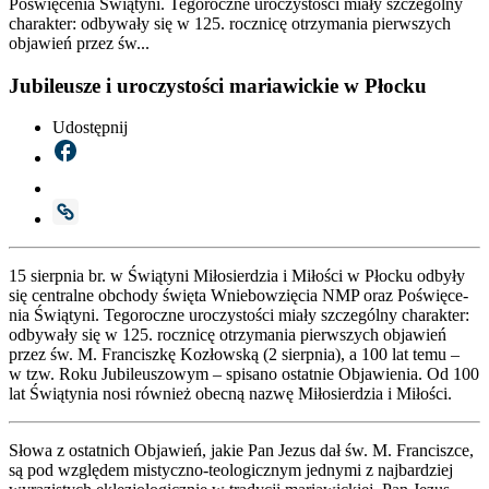
Poświęcenia Świątyni. Tegoroczne uroczystości miały szczególny
charakter: odbywały się w 125. rocznicę otrzymania pierwszych
objawień przez św...
Jubileusze i uroczystości mariawickie w Płocku
Udostępnij
15 sierp­nia br. w Świą­ty­ni Miło­sier­dzia i Miło­ści w Płoc­ku odby­ły
się cen­tral­ne obcho­dy świę­ta Wnie­bo­wzię­cia NMP oraz Poświę­ce­
nia Świą­ty­ni. Tego­rocz­ne uro­czy­sto­ści mia­ły szcze­gól­ny cha­rak­ter:
odby­wa­ły się w 125. rocz­ni­cę otrzy­ma­nia pierw­szych obja­wień
przez św. M. Fran­cisz­kę Kozłow­ską (2 sierp­nia), a 100 lat temu –
w tzw. Roku Jubi­le­uszo­wym – spi­sa­no ostat­nie Obja­wie­nia. Od 100
lat Świą­ty­nia nosi rów­nież obec­ną nazwę Miło­sier­dzia i Miło­ści.
Sło­wa z ostat­nich Obja­wień, jakie Pan Jezus dał św. M. Fran­cisz­ce,
są pod wzglę­dem mistycz­no-teo­lo­gicz­nym jed­ny­mi z naj­bar­dziej