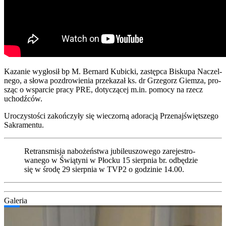
Kaza­nie wygło­sił bp M. Ber­nard Kubic­ki, zastęp­ca Bisku­pa Naczel­
ne­go, a sło­wa pozdro­wie­nia prze­ka­zał ks. dr Grze­gorz Giem­za, pro­
sząc o wspar­cie pra­cy PRE, doty­czą­cej m.in. pomo­cy na rzecz
uchodź­ców.
Uro­czy­sto­ści zakoń­czy­ły się wie­czor­ną ado­ra­cją Prze­naj­święt­sze­go
Sakra­men­tu.
Retrans­mi­sja nabo­żeń­stwa jubi­le­uszo­we­go zare­je­stro­
wa­ne­go w Świą­ty­ni w Płoc­ku 15 sierp­nia br. odbę­dzie
się w śro­dę 29 sierp­nia w TVP2 o godzi­nie 14.00.
Gale­ria