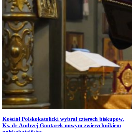
Kościół Polskokatolicki wybrał czterech biskupów.
Ks. dr Andrzej Gontarek nowym zwierzchnikiem
polskokatolików