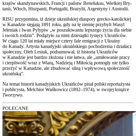
kra­jów skan­dy­naw­skich, Fran­cji i państw Bene­luk­su, Wiel­kiej Bry­
ta­nii, Włoch, Hisz­pa­nii, Por­tu­ga­lii, Bra­zy­lii, Argen­ty­ny i Austra­lii.
RISU przy­po­mi­na, iż dzie­je ukra­iń­skiej dia­spo­ry grec­ko-kato­lic­kiej
w Kana­dzie się­ga­ją 1891 roku, gdy na tę zie­mię przy­by­li Wasyl
Jele­niak i Iwan Pyly­piw „w poszu­ki­wa­niu lep­sze­go życia dla sie­bie
i swo­ich rodzin”. Podą­ży­ło za nimi dzie­siąt­ki tysię­cy Ukra­iń­ców.
W cią­gu 120 lat mia­ły miej­sce czte­ry fale emi­gra­cji z Ukra­iny
do Kana­dy. Arty­sta kana­dyj­ski ukra­iń­skie­go pocho­dze­nia i dzia­łacz
spo­łecz­ny, Oleh Lesiuk, pod­su­mo­wał, iż histo­ria Ukra­iń­ców
w Kana­dzie jest bar­dzo zło­żo­na i nie łatwa, ale „umi­ło­wa­nie pra­cy
i cier­pli­wość wraz z Wia­rą, Nadzie­ją i Miło­ścią pomo­gły nie tyl­ko
prze­żyć w Kana­dzie, ale zbu­do­wać sil­ną i wpły­wo­wą spo­łecz­ność
ukra­iń­ską”.
Na temat histo­rii kana­dyj­skich Ukra­iń­ców pisał pol­ski repor­ta­ży­sta
i publi­cy­sta, Mel­chior Wań­ko­wicz (1892–1974), w swo­jej książ­ce
Two­rzy­wo
.
POLECANE