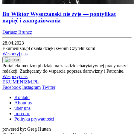
Bp Wiktor Wysoczański nie żyje — pontyfikat
napięć i zaangażowania
Dariusz Bruncz
28.04.2023
Ekumenizm.pl działa dzięki swoim Czytelnikom!
Wesprzyj nas
Portal ekumenizm.pl działa na zasadzie charytatywnej pracy naszej
redakcji. Zachęcamy do wsparcia poprzez darowizny i Patronite.
Wesprzyj nas
EKUMENIZM.PL
Facebook
Instagram
Twitter
Kontakt
About us
über uns
про нас
Polityka prywatności
powered by: Greg Hutten