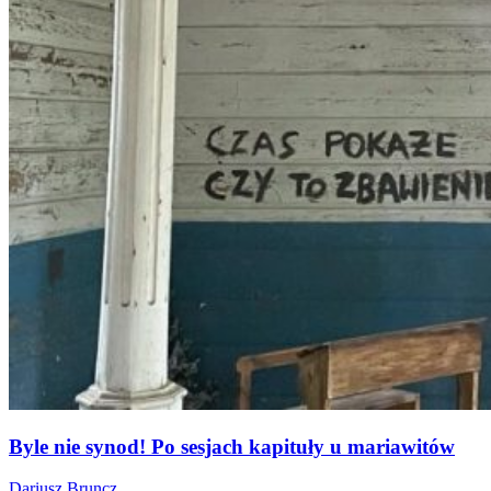
Byle nie synod! Po sesjach kapituły u mariawitów
Dariusz Bruncz