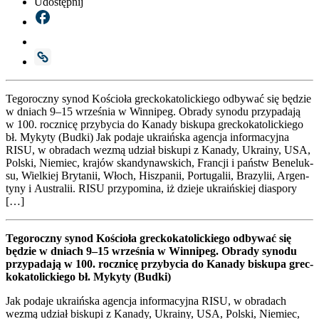
Udostępnij
Tego­rocz­ny synod Kościo­ła grec­ko­ka­to­lic­kie­go odby­wać się będzie
w dniach 9–15 wrze­śnia w Win­ni­peg. Obra­dy syno­du przy­pa­da­ją
w 100. rocz­ni­cę przy­by­cia do Kana­dy bisku­pa grec­ko­ka­to­lic­kie­go
bł. Myky­ty (Bud­ki) Jak poda­je ukra­iń­ska agen­cja infor­ma­cyj­na
RISU, w obra­dach wezmą udział bisku­pi z Kana­dy, Ukra­iny, USA,
Pol­ski, Nie­miec, kra­jów skan­dy­naw­skich, Fran­cji i państw Bene­luk­
su, Wiel­kiej Bry­ta­nii, Włoch, Hisz­pa­nii, Por­tu­ga­lii, Bra­zy­lii, Argen­
ty­ny i Austra­lii. RISU przy­po­mi­na, iż dzie­je ukra­iń­skiej dia­spo­ry
[…]
Tego­rocz­ny synod Kościo­ła grec­ko­ka­to­lic­kie­go odby­wać się
będzie w dniach 9–15 wrze­śnia w Win­ni­peg. Obra­dy syno­du
przy­pa­da­ją w 100. rocz­ni­cę przy­by­cia do Kana­dy bisku­pa grec­
ko­ka­to­lic­kie­go bł. Myky­ty (Bud­ki)
Jak poda­je ukra­iń­ska agen­cja infor­ma­cyj­na RISU, w obra­dach
wezmą udział bisku­pi z Kana­dy, Ukra­iny, USA, Pol­ski, Nie­miec,