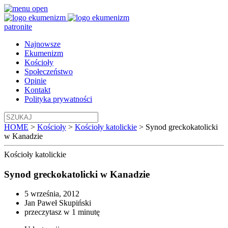
patronite
Najnowsze
Ekumenizm
Kościoły
Społeczeństwo
Opinie
Kontakt
Polityka prywatności
HOME
>
Kościoły
>
Kościoły katolickie
>
Synod greckokatolicki
w Kanadzie
Kościoły
katolickie
Synod greckokatolicki w Kanadzie
5 września, 2012
Jan Paweł Skupiński
przeczytasz w 1 minutę