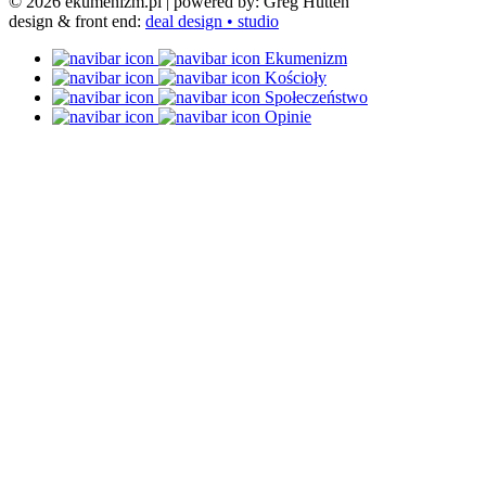
© 2026 ekumenizm.pl
| powered by: Greg Hutten
design & front end:
deal design • studio
Ekumenizm
Kościoły
Społeczeństwo
Opinie