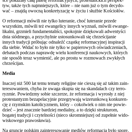
sce poka­za­ły całą pale­tę refor­ma­cyj­nych, pro­te­stanc­kich per­spek­
tyw, tak­że tych naj­mniej­szych, któ­re – nie nam już o tym decy­do­
wać – znaj­dą owoc­ną kon­kre­ty­za­cję w życiu i służ­bie Kościo­łów.
O refor­ma­cji mówi­li nie tyl­ko lute­ra­nie, choć lute­ra­nie przede
wszyst­kim, mówi­li też ewan­ge­li­cy innych wyznań, mówi­li ewan­ge­
li­kal­ni, grzmie­li fun­da­men­ta­li­ści, spo­koj­nie dzię­ko­wa­li adwen­ty­ści
dnia siód­me­go, a przy­chyl­nie usto­sun­ko­wa­li się chrze­ści­ja­nie
innych tra­dy­cji pró­bu­jąc odna­leźć cząst­kę refor­ma­cyj­nej inspi­ra­cji
dla sie­bie. Widać to było nie tyl­ko w papie­ro­wych oświad­cze­niach,
deba­tach pod­czas napraw­dę wie­lu kon­fe­ren­cji nauko­wych, któ­rych
nie spo­sób teraz wymie­nić, ale po pro­stu w roz­mo­wach zwy­kłych
chrze­ści­jan.
Media
Ina­czej niż 500 lat temu tema­ty reli­gij­ne nie cie­szą się aż takim zain­
te­re­so­wa­niem, chy­ba że uwa­ga sku­pia się na skan­da­lach czy ter­ro­
ry­zmie. Powiedz­my sobie szcze­rze, że refor­ma­cja i wyro­sły z niej
pro­te­stan­tyzm bez­a­pe­la­cyj­nie prze­gry­wa­ją wize­run­ko­wą kon­ku­ren­
cję z rzym­skim kato­li­cy­zmem, któ­ry – cokol­wiek o nim nie powie­
dzieć – jest znacz­nie bar­dziej medial­ny, a to dzię­ki struk­tu­rom,
boga­tej tra­dy­cji i czy­tel­no­ści (nie­co skrom­niej­szej od zupeł­nie wido­
wi­sko­we­go pra­wo­sła­wia).
Na grun­cie pol­skim zain­te­re­so­wa­nie mediów refor­ma­cją było spo­re,