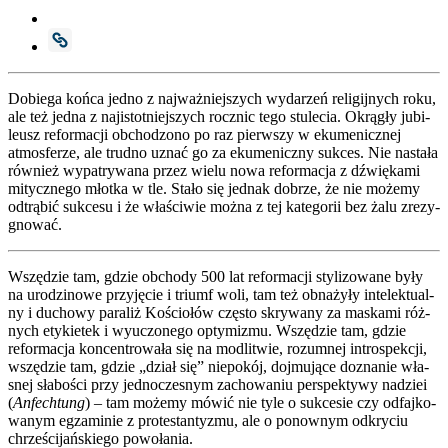
Dobie­ga koń­ca jed­no z naj­waż­niej­szych wyda­rzeń reli­gij­nych roku,
ale też jed­na z naj­istot­niej­szych rocz­nic tego stu­le­cia. Okrą­gły jubi­
le­usz refor­ma­cji obcho­dzo­no po raz pierw­szy w eku­me­nicz­nej
atmos­fe­rze, ale trud­no uznać go za eku­me­nicz­ny suk­ces. Nie nasta­ła
rów­nież wypa­try­wa­na przez wie­lu nowa refor­ma­cja z dźwię­ka­mi
mitycz­ne­go młot­ka w tle. Sta­ło się jed­nak dobrze, że nie może­my
odtrą­bić suk­ce­su i że wła­ści­wie moż­na z tej kate­go­rii bez żalu zre­zy­
gno­wać.
Wszę­dzie tam, gdzie obcho­dy 500 lat refor­ma­cji sty­li­zo­wa­ne były
na uro­dzi­no­we przy­ję­cie i triumf woli, tam też obna­ży­ły inte­lek­tu­al­
ny i ducho­wy para­liż Kościo­łów czę­sto skry­wa­ny za maska­mi róż­
nych ety­kie­tek i wyuczo­ne­go opty­mi­zmu. Wszę­dzie tam, gdzie
refor­ma­cja kon­cen­tro­wa­ła się na modli­twie, rozum­nej intro­spek­cji,
wszę­dzie tam, gdzie „dział się” nie­po­kój, doj­mu­ją­ce dozna­nie wła­
snej sła­bo­ści przy jed­no­cze­snym zacho­wa­niu per­spek­ty­wy nadziei
(
Anfech­tung
) – tam może­my mówić nie tyle o suk­ce­sie czy odfaj­ko­
wa­nym egza­mi­nie z pro­te­stan­ty­zmu, ale o ponow­nym odkry­ciu
chrze­ści­jań­skie­go powo­ła­nia.