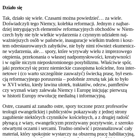
Dzia­ło się
Tak, dzia­ło się wie­le. Cza­sa­mi moż­na powie­dzieć… za wie­le.
Doświad­czy­li tego Niem­cy, koleb­ka refor­ma­cji. Jed­nym z naj­bar­
dziej intry­gu­ją­cych ele­men­tów refor­ma­cyj­nych obcho­dów w Niem­
czech były nie tyle wiel­kie wyda­rze­nia z czyn­nym udzia­łem naj­
waż­niej­szych osób w pań­stwie, inau­gu­ra­cje wiel­kim tru­dem i kosz­
tem odre­stau­ro­wa­nych zabyt­ków, nie były nimi rów­nież eku­me­nicz­
ne wyda­rze­nia, ale… spo­ry, któ­re wyry­wa­ły wie­lu z impre­zo­we­go
otę­pie­nia, prze­ko­na­nia o wła­snej nad­po­my­sło­wo­ści, kre­atyw­no­ści
i w ogó­le niczym nie­po­skro­mio­ne­go posy­bi­li­zmu. Wła­ści­wie spór,
jaki prze­to­czył się przez nie­miec­kie cza­so­pi­sma kościel­ne, fora inter­
ne­to­we i (co war­to szcze­gól­nie zauwa­żyć) świec­ką pra­sę, był esen­
cją refor­ma­cyj­ne­go poru­sze­nia – podob­nie zresz­tą tak jak to było
w XVI wie­ku, kie­dy lawi­na ulo­tek, trak­ta­tów, odezw, pam­fle­tów
czy wyznań wia­ry zale­wa­ła Niem­cy i Euro­pę ini­cju­jąc pierw­szą
w histo­rii Euro­py rewo­lu­cję medial­ną i infor­ma­cyj­ną.
Ostre, cza­sa­mi aż zanad­to ostre, spo­ry toczo­ne przez pro­fe­so­rów
teo­lo­gii ewan­ge­lic­kiej i publi­cy­stów poka­zy­wa­ły z jed­nej stro­ny
zagu­bie­nie nie­któ­rych czyn­ni­ków kościel­nych, a z dru­giej radość
pły­ną­cą z wia­ry, ewan­ge­li­cyzm prze­ży­wa­ny pozy­tyw­nie, z sze­ro­ko
otwar­ty­mi ocza­mi i ser­ca­mi. Trud­no omó­wić i prze­ana­li­zo­wać cały
mate­riał, któ­ry spo­koj­nie wystar­czy na obszer­ną pra­cę habi­li­ta­cyj­ną,