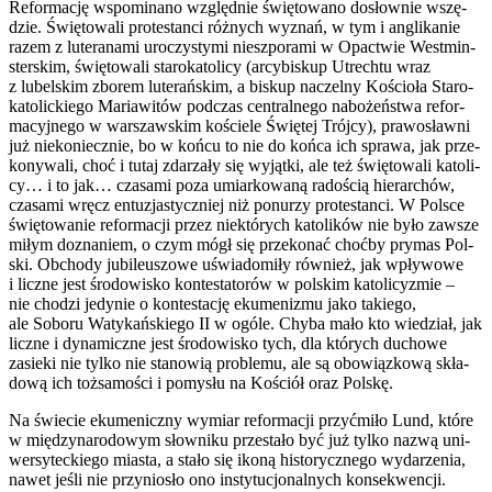
Refor­ma­cję wspo­mi­na­no względ­nie świę­to­wa­no dosłow­nie wszę­
dzie. Świę­to­wa­li pro­te­stan­ci róż­nych wyznań, w tym i angli­ka­nie
razem z lute­ra­na­mi uro­czy­sty­mi nie­szpo­ra­mi w Opac­twie West­min­
ster­skim, świę­to­wa­li sta­ro­ka­to­li­cy (arcy­bi­skup Utrech­tu wraz
z lubel­skim zbo­rem lute­rań­skim, a biskup naczel­ny Kościo­ła Sta­ro­
ka­to­lic­kie­go Maria­wi­tów pod­czas cen­tral­ne­go nabo­żeń­stwa refor­
ma­cyj­ne­go w war­szaw­skim koście­le Świę­tej Trój­cy), pra­wo­sław­ni
już nie­ko­niecz­nie, bo w koń­cu to nie do koń­ca ich spra­wa, jak prze­
ko­ny­wa­li, choć i tutaj zda­rza­ły się wyjąt­ki, ale też świę­to­wa­li kato­li­
cy… i to jak… cza­sa­mi poza umiar­ko­wa­ną rado­ścią hie­rar­chów,
cza­sa­mi wręcz entu­zja­stycz­niej niż ponu­rzy pro­te­stan­ci. W Pol­sce
świę­to­wa­nie refor­ma­cji przez nie­któ­rych kato­li­ków nie było zawsze
miłym dozna­niem, o czym mógł się prze­ko­nać choć­by pry­mas Pol­
ski. Obcho­dy jubi­le­uszo­we uświa­do­mi­ły rów­nież, jak wpły­wo­we
i licz­ne jest śro­do­wi­sko kon­te­sta­to­rów w pol­skim kato­li­cy­zmie –
nie cho­dzi jedy­nie o kon­te­sta­cję eku­me­ni­zmu jako takie­go,
ale Sobo­ru Waty­kań­skie­go II w ogó­le. Chy­ba mało kto wie­dział, jak
licz­ne i dyna­micz­ne jest śro­do­wi­sko tych, dla któ­rych ducho­we
zasie­ki nie tyl­ko nie sta­no­wią pro­ble­mu, ale są obo­wiąz­ko­wą skła­
do­wą ich toż­sa­mo­ści i pomy­słu na Kościół oraz Pol­skę.
Na świe­cie eku­me­nicz­ny wymiar refor­ma­cji przy­ćmi­ło Lund, któ­re
w mię­dzy­na­ro­do­wym słow­ni­ku prze­sta­ło być już tyl­ko nazwą uni­
wer­sy­tec­kie­go mia­sta, a sta­ło się iko­ną histo­rycz­ne­go wyda­rze­nia,
nawet jeśli nie przy­nio­sło ono insty­tu­cjo­nal­nych kon­se­kwen­cji.