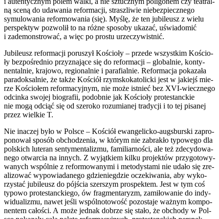
i auten­tycz­nym polem wal­ki, a nie sztucz­nym poli­go­nem czy teatral­
ną sce­ną do uda­wa­nia refor­ma­cji, strasz­li­wie nie­bez­piecz­ne­go
symu­lo­wa­nia refor­mo­wa­nia (się). Myślę, że ten jubi­le­usz z wie­lu
per­spek­tyw pozwo­lił to na róż­ne spo­so­by uka­zać, uświa­do­mić
i zade­mon­stro­wać, a więc po pro­stu urze­czy­wist­nić.
Jubi­le­usz refor­ma­cji poru­szył Kościo­ły – przede wszyst­kim Kościo­
ły bez­po­śred­nio przy­zna­ją­ce się do refor­ma­cji – glo­bal­nie, kon­ty­
nen­tal­nie, kra­jo­wo, regio­nal­nie i para­fial­nie. Refor­ma­cja poka­za­ła
para­dok­sal­nie, że tak­że Kościół rzym­sko­ka­to­lic­ki jest w jakiejś mie­
rze Kościo­łem refor­ma­cyj­nym, nie może ist­nieć bez XVI-wiecz­ne­go
odcin­ka swo­jej bio­gra­fii, podob­nie jak Kościo­ły pro­te­stanc­kie
nie mogą odciąć się od sze­ro­ko rozu­mia­nej tra­dy­cji i to tej pisa­nej
przez wiel­kie T.
Nie ina­czej było w Pol­sce – Kościół ewan­ge­lic­ko-augs­bur­ski zapro­
po­no­wał spo­sób obcho­dze­nia, w któ­rym nie zabra­kło typo­we­go dla
pol­skich lute­ran sen­ty­men­ta­li­zmu, fami­liar­no­ści, ale też zde­cy­do­wa­
ne­go otwar­cia na innych. Z wyjąt­kiem kil­ku pro­jek­tów przy­go­to­wy­
wa­nych wspól­nie z refor­mo­wa­ny­mi i meto­dy­sta­mi nie uda­ło się zre­
ali­zo­wać wypo­wia­da­ne­go gdzie­nie­gdzie ocze­ki­wa­nia, aby wyko­
rzy­stać jubi­le­usz do pój­ścia szer­szym pro­spek­tem. Jest w tym coś
typo­wo pro­te­stanc­kie­go, ów frag­men­ta­ryzm, zami­ło­wa­nie do indy­
wi­du­ali­zmu, nawet jeśli wspól­no­to­wość pozo­sta­je waż­nym kom­po­
nen­tem cało­ści. A może jed­nak dobrze się sta­ło, że obcho­dy w Pol­