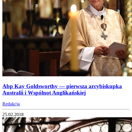
Abp Kay Goldsworthy — pierwsza arcybiskupka
Australii i Wspólnot Anglikańskiej
Redakcja
25.02.2018