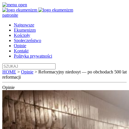
patronite
Najnowsze
Ekumenizm
Kościoły
Społeczeństwo
Opinie
Kontakt
Polityka prywatności
HOME
>
Opinie
>
Reformacyjny niedosyt — po obchodach 500 lat
reformacji
Opinie