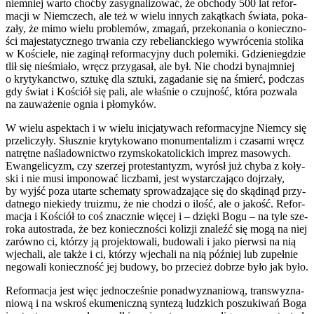
nie­mniej war­to choć­by zasy­gna­li­zo­wać, że obcho­dy 500 lat refor­
ma­cji w Niem­czech, ale też w wie­lu innych zakąt­kach świa­ta, poka­
za­ły, że mimo wie­lu pro­ble­mów, zma­gań, prze­ko­na­nia o koniecz­no­
ści maje­sta­tycz­ne­go trwa­nia czy rebe­lianc­kie­go wywró­ce­nia sto­li­ka
w Koście­le, nie zagi­nął refor­ma­cyj­ny duch pole­mi­ki. Gdzie­nie­gdzie
tlił się nie­śmia­ło, wręcz przy­ga­sał, ale był. Nie cho­dzi bynaj­mniej
o kry­ty­kanc­two, sztu­kę dla sztu­ki, zaga­da­nie się na śmierć, pod­czas
gdy świat i Kościół się pali, ale wła­śnie o czuj­ność, któ­ra pozwa­la
na zauwa­że­nie ognia i pło­my­ków.
W wie­lu aspek­tach i w wie­lu ini­cja­ty­wach refor­ma­cyj­ne Niem­cy się
prze­li­czy­ły. Słusz­nie kry­ty­ko­wa­no monu­men­ta­lizm i cza­sa­mi wręcz
natręt­ne naśla­dow­nic­two rzym­sko­ka­to­lic­kich imprez maso­wych.
Ewan­ge­li­cyzm, czy sze­rzej pro­te­stan­tyzm, wyrósł już chy­ba z koły­
ski i nie musi impo­no­wać licz­ba­mi, jest wystar­cza­ją­co doj­rza­ły,
by wyjść poza utar­te sche­ma­ty spro­wa­dza­ją­ce się do skąd­inąd przy­
dat­ne­go nie­kie­dy tru­izmu, że nie cho­dzi o ilość, ale o jakość. Refor­
ma­cja i Kościół to coś znacz­nie wię­cej i – dzię­ki Bogu – na tyle sze­
ro­ka auto­stra­da, że bez koniecz­no­ści koli­zji zna­leźć się mogą na niej
zarów­no ci, któ­rzy ją pro­jek­to­wa­li, budo­wa­li i jako pierw­si na nią
wje­cha­li, ale tak­że i ci, któ­rzy wje­cha­li na nią póź­niej lub zupeł­nie
nego­wa­li koniecz­ność jej budo­wy, bo prze­cież dobrze było jak było.
Refor­ma­cja jest więc jed­no­cze­śnie ponadwy­zna­nio­wą, trans­wy­zna­
nio­wą i na wskroś eku­me­nicz­ną syn­te­zą ludz­kich poszu­ki­wań Boga