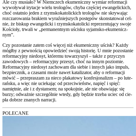
Ale czy musia­ło? W Niem­czech eku­me­nicz­ny wymiar refor­ma­cji
wywo­ły­wał iry­ta­cje wie­lu teo­lo­gów, chy­ba czę­ściej ewan­ge­lic­kich,
choć ostat­nio jeden z rzym­sko­ka­to­lic­kich teo­lo­gów nie skry­wa­jąc
roz­cza­ro­wa­nia bra­kiem wyraź­niej­szych postę­pów skon­sta­to­wał cel­
nie, że biskup ewan­ge­lic­ki i rzym­sko­ka­to­lic­ki repre­zen­tu­ją­cy swo­je
Kościo­ły, trwa­li w „per­ma­nent­nym uści­sku syjam­sko-eku­me­nicz­
nym”.
Czy pozo­sta­nie zatem coś wię­cej niż eku­me­nicz­ny uścisk? Każ­dy
mógł­by z pew­no­ścią opo­wie­dzieć swo­ją histo­rię. U mnie pozo­sta­nie
refor­ma­cyj­ny nie­do­syt, któ­re­mu towa­rzy­szył – tak­że z przy­czyn
zawo­do­wych – refor­ma­cyj­ny prze­syt, choć na innym pozio­mie.
Refor­ma­cyj­ny nie­do­syt zacho­wam dla sie­bie i innych jako impuls,
bez­piecz­nik, a cza­sa­mi może nawet kata­li­za­tor, aby o refor­ma­cji
mówić – prze­pra­szam za nie­co pla­ka­to­wy kon­fe­sjo­na­lizm – po lute­
rań­sku, a więc nie ucie­ka­jąc od prze­ci­wieństw, napięć i spięć:
namięt­nie, ale i z dystan­sem; na spo­koj­nie, ale nie oba­wia­jąc się
burzy; odważ­nie szcze­gól­nie wte­dy, gdy będzie trze­ba uciec od cie­
pła dobrze zna­nych nar­ra­cji.
POLECANE