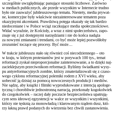
szcze­gól­nie uwzględ­nia­jąc panu­ją­ce sto­sun­ki licz­bo­we. Zarów­no
w mediach publicz­nych, ale przede wszyst­kim w Inter­ne­cie trud­no
było nie zauwa­żyć jubi­le­uszo­we­go tema­tu. Nie­ste­ty, media pry­wat­
ne, komer­cyj­ne były wła­ści­wie nie­za­in­te­re­so­wa­ne tema­tem poza
oka­zyj­ny­mi akcen­ta­mi. Praw­dzi­wą potę­ga oka­za­ły się tak bar­dzo
nie­do­ce­nia­ne i w Pol­sce wciąż racz­ku­ją­ce media spo­łecz­no­ścio­we.
Widać wyraź­nie, że Kościo­ły, a wraz z nimi spo­łe­czeń­stwo, zapo­
zna­je się z już dostęp­ny­mi narzę­dzia­mi i nie do koń­ca nadą­ża
za nowy­mi zmia­na­mi i tren­da­mi, co być może lepiej pozwo­li­ło­by
zro­zu­mieć toczą­ce się pro­ce­sy. Być może…
W trak­cie jubi­le­uszu sta­ło się rów­nież coś nie­co­dzien­ne­go – oto
w kra­ju, w któ­rym pro­te­stan­tów jest w pory­wach 100 tys., temat
refor­ma­cji zyskał nie­pro­por­cjo­nal­ne zain­te­re­so­wa­nie, a to dzię­ki naj­
za­cie­klej­szym prze­ciw­ni­kom refor­ma­cji. Byli­śmy świad­ka­mi wysy­
pu anty­re­for­ma­cyj­nych zom­bie, któ­rzy zma­te­ria­li­zo­wa­li się z cza­so­
we­go cyklo­nu refor­ma­cyj­nej pole­mi­ki rodem z XVI wie­ku, aby
uobec­nić ją dzi­siaj za pomo­cą nowo­cze­snych pro­duk­cji i mediów.
Nie sądzę, aby książ­ki i fil­mi­ki wypro­du­ko­wa­ne z inten­cją apo­lo­ge­
tycz­ną i cho­ro­bli­wie jed­no­stron­ną nar­ra­cją, prze­ko­na­ły kogo­kol­wiek
do cze­go­kol­wiek – raczej dały poczu­cie bez­pie­czeń­stwa upa­tru­ją­
cym sens ide­owej egzy­sten­cji w wal­ce ze wszyst­kim i wszyst­ki­mi,
któ­rzy nie tęsk­nią za mono­wła­dzą i kla­ro­wa­nym rzą­dem dusz, któ­
rzy łak­ną prawd poda­nych do wie­rze­nia bez chwi­li zasta­no­wie­nia.