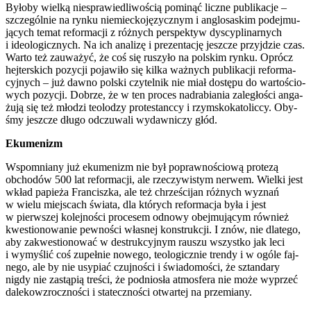
Było­by wiel­ką nie­spra­wie­dli­wo­ścią pomi­nąć licz­ne publi­ka­cje –
szcze­gól­nie na ryn­ku nie­miec­ko­ję­zycz­nym i anglo­sa­skim podej­mu­
ją­cych temat refor­ma­cji z róż­nych per­spek­tyw dys­cy­pli­nar­nych
i ide­olo­gicz­nych. Na ich ana­li­zę i pre­zen­ta­cję jesz­cze przyj­dzie czas.
War­to też zauwa­żyć, że coś się ruszy­ło na pol­skim ryn­ku. Oprócz
hej­ter­skich pozy­cji poja­wi­ło się kil­ka waż­nych publi­ka­cji refor­ma­
cyj­nych – już daw­no pol­ski czy­tel­nik nie miał dostę­pu do war­to­ścio­
wych pozy­cji. Dobrze, że w ten pro­ces nad­ra­bia­nia zale­gło­ści anga­
żu­ją się też mło­dzi teo­lo­dzy pro­te­stanc­cy i rzym­sko­ka­to­lic­cy. Oby­
śmy jesz­cze dłu­go odczu­wa­li wydaw­ni­czy głód.
Eku­me­nizm
Wspo­mnia­ny już eku­me­nizm nie był popraw­no­ścio­wą pro­te­zą
obcho­dów 500 lat refor­ma­cji, ale rze­czy­wi­stym ner­wem. Wiel­ki jest
wkład papie­ża Fran­cisz­ka, ale też chrze­ści­jan róż­nych wyznań
w wie­lu miej­scach świa­ta, dla któ­rych refor­ma­cja była i jest
w pierw­szej kolej­no­ści pro­ce­sem odno­wy obej­mu­ją­cym rów­nież
kwe­stio­no­wa­nie pew­no­ści wła­snej kon­struk­cji. I znów, nie dla­te­go,
aby zakwe­stio­no­wać w destruk­cyj­nym rau­szu wszyst­ko jak leci
i wymy­ślić coś zupeł­nie nowe­go, teo­lo­gicz­nie tren­dy i w ogó­le faj­
ne­go, ale by nie usy­piać czuj­no­ści i świa­do­mo­ści, że sztan­da­ry
nigdy nie zastą­pią tre­ści, że pod­nio­sła atmos­fe­ra nie może wyprzeć
dale­ko­wzrocz­no­ści i sta­tecz­no­ści otwar­tej na prze­mia­ny.