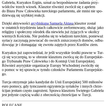
Gabrie­la, Kury­akos Ergün, uznał za bez­pod­staw­ne żada­nia przy­
wód­ców trzech wio­sek. Klasz­tor rów­nież zwró­cił się z ape­lem
do Biu­ra Praw Czło­wie­ka turec­kie­go par­la­men­tu, ale mni­si nie spo­
dzie­wa­ją się szyb­kiej reak­cji.
Dzię­ki aktyw­no­ści
arcy­bi­sku­pa Samu­ela Akta­sa
klasz­tor został
w ostat­nich trzy­dzie­stu latach cał­ko­wi­cie zre­for­mo­wa­ny, słu­żąc jako
reli­gij­ny i spo­łecz­ny ośro­dek dla nie­wie­lu już żyją­cych w oko­li­cy
wier­nych Kościo­ła. Nie podo­ba się to wła­dzom turec­kim, ponie­waż
syria­cy zaczy­na­ją powra­cać do swo­ich znisz­czo­nych domów, odbu­
do­wu­jąc je i doma­ga­jąc się zwro­tu zaję­tych przez Kur­dów ziem.
Kury­akos już zapo­wie­dział, że jeśli wszyst­kie środ­ki praw­ne w Tur­
cji się wyczer­pią, to w obro­nie klasz­to­ru zwró­cą się do Euro­pej­skie­
go Try­bu­na­łu Praw Czło­wie­ka i do Komi­sji Unii Euro­pej­skiej.
Rów­nież asy­ryj­skie orga­ni­za­cje Euro­py Wschod­niej zwró­ci­ły się
o pomoc w tej sprawie,w tym­do człon­ków Par­la­men­tu Euro­pej­skie­
go.
Tur­cja otrzy­mu­je jako kan­dy­dat do Unii Euro­pej­skiej 500 milio­nów
euro pomo­cy, gdy tym­cza­sem egzy­sten­cja syria­ków i innych chrze­
ści­jan jest­tam czę­sto zagro­że­ni. Spra­wa klasz­to­ru Świę­te­go Gabrie­la
jest jedy­nie czę­ścią wal­ki z obec­no­ścią chrze­ści­jan w Tur­cji.
POLECANE