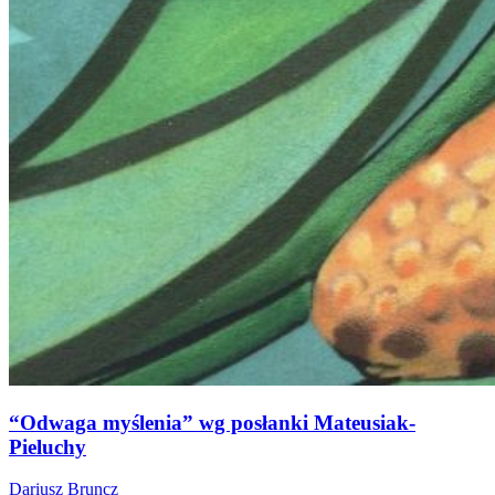
“Odwaga myślenia” wg posłanki Mateusiak-
Pieluchy
Dariusz Bruncz