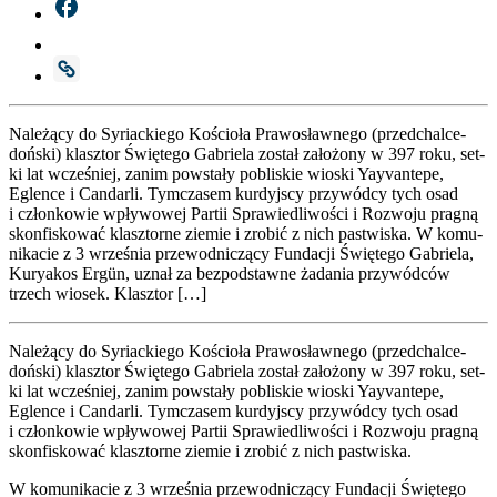
Nale­żą­cy do Syriac­kie­go Kościo­ła Pra­wo­sław­ne­go (przed­chal­ce­
doń­ski) klasz­tor Świę­te­go Gabrie­la został zało­żo­ny w 397 roku, set­
ki lat wcze­śniej, zanim powsta­ły pobli­skie wio­ski Yay­van­te­pe,
Eglen­ce i Can­dar­li. Tym­cza­sem kur­dyj­scy przy­wód­cy tych osad
i człon­ko­wie wpły­wo­wej Par­tii Spra­wie­dli­wo­ści i Roz­wo­ju pra­gną
skon­fi­sko­wać klasz­tor­ne zie­mie i zro­bić z nich pastwi­ska. W komu­
ni­ka­cie z 3 wrze­śnia prze­wod­ni­czą­cy Fun­da­cji Świę­te­go Gabrie­la,
Kury­akos Ergün, uznał za bez­pod­staw­ne żada­nia przy­wód­ców
trzech wio­sek. Klasz­tor […]
Nale­żą­cy do Syriac­kie­go Kościo­ła Pra­wo­sław­ne­go (przed­chal­ce­
doń­ski) klasz­tor Świę­te­go Gabrie­la został zało­żo­ny w 397 roku, set­
ki lat wcze­śniej, zanim powsta­ły pobli­skie wio­ski Yay­van­te­pe,
Eglen­ce i Can­dar­li. Tym­cza­sem kur­dyj­scy przy­wód­cy tych osad
i człon­ko­wie wpły­wo­wej Par­tii Spra­wie­dli­wo­ści i Roz­wo­ju pra­gną
skon­fi­sko­wać klasz­tor­ne zie­mie i zro­bić z nich pastwi­ska.
W komu­ni­ka­cie z 3 wrze­śnia prze­wod­ni­czą­cy Fun­da­cji Świę­te­go