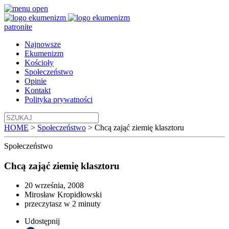
patronite
Najnowsze
Ekumenizm
Kościoły
Społeczeństwo
Opinie
Kontakt
Polityka prywatności
HOME
>
Społeczeństwo
>
Chcą zająć ziemię klasztoru
Społeczeństwo
Chcą zająć ziemię klasztoru
20 września, 2008
Mirosław Kropidłowski
przeczytasz w 2 minuty
Udostępnij