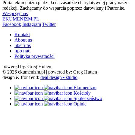
Portal ekumenizm.pl działa na zasadzie charytatywnej pracy naszej
redakcji. Zachęcamy do wsparcia poprzez darowizny i Patronite.
Wesprzyj nas
EKUMENIZM.PL
Facebook
Instagram
Twitter
Kontakt
About us
über uns
про нас
Polityka prywatności
powered by: Greg Hutten
© 2026 ekumenizm.pl
| powered by: Greg Hutten
design & front end:
deal design • studio
Ekumenizm
Kościoły
Społeczeństwo
Opinie