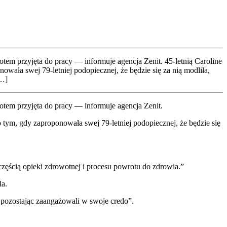
tem przy­ję­ta do pra­cy — infor­mu­je agen­cja Zenit. 45-let­nią Caro­li­ne
o­wa­ła swej 79-let­niej pod­opiecz­nej, że będzie się za nią modli­ła,
[…]
­tem przy­ję­ta do pra­cy — infor­mu­je agen­cja Zenit.
o tym, gdy zapro­po­no­wa­ła swej 79-let­niej pod­opiecz­nej, że będzie się
czę­ścią opie­ki zdro­wot­nej i pro­ce­su powro­tu do zdro­wia.”
la.
pozo­sta­jąc zaan­ga­żo­wa­li w swo­je cre­do”.