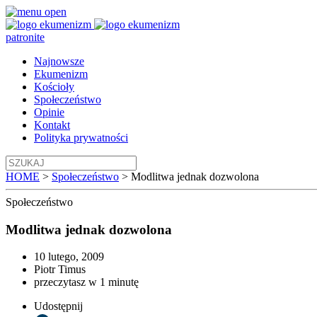
patronite
Najnowsze
Ekumenizm
Kościoły
Społeczeństwo
Opinie
Kontakt
Polityka prywatności
HOME
>
Społeczeństwo
>
Modlitwa jednak dozwolona
Społeczeństwo
Modlitwa jednak dozwolona
10 lutego, 2009
Piotr Timus
przeczytasz w 1 minutę
Udostępnij