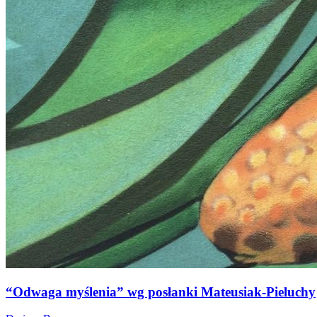
“Odwaga myślenia” wg posłanki Mateusiak-Pieluchy