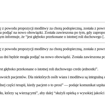
ę z powo­du pro­po­zy­cji modli­twy za cho­rą pod­opiecz­ną, zosta­ła z powro­
ła pod­jąć na nowo obo­wiąz­ki. Zosta­ła zawie­szo­na po tym, gdy zapro­po­n
rym infor­mu­je, że “jest głę­bo­ko prze­ko­na­ne o istot­nej roli ducho­we­go 
 z powo­du pro­po­zy­cji modli­twy za cho­rą pod­opiecz­ną, zosta­ła z powro
kil­ku dni będzie mogła pod­jąć na nowo obo­wiąz­ki. Zosta­ła zawie­szo­na p
t głę­bo­ko prze­ko­na­ne o istot­nej roli ducho­we­go cre­do jed­nost­ki”.
 swo­ich pacjen­tów. Dla nie­któ­rych osób wia­ra i modli­twa są inte­gral­ną 
ej czę­ści tera­pii, kie­dy pacjent o to pro­si” — poda­je komu­ni­kat szpi­ta­
u, któ­rzy są wie­rzą­cy­mi”, aby dalej “słu­ży­li opie­ką o wyso­kiej jako­ści 