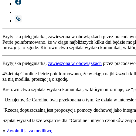
Bry­tyj­ska pie­lę­gniar­ka, zawie­szo­na w obo­wiąz­kach przez pra­co­daw­c
Petrie poin­for­mo­wa­no, że w cią­gu naj­bliż­szych kil­ku dni będzie mog
pro­sząc ją o zgo­dę. Kie­row­nic­two szpi­ta­la wyda­ło komu­ni­kat, w któ­
Bry­tyj­ska pie­lę­gniar­ka,
zawie­szo­na w obo­wiąz­kach
przez pra­co­daw­cę
45-let­nią Caro­li­ne Petrie poin­for­mo­wa­no, że w cią­gu naj­bliż­szych 
za nią modli­ła, pro­sząc ją o zgo­dę.
Kie­row­nic­two szpi­ta­la wyda­ło komu­ni­kat, w któ­rym infor­mu­je, że “jes
“Uzna­je­my, że Caro­li­ne była prze­ko­na­na o tym, że dzia­ła w inte­re­sie
“Rze­czą dopusz­czal­ną jest pro­po­zy­cja pomo­cy ducho­wej jako inte­gral­n
Szpi­tal wyra­ził tak­że wspar­cie dla “Caro­li­ne i innych człon­ków zespo­ł
::
Zwol­ni­li ją za modli­twę