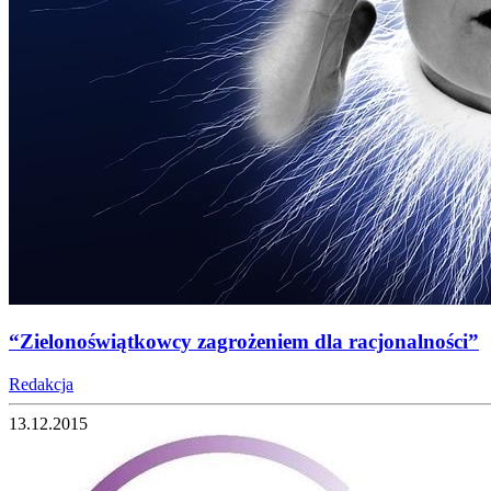
“Zielonoświątkowcy zagrożeniem dla racjonalności”
Redakcja
13.12.2015