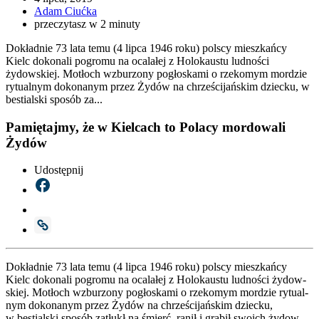
Adam Ciućka
przeczytasz w 2 minuty
Dokładnie 73 lata temu (4 lipca 1946 roku) polscy mieszkańcy
Kielc dokonali pogromu na ocalałej z Holokaustu ludności
żydowskiej. Motłoch wzburzony pogłoskami o rzekomym mordzie
rytualnym dokonanym przez Żydów na chrześcijańskim dziecku, w
bestialski sposób za...
Pamiętajmy, że w Kielcach to Polacy mordowali
Żydów
Udostępnij
Dokład­nie 73 lata temu (4 lip­ca 1946 roku) pol­scy miesz­kań­cy
Kielc doko­na­li pogro­mu na oca­la­łej z Holo­kau­stu lud­no­ści żydow­
skiej. Motłoch wzbu­rzo­ny pogło­ska­mi o rze­ko­mym mor­dzie rytu­al­
nym doko­na­nym przez Żydów na chrze­ści­jań­skim dziec­ku,
w bestial­ski spo­sób zatłukł na śmierć, ranił i gra­bił swo­ich żydow­