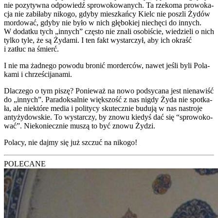
nie pozy­tyw­na odpo­wiedź spro­wo­ko­wa­nych. Ta rze­ko­ma pro­wo­ka­
cja nie zabi­ła­by niko­go, gdy­by miesz­kań­cy Kielc nie poszli Żydów
mor­do­wać, gdy­by nie było w nich głę­bo­kiej nie­chę­ci do innych.
W dodat­ku tych „innych” czę­sto nie zna­li oso­bi­ście, wie­dzie­li o nich
tyl­ko tyle, że są Żyda­mi. I ten fakt wystar­czył, aby ich okraść
i zatłuc na śmierć.
I nie ma żad­ne­go powo­du bro­nić mor­der­ców, nawet jeśli byli Pola­
ka­mi i chrze­ści­ja­na­mi.
Dla­cze­go o tym piszę? Ponie­waż na nowo pod­sy­ca­na jest nie­na­wiść
do „innych”. Para­dok­sal­nie więk­szość z nas nigdy Żyda nie spo­tka­
ła, ale nie­któ­re media i poli­ty­cy sku­tecz­nie budu­ją w nas nastro­je
anty­ży­dow­skie. To wystar­czy, by zno­wu kie­dyś dać się “spro­wo­ko­
wać”. Nie­ko­niecz­nie muszą to być zno­wu Żydzi.
Pola­cy, nie daj­my się już szczuć na niko­go!
POLECANE