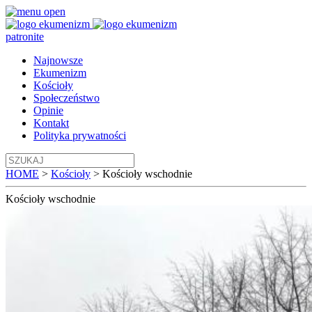
patronite
Najnowsze
Ekumenizm
Kościoły
Społeczeństwo
Opinie
Kontakt
Polityka prywatności
HOME
>
Kościoły
>
Kościoły wschodnie
Kościoły
wschodnie