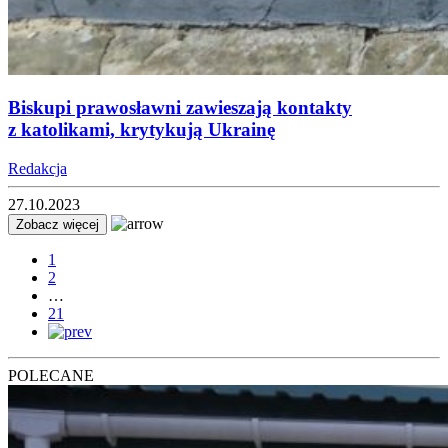
Biskupi prawosławni zawieszają kontakty
z katolikami, krytykują Ukrainę
Redakcja
27.10.2023
Zobacz więcej
1
2
…
21
POLECANE