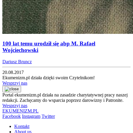
100 lat temu urodził się abp M. Rafael
Wojciechowski
Dariusz Bruncz
20.08.2017
Ekumenizm.pl działa dzięki swoim Czytelnikom!
Wesprzyj nas
Portal ekumenizm.pl działa na zasadzie charytatywnej pracy naszej
redakcji. Zachęcamy do wsparcia poprzez darowizny i Patronite.
Wesprzyj nas
EKUMENIZM.PL
Facebook
Instagram
Twitter
Kontakt
About us