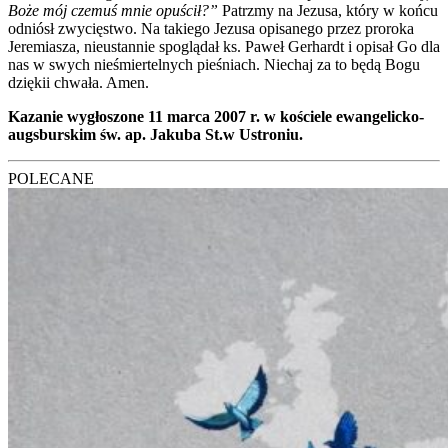
Boże mój cze­muś mnie opu­ścił?”
Patrz­my na Jezu­sa, któ­ry w koń­cu
odniósł zwy­cię­stwo. Na takie­go Jezu­sa opi­sa­ne­go przez pro­ro­ka
Jere­mia­sza, nie­ustan­nie spo­glą­dał ks. Paweł Ger­hardt i opi­sał Go dla
nas w swych nie­śmier­tel­nych pie­śniach. Nie­chaj za to będą Bogu
dzię­kii chwa­ła. Amen.
Kaza­nie wygło­szo­ne 11 mar­ca 2007 r. w koście­le ewan­ge­lic­ko-
augs­bur­skim św. ap. Jaku­ba St.w Ustro­niu.
POLECANE