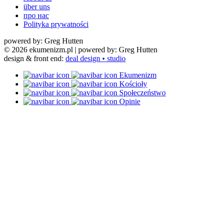
über uns
про нас
Polityka prywatności
powered by: Greg Hutten
© 2026 ekumenizm.pl
| powered by: Greg Hutten
design & front end:
deal design • studio
Ekumenizm
Kościoły
Społeczeństwo
Opinie