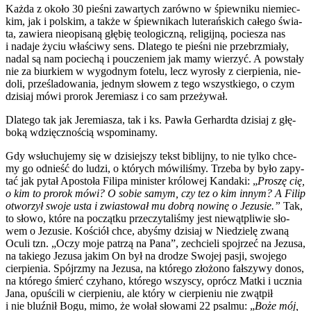
Każ­da z oko­ło 30 pie­śni zawar­tych zarów­no w śpiew­ni­ku nie­miec­
kim, jak i pol­skim, a tak­że w śpiew­ni­kach lute­rań­skich całe­go świa­
ta, zawie­ra nie­opi­sa­ną głę­bię teo­lo­gicz­ną, reli­gij­ną, pocie­sza nas
i nada­je życiu wła­ści­wy sens. Dla­te­go te pie­śni nie prze­brzmia­ły,
nadal są nam pocie­chą i poucze­niem jak mamy wie­rzyć. A powsta­ły
nie za biur­kiem w wygod­nym fote­lu, lecz wyro­sły z cier­pie­nia, nie­
do­li, prze­śla­do­wa­nia, jed­nym sło­wem z tego wszyst­kie­go, o czym
dzi­siaj mówi pro­rok Jere­miasz i co sam prze­ży­wał.
Dla­te­go tak jak Jere­mia­sza, tak i ks. Paw­ła Ger­hard­ta dzi­siaj z głę­
bo­ką wdzięcz­no­ścią wspo­mi­na­my.
Gdy wsłu­chu­je­my się w dzi­siej­szy tekst biblij­ny, to nie tyl­ko chce­
my go odnieść do ludzi, o któ­rych mówi­li­śmy. Trze­ba by było zapy­
tać jak pytał Apo­sto­ła Fili­pa mini­ster kró­lo­wej Kan­da­ki: „
Pro­szę cię,
o kim to pro­rok mówi? O sobie samym, czy tez o kim innym? A Filip
otwo­rzył swo­je usta i zwia­sto­wał mu dobrą nowi­nę o Jezu­sie.”
Tak,
to sło­wo, któ­re na począt­ku prze­czy­ta­li­śmy jest nie­wąt­pli­wie sło­
wem o Jezu­sie. Kościół chce, aby­śmy dzi­siaj w Nie­dzie­lę zwa­ną
Ocu­li tzn. „Oczy moje patrzą na Pana”, zechcie­li spoj­rzeć na Jezu­sa,
na takie­go Jezu­sa jakim On był na dro­dze Swo­jej pasji, swo­je­go
cier­pie­nia. Spójrz­my na Jezu­sa, na któ­re­go zło­żo­no fał­szy­wy donos,
na któ­re­go śmierć czy­ha­no, któ­re­go wszy­scy, oprócz Mat­ki i ucznia
Jana, opu­ści­li w cier­pie­niu, ale któ­ry w cier­pie­niu nie zwąt­pił
i nie bluź­nił Bogu, mimo, że wołał sło­wa­mi 22 psal­mu: „
Boże mój,