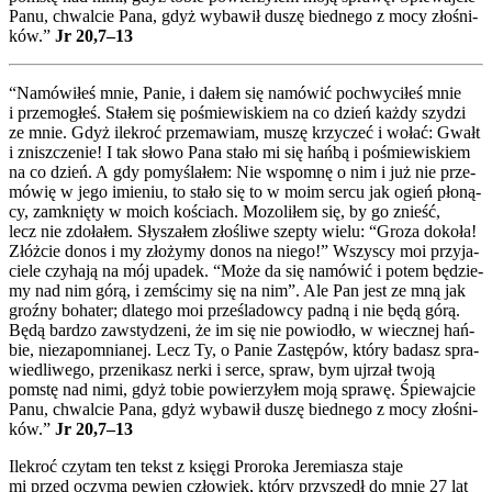
Panu, chwal­cie Pana, gdyż wyba­wił duszę bied­ne­go z mocy zło­śni­
ków.”
Jr 20,7–13
“Namó­wi­łeś mnie, Panie, i dałem się namó­wić pochwy­ci­łeś mnie
i prze­mo­głeś. Sta­łem się pośmie­wi­skiem na co dzień każ­dy szy­dzi
ze mnie. Gdyż ile­kroć prze­ma­wiam, muszę krzy­czeć i wołać: Gwałt
i znisz­cze­nie! I tak sło­wo Pana sta­ło mi się hań­bą i pośmie­wi­skiem
na co dzień. A gdy pomy­śla­łem: Nie wspo­mnę o nim i już nie prze­
mó­wię w jego imie­niu, to sta­ło się to w moim ser­cu jak ogień pło­ną­
cy, zamknię­ty w moich kościach. Mozo­li­łem się, by go znieść,
lecz nie zdo­ła­łem. Sły­sza­łem zło­śli­we szep­ty wie­lu: “Gro­za doko­ła!
Złóż­cie donos i my zło­ży­my donos na nie­go!” Wszy­scy moi przy­ja­
cie­le czy­ha­ją na mój upa­dek. “Może da się namó­wić i potem będzie­
my nad nim górą, i zemści­my się na nim”. Ale Pan jest ze mną jak
groź­ny boha­ter; dla­te­go moi prze­śla­dow­cy pad­ną i nie będą górą.
Będą bar­dzo zawsty­dze­ni, że im się nie powio­dło, w wiecz­nej hań­
bie, nie­za­po­mnia­nej. Lecz Ty, o Panie Zastę­pów, któ­ry badasz spra­
wie­dli­we­go, prze­ni­kasz ner­ki i ser­ce, spraw, bym ujrzał two­ją
pomstę nad nimi, gdyż tobie powie­rzy­łem moją spra­wę. Śpie­waj­cie
Panu, chwal­cie Pana, gdyż wyba­wił duszę bied­ne­go z mocy zło­śni­
ków.”
Jr 20,7–13
Ile­kroć czy­tam ten tekst z księ­gi Pro­ro­ka Jere­mia­sza sta­je
mi przed oczy­ma pewien czło­wiek, któ­ry przy­szedł do mnie 27 lat