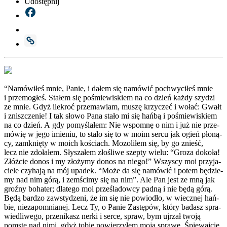
Udostępnij
“Namó­wi­łeś mnie, Panie, i dałem się namó­wić pochwy­ci­łeś mnie
i prze­mo­głeś. Sta­łem się pośmie­wi­skiem na co dzień każ­dy szy­dzi
ze mnie. Gdyż ile­kroć prze­ma­wiam, muszę krzy­czeć i wołać: Gwałt
i znisz­cze­nie! I tak sło­wo Pana sta­ło mi się hań­bą i pośmie­wi­skiem
na co dzień. A gdy pomy­śla­łem: Nie wspo­mnę o nim i już nie prze­
mó­wię w jego imie­niu, to sta­ło się to w moim ser­cu jak ogień pło­ną­
cy, zamknię­ty w moich kościach. Mozo­li­łem się, by go znieść,
lecz nie zdo­ła­łem. Sły­sza­łem zło­śli­we szep­ty wie­lu: “Gro­za doko­ła!
Złóż­cie donos i my zło­ży­my donos na nie­go!” Wszy­scy moi przy­ja­
cie­le czy­ha­ją na mój upa­dek. “Może da się namó­wić i potem będzie­
my nad nim górą, i zemści­my się na nim”. Ale Pan jest ze mną jak
groź­ny boha­ter; dla­te­go moi prze­śla­dow­cy pad­ną i nie będą górą.
Będą bar­dzo zawsty­dze­ni, że im się nie powio­dło, w wiecz­nej hań­
bie, nie­za­po­mnia­nej. Lecz Ty, o Panie Zastę­pów, któ­ry badasz spra­
wie­dli­we­go, prze­ni­kasz ner­ki i ser­ce, spraw, bym ujrzał two­ją
pomstę nad nimi, gdyż tobie powie­rzy­łem moją spra­wę. Śpie­waj­cie