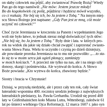
on sła­by czło­wiek ma pójść, aby zwia­sto­wać Praw­dę Bożą? Wte­dy
Pan go do tego namó­wił: „
Nie mów: Jestem jesz­cze mło­dy!
Bo do kogo­kol­wiek cię poślę, pój­dziesz i będziesz mówił wszyst­ko,
co ci roz­ka­żę. Nie bój się ich, bo Ja jestem z Tobą.”
Na innym miej­
scu Sło­wa Boże­go jest napi­sa­ne: „
Gdy Pan jest ze mną, cóż może
uczy­nić mi czło­wiek?”
Choć życie Jere­mia­sza w kro­cze­niu za Panem i wypeł­nia­niem Jego
woli nie było łatwe, to jed­nak nie­raz mógł doświad­czyć tych słów:
„
Nie bój się, bo Ja jestem z Tobą.”
Były dnie i lata. w któ­rych pro­
rok na widok zła jakie się dzia­ło chciał zwąt­pić i zaprze­stać zwia­sto­
wa­nia Sło­wa Pana. Wie­lu to uczy­ni­ło i czy­nią po dzień dzi­siej­szy,
ale powo­ła­nie pro­ro­ka Jere­mia­sza na to mu nie pozwo­li­ło: „…
to sta­
ło się to w moim ser­cu jak ogień pło­ną­cy, zamknię­ty
w moich kościach.”
A prze­cież nie tyl­ko na nas, ale i na nie­go szły
dono­sy, skar­gi i pośmie­wi­ska. Ale wytrwał do koń­ca. A Sło­wo
Boże powia­da: „Kto wytrwa do koń­ca, zba­wio­ny będzie.”
Sio­stry i bra­cia w Chry­stu­sie!
Dzi­siaj, w przy­szłą nie­dzie­lę, ale i przez cały ten rok, cały świat
lute­rań­ski wspo­mi­na 400. rocz­ni­cę uro­dzin jed­ne­go z naj­więk­szych
lute­rań­skich pie­śnia­rzy, ks. Paw­ła Ger­hard­ta. Uro­dził się przed 400
laty w Gräfen­ha­ini­chen koło Mia­sta Lutra, Wit­ten­ber­gi, zale­d­wie 61
lat po śmier­ci wiel­kie­go Ojca Refor­ma­cji, 12 mar­ca 1607 r. jako syn