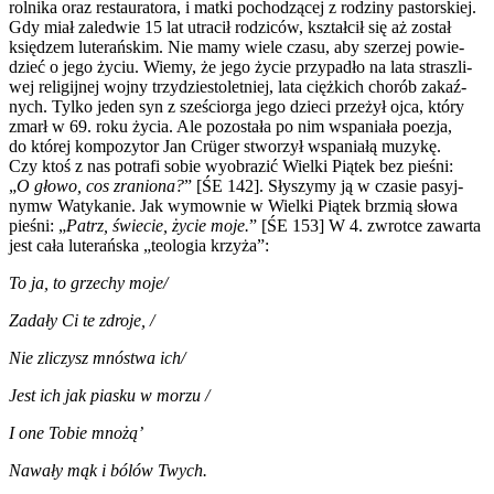
rol­ni­ka oraz restau­ra­to­ra, i mat­ki pocho­dzą­cej z rodzi­ny pastor­skiej.
Gdy miał zale­d­wie 15 lat utra­cił rodzi­ców, kształ­cił się aż został
księ­dzem lute­rań­skim. Nie mamy wie­le cza­su, aby sze­rzej powie­
dzieć o jego życiu. Wie­my, że jego życie przy­pa­dło na lata strasz­li­
wej reli­gij­nej woj­ny trzy­dzie­sto­let­niej, lata cięż­kich cho­rób zakaź­
nych. Tyl­ko jeden syn z sze­ścior­ga jego dzie­ci prze­żył ojca, któ­ry
zmarł w 69. roku życia. Ale pozo­sta­ła po nim wspa­nia­ła poezja,
do któ­rej kom­po­zy­tor Jan Crüger stwo­rzył wspa­nia­łą muzy­kę.
Czy ktoś z nas potra­fi sobie wyobra­zić Wiel­ki Pią­tek bez pie­śni:
„
O gło­wo, cos zra­nio­na?
” [ŚE 142]. Sły­szy­my ją w cza­sie pasyj­
nymw Waty­ka­nie. Jak wymow­nie w Wiel­ki Pią­tek brzmią sło­wa
pie­śni: „
Patrz, świe­cie, życie moje.
” [ŚE 153] W 4. zwrot­ce zawar­ta
jest cała lute­rań­ska „teo­lo­gia krzy­ża”:
To ja, to grze­chy moje/
Zada­ły Ci te zdro­je, /
Nie zli­czysz mnó­stwa ich/
Jest ich jak pia­sku w morzu /
I one Tobie mno­żą’
Nawa­ły mąk i bólów Twych.