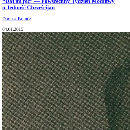
“Daj mi pić” — Powszechny Tydzień Modlitwy
o Jedność Chrześcijan
Dariusz Bruncz
04.01.2015