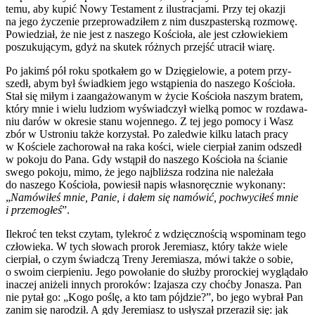
temu, aby kupić Nowy Testa­ment z ilu­stra­cja­mi. Przy tej oka­zji
na jego życze­nie prze­pro­wa­dzi­łem z nim dusz­pa­ster­ską roz­mo­wę.
Powie­dział, że nie jest z nasze­go Kościo­ła, ale jest czło­wie­kiem
poszu­ku­ją­cym, gdyż na sku­tek róż­nych przejść utra­cił wia­rę.
Po jakimś pół roku spo­tka­łem go w Dzię­gie­lo­wie, a potem przy­
szedł, abym był świad­kiem jego wstą­pie­nia do nasze­go Kościo­ła.
Stał się miłym i zaan­ga­żo­wa­nym w życie Kościo­ła naszym bra­tem,
któ­ry mnie i wie­lu ludziom wyświad­czył wiel­ką pomoc w roz­da­wa­
niu darów w okre­sie sta­nu wojen­ne­go. Z tej jego pomo­cy i Wasz
zbór w Ustro­niu tak­że korzy­stał. Po zale­d­wie kil­ku latach pra­cy
w Koście­le zacho­ro­wał na raka kości, wie­le cier­piał zanim odszedł
w poko­ju do Pana. Gdy wstą­pił do nasze­go Kościo­ła na ścia­nie
swe­go poko­ju, mimo, że jego naj­bliż­sza rodzi­na nie nale­ża­ła
do nasze­go Kościo­ła, powie­sił napis wła­sno­ręcz­nie wyko­na­ny:
„
Namó­wi­łeś mnie, Panie, i dałem się namó­wić, pochwy­ci­łeś mnie
i prze­mo­głeś
”.
Ile­kroć ten tekst czy­tam, tyle­kroć z wdzięcz­no­ścią wspo­mi­nam tego
czło­wie­ka. W tych sło­wach pro­rok Jere­miasz, któ­ry tak­że wie­le
cier­piał, o czym świad­czą Tre­ny Jere­mia­sza, mówi tak­że o sobie,
o swo­im cier­pie­niu. Jego powo­ła­nie do służ­by pro­roc­kiej wyglą­da­ło
ina­czej ani­że­li innych pro­ro­ków: Iza­ja­sza czy choć­by Jona­sza. Pan
nie pytał go: „Kogo poślę, a kto tam pój­dzie?”, bo jego wybrał Pan
zanim się naro­dził. A gdy Jere­miasz to usły­szał prze­ra­ził się: jak