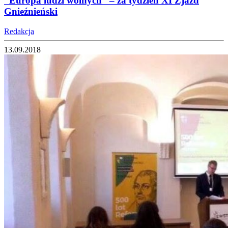
“Europa ludzi wolnych” – za tydzień XI Zjazd
Gnieźnieński
Redakcja
13.09.2018