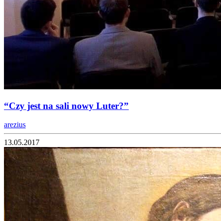
“Czy jest na sali nowy Luter?”
arezius
13.05.2017