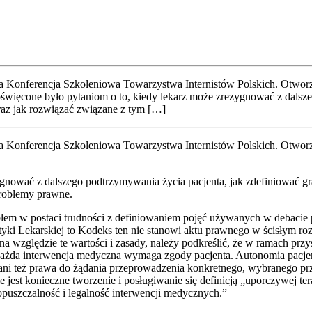
Kon­fe­ren­cja Szko­le­nio­wa Towa­rzy­stwa Inter­ni­stów Pol­skich. Otwo­r
­co­ne było pyta­niom o to, kie­dy lekarz może zre­zy­gno­wać z dal­sze­go 
oraz jak roz­wią­zać zwią­za­ne z tym […]
Kon­fe­ren­cja Szko­le­nio­wa Towa­rzy­stwa Inter­ni­stów Pol­skich. Otwo­r
­wać z dal­sze­go pod­trzy­my­wa­nia życia pacjen­ta, jak zde­fi­nio­wać gra
ro­ble­my praw­ne.
m w posta­ci trud­no­ści z defi­nio­wa­niem pojęć uży­wa­nych w deba­cie pu
­ki Lekar­skiej to Kodeks ten nie sta­no­wi aktu praw­ne­go w ści­słym roz
 na wzglę­dzie te war­to­ści i zasa­dy, nale­ży pod­kre­ślić, że w ramach przy
każ­da inter­wen­cja medycz­na wyma­ga zgo­dy pacjen­ta. Auto­no­mia pacjen­t
 ani też pra­wa do żąda­nia prze­pro­wa­dze­nia kon­kret­ne­go, wybra­ne­go prze
ie jest koniecz­ne two­rze­nie i posłu­gi­wa­nie się defi­ni­cją „upo­rczy­wej
opusz­czal­ność i legal­ność inter­wen­cji medycz­nych.”