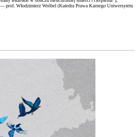
 lekar­skie w obli­czu nie­uchron­nej śmier­ci i cier­pie­nia”),
— prof. Wło­dzi­mierz Wró­bel (Kate­dra Pra­wa Kar­ne­go Uni­wer­sy­te­tu