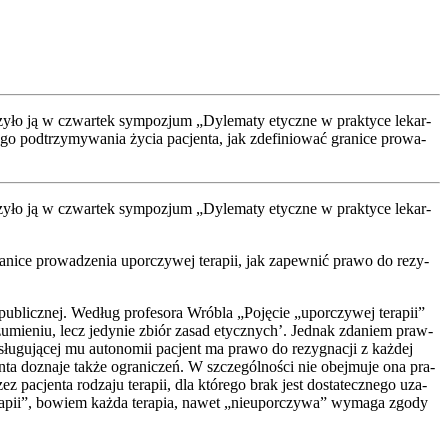
zy­ło ją w czwar­tek sym­po­zjum „Dyle­ma­ty etycz­ne w prak­ty­ce lekar­
pod­trzy­my­wa­nia życia pacjen­ta, jak zde­fi­nio­wać gra­ni­ce pro­wa­
zy­ło ją w czwar­tek sym­po­zjum „Dyle­ma­ty etycz­ne w prak­ty­ce lekar­
­ni­ce pro­wa­dze­nia upo­rczy­wej tera­pii, jak zapew­nić pra­wo do rezy­
blicz­nej. Według pro­fe­so­ra Wró­bla „Poję­cie „upo­rczy­wej tera­pii”
u­mie­niu, lecz jedy­nie zbiór zasad etycz­nych’. Jed­nak zda­niem praw­
­słu­gu­ją­cej mu auto­no­mii pacjent ma pra­wo do rezy­gna­cji z każ­dej
a dozna­je tak­że ogra­ni­czeń. W szcze­gól­no­ści nie obej­mu­je ona pra­
z pacjen­ta rodza­ju tera­pii, dla któ­re­go brak jest dosta­tecz­ne­go uza­
 tera­pii”, bowiem każ­da tera­pia, nawet „nie­upor­czy­wa” wyma­ga zgo­dy