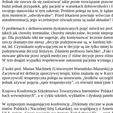
Jed­nak nie zawsze da się zasto­so­wać takie pro­ste roz­wią­za­nie praw­n
budzi jed­nak przy­pa­dek, gdy pacjent w warun­kach dobro­wol­no­ści i świ
swo­je­go sta­no­wi­ska w tym zakre­sie. Pro­blem pole­ga na tym, iż żąda­n
dym momen­cie „odwo­ły­wal­ne”. Przed leka­rzem powsta­je wów­czas dyle
auto­de­ter­mi­na­cji, jego wcze­śniej­sze oświad­cze­nia są nadal aktu­al­ne
O pro­ble­mach z defi­nio­wa­niem dys­ku­to­wa­nych pojęć mówił też prof
takich jak cho­ro­by ter­mi­nal­ne, cho­ro­by nie­ule­czal­ne, lecze­nie nie­p
go. Dla przy­kła­du nikt nie suge­ru­je, aby kon­ty­nu­ować lecze­nie darem­
rze­czy dra­ma­tycz­ne nie­raz „decy­zje podej­mo­wa­ne są, w bar­dziej lub 
mi, itd. Czyn­ni­ka­mi wpły­wa­ją­cy­mi na te decy­zje są nie tyl­ko mniej lu
podej­mo­wa­nia decy­zji lżej­szym. Zda­niem pro­fe­so­ra Jaesch­ke: „Fakt
mo­wa­ne głów­nie przez zespół medycz­ny (! róż­ne decy­zje przez róż­ne
W tym dru­gim wypad­ku respek­to­wa­nie auto­no­mii pacjen­ta wyma­ga jed­
Z kolei prof. Marian Machi­nek (Uni­wer­sy­tet War­miń­sko-Mazur­ski) przed­
Zacy­to­wał też defi­ni­cję upo­rczy­wej tera­pii, któ­ra zna­la­zła się w
upo­rczy­wość tera­peu­tycz­na pole­ga na sto­so­wa­niu „środ­ków szcze­gól­
jed­nak uży­wać poję­cia „upór tera­peu­tycz­ny”, co rów­nież intu­icyj­nie l
Kra­jo­wa Kon­fe­ren­cja Szko­le­nio­wa Towa­rzy­stwa Inter­ni­stów Pol­s
bach wewnętrz­nych”, a w cyklu szko­leń, wykła­dów i dys­ku­sji pane­lo­w
W sym­po­zjum inau­gu­ru­ją­cym kon­fe­ren­cję „Dyle­ma­ty etycz­ne w prak
ni­stów Pol­skich i Naczel­nej Izby Lekar­skiej, we współ­pra­cy z Ame­ri­can