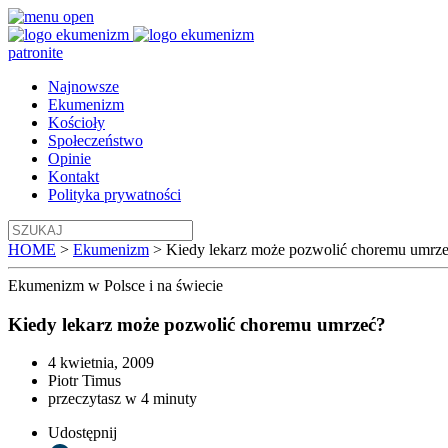
patronite
Najnowsze
Ekumenizm
Kościoły
Społeczeństwo
Opinie
Kontakt
Polityka prywatności
HOME
>
Ekumenizm
>
Kiedy lekarz może pozwolić choremu umrz
Ekumenizm
w Polsce i na świecie
Kiedy lekarz może pozwolić choremu umrzeć?
4 kwietnia, 2009
Piotr Timus
przeczytasz w 4 minuty
Udostępnij