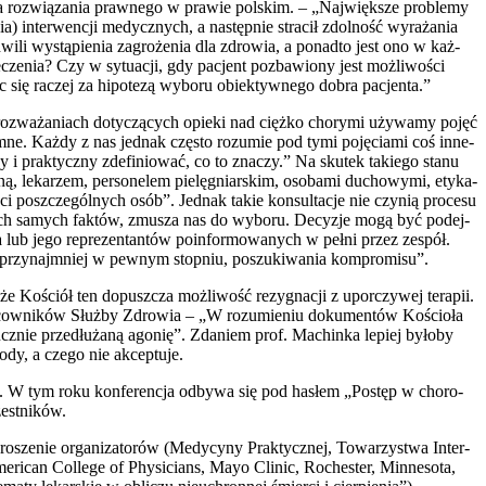
 roz­wią­za­nia praw­ne­go w pra­wie pol­skim. – „Naj­więk­sze pro­ble­my
) inter­wen­cji medycz­nych, a następ­nie stra­cił zdol­ność wyra­ża­nia
wi­li wystą­pie­nia zagro­że­nia dla zdro­wia, a ponad­to jest ono w każ­
e­nia? Czy w sytu­acji, gdy pacjent pozba­wio­ny jest moż­li­wo­ści
jąc się raczej za hipo­te­zą wybo­ru obiek­tyw­ne­go dobra pacjen­ta.”
z­wa­ża­niach doty­czą­cych opie­ki nad cięż­ko cho­ry­mi uży­wa­my pojęć
darem­ne. Każ­dy z nas jed­nak czę­sto rozu­mie pod tymi poję­cia­mi coś inne­
 i prak­tycz­ny zde­fi­nio­wać, co to zna­czy.” Na sku­tek takie­go sta­nu
ą, leka­rzem, per­so­ne­lem pie­lę­gniar­skim, oso­ba­mi ducho­wy­mi, ety­ka­
ści poszcze­gól­nych osób”. Jed­nak takie kon­sul­ta­cje nie czy­nią pro­ce­su
­czu tych samych fak­tów, zmu­sza nas do wybo­ru. Decy­zje mogą być podej­
lub jego repre­zen­tan­tów poin­for­mo­wa­nych w peł­ni przez zespół.
 przy­naj­mniej w pew­nym stop­niu, poszu­ki­wa­nia kom­pro­mi­su”.
 że Kościół ten dopusz­cza moż­li­wość rezy­gna­cji z upo­rczy­wej tera­pii.
 Pra­cow­ni­ków Służ­by Zdro­wia – „W rozu­mie­niu doku­men­tów Kościo­ła
tucz­nie prze­dłu­ża­ną ago­nię”. Zda­niem prof. Machin­ka lepiej było­by
­dy, a cze­go nie akcep­tu­je.
stów. W tym roku kon­fe­ren­cja odby­wa się pod hasłem „Postęp w cho­ro­
est­ni­ków.
­sze­nie orga­ni­za­to­rów (Medy­cy­ny Prak­tycz­nej, Towa­rzy­stwa Inter­
­ri­can Col­le­ge of Phy­si­cians, Mayo Cli­nic, Roche­ster, Min­ne­so­ta,