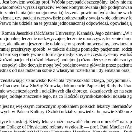
e. Jest bowiem według prof. Wró­bla przy­pa­dek szcze­gól­ny, któ­ry nie ma
a­do­mo­ści wyra­ził sprze­ciw wobec kon­ty­nu­owa­nia (lub podej­mo­wa­nia
ie zanie­cha­nia (nie­podej­mo­wa­nia) lecze­nia powin­no być aktu­al­ne w ch
­mat, czy pacjent rze­czy­wi­ście pod­trzy­mał­by swo­ja wolę odmo­wy lecz
? Pra­wo nie udzie­la na te pyta­nia jed­no­znacz­nej odpo­wie­dzi, opo­wia­da­
. Roman Jaesch­ke (McMa­ster Uni­ver­si­ty, Kana­da). Jego zda­niem: „W ro
ro­por­cjo­nal­ne, lecze­nie nad­zwy­czaj­ne, lecze­nie upo­rczy­we, lecze­nie 
ne, ale niko­mu jesz­cze nie uda­ło się w spo­sób uni­wer­sal­ny, powta­rzal­ny
mniej przej­rzy­sty spo­sób, w trak­cie dia­lo­gu pomię­dzy pacjen­tem, rodzi­n
b bar­dziej obiek­tyw­ne infor­ma­cje medycz­ne, ale czę­sto sys­te­my war­to­
 iż róż­ni pacjen­ci (i róż­ni leka­rze) podej­mu­ją róż­ne decy­zje w obli
 zespo­ły) albo decy­zje mogą być podej­mo­wa­ne głów­nie przez pacjen­ta 
nak od nas radze­nia sobie z wła­sny­mi roz­ter­ka­mi i dyle­ma­ta­mi oraz,
sta­wia­jąc sta­no­wi­sko Kościo­ła rzym­sko­ka­to­lic­kie­go, przy­po­mniał,
 Kar­cie Pra­cow­ni­ków Służ­by Zdro­wia, doku­men­cie Papie­skiej Rady ds.
nie wycień­cza­ją­cych i uciąż­li­wych dla cho­re­go, ska­zu­ją­cych go na sz
epiej odda­je zna­cze­nie tego, na co Kościół rzym­sko­ka­to­lic­ki udzie­la zgo
kich jest naj­więk­szym corocz­nym spo­tka­niem pol­skich leka­rzy inter­ni­
ych w Pała­cu Kul­tu­ry i Sztu­ki udział zapo­wie­dzia­ło pra­wie 3500 ucz
­ty­ce lekar­skiej. Kie­dy lekarz może pozwo­lić cho­re­mu umrzeć?” na zapro
 Col­le­ge of Phy­si­cians) refe­ra­ty wygło­si­li: — prof. Paul Muel­ler (Ame