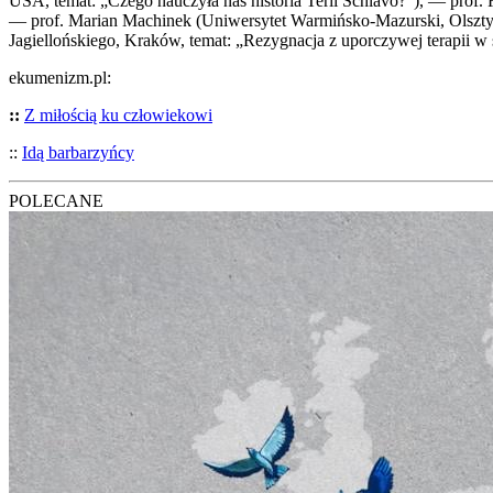
USA, temat: „Cze­go nauczy­ła nas histo­ria Terii Schia­vo?”), — prof. Ro
— prof. Marian Machi­nek (Uni­wer­sy­tet War­miń­sko-Mazur­ski, Olsz­tyn,
Jagiel­loń­skie­go, Kra­ków, temat: „Rezy­gna­cja z upo­rczy­wej tera­pii w 
ekumenizm.pl:
::
Z miło­ścią ku czło­wie­ko­wi
::
Idą bar­ba­rzyń­cy
POLECANE