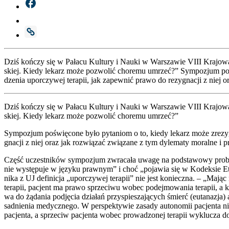
Dziś koń­czy się w Pała­cu Kul­tu­ry i Nauki w War­sza­wie VIII Kra­jo­wa 
skiej. Kie­dy lekarz może pozwo­lić cho­re­mu umrzeć?” Sym­po­zjum poświę
dze­nia upo­rczy­wej tera­pii, jak zapew­nić pra­wo do rezy­gna­cji z niej 
Dziś koń­czy się w Pała­cu Kul­tu­ry i Nauki w War­sza­wie VIII Kra­jo­wa 
skiej. Kie­dy lekarz może pozwo­lić cho­re­mu umrzeć?”
Sym­po­zjum poświę­co­ne było pyta­niom o to, kie­dy lekarz może zre­zy­gno
gna­cji z niej oraz jak roz­wią­zać zwią­za­ne z tym dyle­ma­ty moral­ne i p
Część uczest­ni­ków sym­po­zjum zwra­ca­ła uwa­gę na pod­sta­wo­wy pro­ble
nie wystę­pu­je w języ­ku praw­nym” i choć „poja­wia się w Kodek­sie Ety
ni­ka z UJ defi­ni­cja „upo­rczy­wej tera­pii” nie jest koniecz­na. – „Mając
tera­pii, pacjent ma pra­wo sprze­ci­wu wobec podej­mo­wa­nia tera­pii, a 
wa do żąda­nia pod­ję­cia dzia­łań przy­spie­sza­ją­cych śmierć (euta­na­zja)
sad­nie­nia medycz­ne­go. W per­spek­ty­wie zasa­dy auto­no­mii pacjen­ta n
pacjen­ta, a sprze­ciw pacjen­ta wobec pro­wa­dzo­nej tera­pii wyklu­cza d