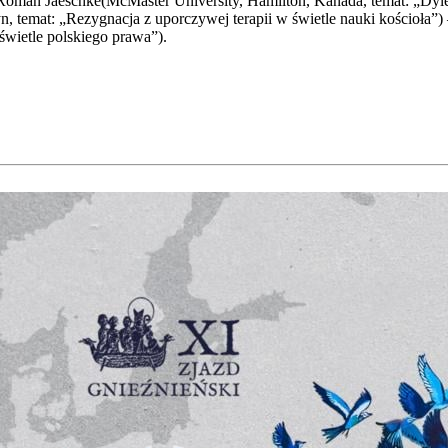
man Jaeschke(McMaster Uni­ver­si­ty, Hamil­ton, Kana­da, temat: „Dyle­ma­ty
 temat: „Rezy­gna­cja z upo­rczy­wej tera­pii w świe­tle nauki kościo­ła”) 
świe­tle pol­skie­go pra­wa”).