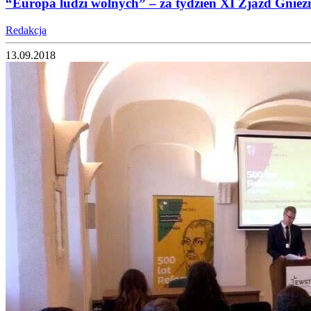
“Europa ludzi wolnych” – za tydzień XI Zjazd Gnieź
Redakcja
13.09.2018