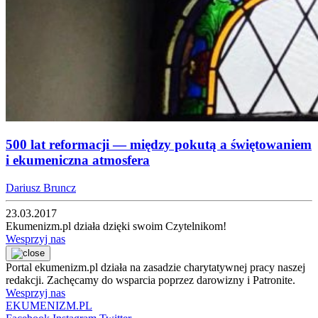
500 lat reformacji — między pokutą a świętowaniem
i ekumeniczna atmosfera
Dariusz Bruncz
23.03.2017
Ekumenizm.pl działa dzięki swoim Czytelnikom!
Wesprzyj nas
Portal ekumenizm.pl działa na zasadzie charytatywnej pracy naszej
redakcji. Zachęcamy do wsparcia poprzez darowizny i Patronite.
Wesprzyj nas
EKUMENIZM.PL