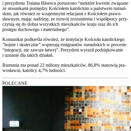
i pre­zy­den­ta Tra­ia­na Băse­scu poru­szo­no “nie­któ­re kwe­stie zwią­za­ne
ze sto­sun­ka­mi pomię­dzy Kościo­łem kato­lic­kim a pań­stwem rumuń­
skim, jak rów­nież ze wza­jem­ny­mi rela­cja­mi z Kościo­łem pra­wo­
sław­nym, mając nadzie­ję, że roz­wój zro­zu­mie­nia i współ­pra­cy przy­
czy­nią się do dobra wszyst­kich miesz­kań­ców kra­ju oraz do ich
postę­pu ducho­we­go i mate­rial­ne­go”.
Komu­ni­kat pod­kre­śla rów­nież, że insty­tu­cje Kościo­ła kato­lic­kie­go
“hoj­nie i sku­tecz­nie” wspie­ra­ją emi­gran­tów rumuń­skich w pro­ce­sie
“inte­gra­cji, nie zawsze łatwej”. Pre­zy­dent wyra­ził podzię­ko­wa­nie
i uzna­nie dla takich dzia­łań.
Rumu­nia ma ponad 22 milio­ny miesz­kań­ców, 86,8% sta­no­wią pra­
wo­sław­ni, kato­li­cy 4,7% lud­no­ści.
POLECANE