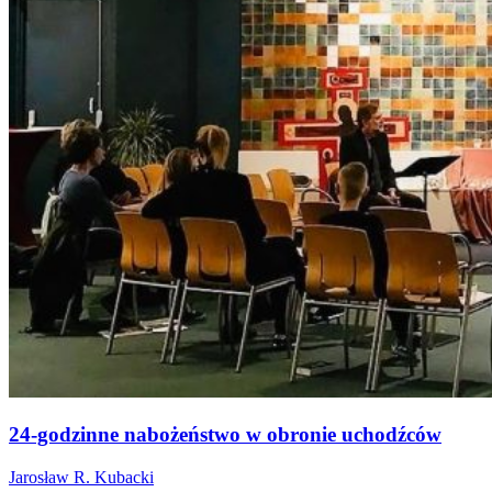
24-godzinne nabożeństwo w obronie uchodźców
Jarosław R. Kubacki