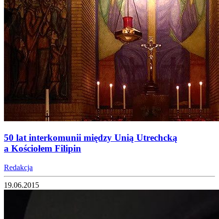
50 lat interkomunii między Unią Utrechcką
a Kościołem Filipin
Redakcja
19.06.2015