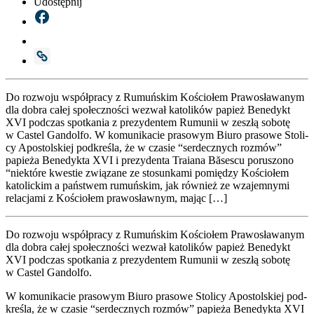
Udostępnij
Do roz­wo­ju współ­pra­cy z Rumuń­skim Kościo­łem Pra­wo­sła­wa­nym
dla dobra całej spo­łecz­no­ści wezwał kato­li­ków papież Bene­dykt
XVI pod­czas spo­tka­nia z pre­zy­den­tem Rumu­nii w zeszłą sobo­tę
w Castel Gan­dol­fo. W komu­ni­ka­cie pra­so­wym Biu­ro pra­so­we Sto­li­
cy Apo­stol­skiej pod­kre­śla, że w cza­sie “ser­decz­nych roz­mów”
papie­ża Bene­dyk­ta XVI i pre­zy­den­ta Tra­ia­na Băse­scu poru­szo­no
“nie­któ­re kwe­stie zwią­za­ne ze sto­sun­ka­mi pomię­dzy Kościo­łem
kato­lic­kim a pań­stwem rumuń­skim, jak rów­nież ze wza­jem­ny­mi
rela­cja­mi z Kościo­łem pra­wo­sław­nym, mając […]
Do roz­wo­ju współ­pra­cy z Rumuń­skim Kościo­łem Pra­wo­sła­wa­nym
dla dobra całej spo­łecz­no­ści wezwał kato­li­ków papież Bene­dykt
XVI pod­czas spo­tka­nia z pre­zy­den­tem Rumu­nii w zeszłą sobo­tę
w Castel Gan­dol­fo.
W komu­ni­ka­cie pra­so­wym Biu­ro pra­so­we Sto­li­cy Apo­stol­skiej pod­
kre­śla, że w cza­sie “ser­decz­nych roz­mów” papie­ża Bene­dyk­ta XVI