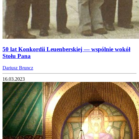
50 lat Konkordii Leuenberskiej — wspólnie wokół
Stołu Pana
Dariusz Bruncz
16.03.2023