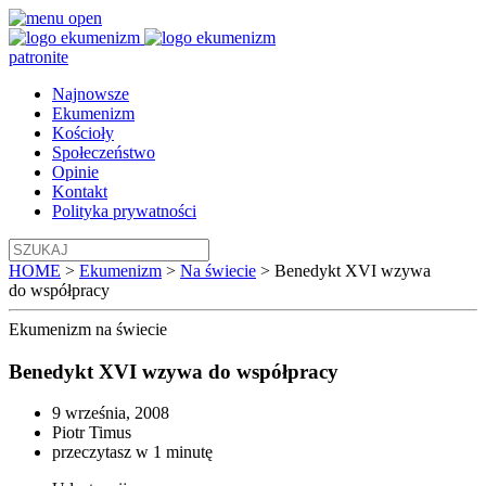
patronite
Najnowsze
Ekumenizm
Kościoły
Społeczeństwo
Opinie
Kontakt
Polityka prywatności
HOME
>
Ekumenizm
>
Na świecie
>
Benedykt XVI wzywa
do współpracy
Ekumenizm
na świecie
Benedykt XVI wzywa do współpracy
9 września, 2008
Piotr Timus
przeczytasz w 1 minutę