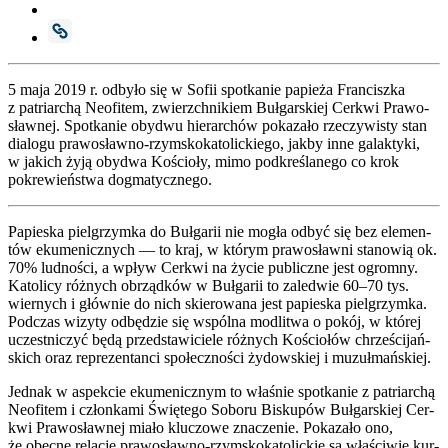
5 maja 2019 r. odby­ło się w Sofii spo­tka­nie papie­ża Fran­cisz­ka
z patriar­chą Neo­fi­tem, zwierzch­ni­kiem Buł­gar­skiej Cer­kwi Pra­wo­
sław­nej. Spo­tka­nie oby­dwu hie­rar­chów poka­za­ło rze­czy­wi­sty stan
dia­lo­gu pra­wo­sław­no-rzym­sko­ka­to­lic­kie­go, jak­by inne galak­ty­ki,
w jakich żyją oby­dwa Kościo­ły, mimo pod­kre­śla­ne­go co krok
pokre­wień­stwa dogma­tycz­ne­go.
Papie­ska piel­grzym­ka do Buł­ga­rii nie mogła odbyć się bez ele­men­
tów eku­me­nicz­nych — to kraj, w któ­rym pra­wo­sław­ni sta­no­wią ok.
70% lud­no­ści, a wpływ Cer­kwi na życie publicz­ne jest ogrom­ny.
Kato­li­cy róż­nych obrząd­ków w Buł­ga­rii to zale­d­wie 60–70 tys.
wier­nych i głów­nie do nich skie­ro­wa­na jest papie­ska piel­grzym­ka.
Pod­czas wizy­ty odbę­dzie się wspól­na modli­twa o pokój, w któ­rej
uczest­ni­czyć będą przed­sta­wi­cie­le róż­nych Kościo­łów chrze­ści­jań­
skich oraz repre­zen­tan­ci spo­łecz­no­ści żydow­skiej i muzuł­mań­skiej.
Jed­nak w aspek­cie eku­me­nicz­nym to wła­śnie spo­tka­nie z patriar­chą
Neo­fi­tem i człon­ka­mi Świę­te­go Sobo­ru Bisku­pów Buł­gar­skiej Cer­
kwi Pra­wo­sław­nej mia­ło klu­czo­we zna­cze­nie. Poka­za­ło ono,
że obec­ne rela­cje pra­wo­sław­no-rzym­sko­ka­to­lic­kie są wła­ści­wie kur­