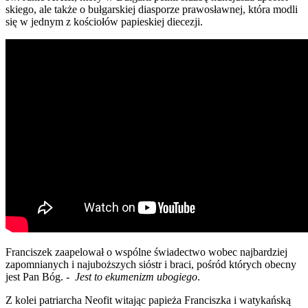
skie­go, ale tak­że o buł­gar­skiej dia­spo­rze pra­wo­sław­nej, któ­ra modli
się w jed­nym z kościo­łów papie­skiej die­ce­zji.
Fran­ci­szek zaape­lo­wał o wspól­ne świa­dec­two wobec naj­bar­dziej
zapo­mnia­nych i naj­uboż­szych sióstr i bra­ci, pośród któ­rych obec­ny
jest Pan Bóg. -
Jest to eku­me­nizm ubo­gie­go
.
Z kolei patriar­cha Neo­fit wita­jąc papie­ża Fran­cisz­ka i waty­kań­ską