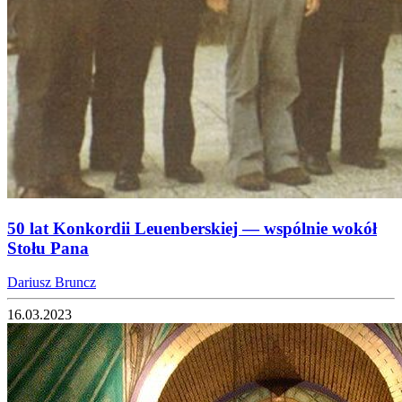
50 lat Konkordii Leuenberskiej — wspólnie wokół
Stołu Pana
Dariusz Bruncz
16.03.2023