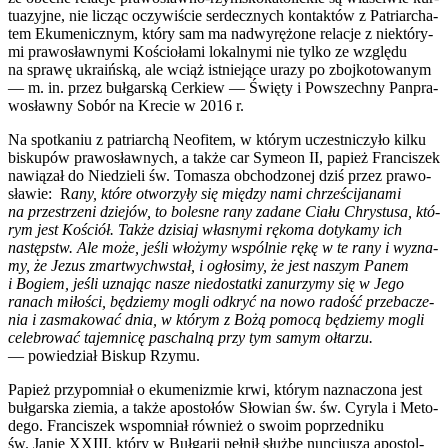
tu­azyj­ne, nie licząc oczy­wi­ście ser­decz­nych kon­tak­tów z Patriar­cha­
tem Eku­me­nicz­nym, któ­ry sam ma nad­wy­rę­żo­ne rela­cje z nie­któ­ry­
mi pra­wo­sław­ny­mi Kościo­ła­mi lokal­ny­mi nie tyl­ko ze wzglę­du
na spra­wę ukra­iń­ską, ale wciąż ist­nie­ją­ce ura­zy po zboj­ko­to­wa­nym
— m. in. przez buł­gar­ską Cer­kiew — Świę­ty i Powszech­ny Pan­pra­
wo­sław­ny Sobór na Kre­cie w 2016 r.
Na spo­tka­niu z patriar­chą Neo­fi­tem, w któ­rym uczest­ni­czy­ło kil­ku
bisku­pów pra­wo­sław­nych, a tak­że car Syme­on II, papież Fran­ci­szek
nawią­zał do Nie­dzie­li św. Toma­sza obcho­dzo­nej dziś przez pra­wo­
sła­wie:
R
any, któ­re otwo­rzy­ły się mię­dzy nami chrze­ści­ja­na­mi
na prze­strze­ni dzie­jów, to bole­sne rany zada­ne Cia­łu Chry­stu­sa, któ­
rym jest Kościół. Tak­że dzi­siaj wła­sny­mi ręko­ma doty­ka­my ich
następstw. Ale może, jeśli wło­ży­my wspól­nie rękę w te rany i wyzna­
my, że Jezus zmar­twych­wstał, i ogło­si­my, że jest naszym Panem
i Bogiem, jeśli uzna­jąc nasze nie­do­stat­ki zanu­rzy­my się w Jego
ranach miło­ści, będzie­my mogli odkryć na nowo radość prze­ba­cze­
nia i zasma­ko­wać dnia, w któ­rym z Bożą pomo­cą będzie­my mogli
cele­bro­wać tajem­ni­cę pas­chal­ną przy tym samym ołta­rzu.
— powie­dział Biskup Rzy­mu.
Papież przy­po­mniał o eku­me­ni­zmie krwi, któ­rym nazna­czo­na jest
buł­gar­ska zie­mia, a tak­że apo­sto­łów Sło­wian św. św. Cyry­la i Meto­
de­go. Fran­ci­szek wspo­mniał rów­nież o swo­im poprzed­ni­ku
św. Janie XXIII, któ­ry w Buł­ga­rii peł­nił służ­bę nun­cju­sza apo­stol­