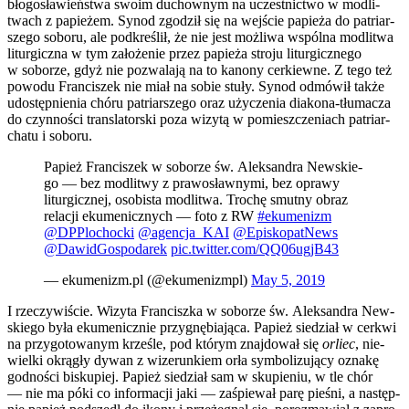
bło­go­sła­wień­stwa swo­im duchow­nym na uczest­nic­two w modli­
twach z papie­żem. Synod zgo­dził się na wej­ście papie­ża do patriar­
sze­go sobo­ru, ale pod­kre­ślił, że nie jest moż­li­wa wspól­na modli­twa
litur­gicz­na w tym zało­że­nie przez papie­ża stro­ju litur­gicz­ne­go
w sobo­rze, gdyż nie pozwa­la­ją na to kano­ny cer­kiew­ne. Z tego też
powo­du Fran­ci­szek nie miał na sobie stu­ły. Synod odmó­wił tak­że
udo­stęp­nie­nia chó­ru patriar­sze­go oraz uży­cze­nia dia­ko­na-tłu­ma­cza
do czyn­no­ści trans­la­tor­ski poza wizy­tą w pomiesz­cze­niach patriar­
cha­tu i sobo­ru.
Papież Fran­ci­szek w sobo­rze św. Alek­san­dra New­skie­
go — bez modli­twy z pra­wo­sław­ny­mi, bez opra­wy
litur­gicz­nej, oso­bi­sta modli­twa. Tro­chę smut­ny obraz
rela­cji eku­me­nicz­nych — foto z RW
#eku­me­nizm
@DPPlochocki
@agencja_KAI
@EpiskopatNews
@DawidGospodarek
pic.twitter.com/QQ06ugjB43
— ekumenizm.pl (@ekumenizmpl)
May 5, 2019
I rze­czy­wi­ście. Wizy­ta Fran­cisz­ka w sobo­rze św. Alek­san­dra New­
skie­go była eku­me­nicz­nie przy­gnę­bia­ją­ca. Papież sie­dział w cer­kwi
na przy­go­to­wa­nym krze­śle, pod któ­rym znaj­do­wał się
orliec
, nie­
wiel­ki okrą­gły dywan z wize­run­kiem orła sym­bo­li­zu­ją­cy ozna­kę
god­no­ści bisku­piej. Papież sie­dział sam w sku­pie­niu, w tle chór
— nie ma póki co infor­ma­cji jaki — zaśpie­wał parę pie­śni, a następ­