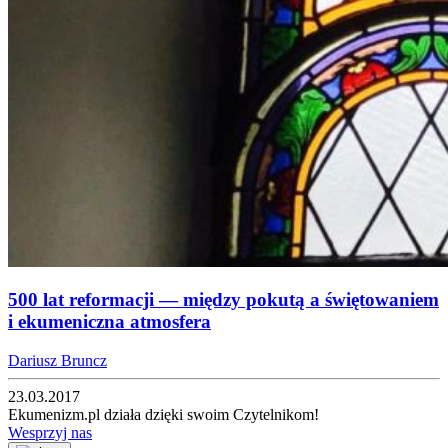
500 lat reformacji — między pokutą a świętowaniem
i ekumeniczna atmosfera
Dariusz Bruncz
23.03.2017
Ekumenizm.pl działa dzięki swoim Czytelnikom!
Wesprzyj nas