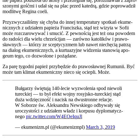
nie papież pod­szedł do iko­ny i prze­że­gnał się, poroz­ma­wiał z zapro­
szo­ny­mi gość­mi i udał się na plac przed kate­drą, gdzie popro­wa­dził
modli­twę Regi­na coeli.
Przy­zwy­cza­ili­śmy się chy­ba do innej tem­pe­ra­tu­ry spo­tkań eku­me­
nicz­nych z udzia­łem papie­ża Fran­cisz­ka, stąd też wizy­ta w Sofii
może roz­cza­ro­wy­wać i smu­cić. Z pew­no­ścią jest też ona powo­dem
do rado­ści dla wie­lu chrze­ści­jan — zarów­no kato­li­ków i pra­wo­
sław­nych — któ­rzy ze scep­ty­cy­zmem lub nawet nie­chę­cią patrzą
na dia­log eku­me­nicz­nych, a kur­tu­azyj­ne widze­nia sta­no­wią apo­
geum tego, co dozwo­lo­ne i pożą­da­ne.
Za parę tygo­dni papież przy­bę­dzie do pra­wo­sław­nej Rumu­nii. Być
może tam kli­mat eku­me­nicz­ny nie­co się ocie­pli. Może.
Buł­ga­rzy świę­tu­ją 140-lecie wyzwo­le­nia spod nie­wo­li
turec­kiej — to był efekt woj­ny rosyj­sko-turec­kiej stąd
duża wdzięcz­ność i nacisk na dwu­stron­ne rela­cje.
W Sobo­rze św. Alek­san­dra New­skie­go odby­wa­ły się
uro­czy­sto­ści z udzia­łem władz i kor­pu­su dyplo­ma­tycz­
ne­go
pic.twitter.com/W4EOeIquJl
— ekumenizm.pl (@ekumenizmpl)
March 3, 2019