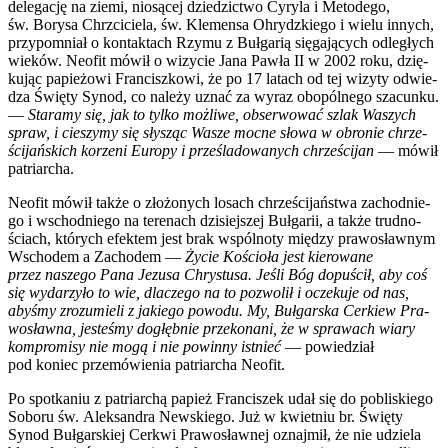
dele­ga­cję na zie­mi, nio­są­cej dzie­dzic­two Cyry­la i Meto­de­go,
św. Bory­sa Chrzci­cie­la, św. Kle­men­sa Ohrydz­kie­go i wie­lu innych,
przy­po­mniał o kon­tak­tach Rzy­mu z Buł­ga­rią się­ga­ją­cych odle­głych
wie­ków. Neo­fit mówił o wizy­cie Jana Paw­ła II w 2002 roku, dzię­
ku­jąc papie­żo­wi Fran­cisz­ko­wi, że po 17 latach od tej wizy­ty odwie­
dza Świę­ty Synod, co nale­ży uznać za wyraz obo­pól­ne­go sza­cun­ku.
—
Sta­ra­my się, jak to tyl­ko moż­li­we, obser­wo­wać szlak Waszych
spraw, i cie­szy­my się sły­sząc Wasze moc­ne sło­wa w obro­nie chrze­
ści­jań­skich korze­ni Euro­py i prze­śla­do­wa­nych chrze­ści­jan
— mówił
patriar­cha.
Neo­fit mówił tak­że o zło­żo­nych losach chrze­ści­jań­stwa zachod­nie­
go i wschod­nie­go na tere­nach dzi­siej­szej Buł­ga­rii, a tak­że trud­no­
ściach, któ­rych efek­tem jest brak wspól­no­ty mię­dzy pra­wo­sław­nym
Wscho­dem a Zacho­dem —
Życie Kościo­ła jest kie­ro­wa­ne
przez nasze­go Pana Jezu­sa Chry­stu­sa. Jeśli Bóg dopu­ścił, aby coś
się wyda­rzy­ło to wie, dla­cze­go na to pozwo­lił i ocze­ku­je od nas,
aby­śmy zro­zu­mie­li z jakie­go powo­du. My, Buł­gar­ska Cer­kiew Pra­
wo­sław­na, jeste­śmy dogłęb­nie prze­ko­na­ni, że w spra­wach wia­ry
kom­pro­mi­sy nie mogą i nie powin­ny ist­nieć
— powie­dział
pod koniec prze­mó­wie­nia patriar­cha Neo­fit.
Po spo­tka­niu z patriar­chą papież Fran­ci­szek udał się do pobli­skie­go
Sobo­ru św. Alek­san­dra New­skie­go. Już w kwiet­niu br. Świę­ty
Synod Buł­gar­skiej Cer­kwi Pra­wo­sław­nej oznaj­mił, że nie udzie­la