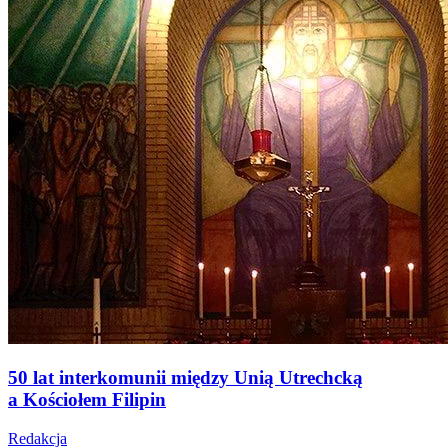
50 lat interkomunii między Unią Utrechcką
a Kościołem Filipin
Redakcja