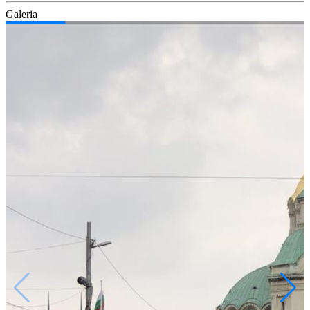
Gale­ria