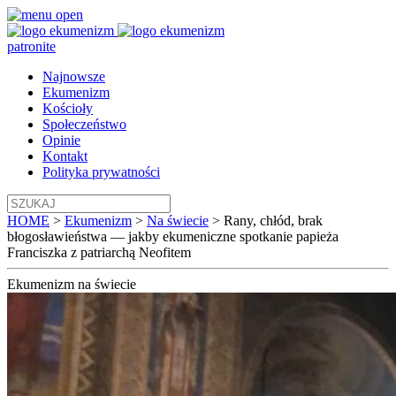
patronite
Najnowsze
Ekumenizm
Kościoły
Społeczeństwo
Opinie
Kontakt
Polityka prywatności
HOME
>
Ekumenizm
>
Na świecie
>
Rany, chłód, brak
błogosławieństwa — jakby ekumeniczne spotkanie papieża
Franciszka z patriarchą Neofitem
Ekumenizm
na świecie