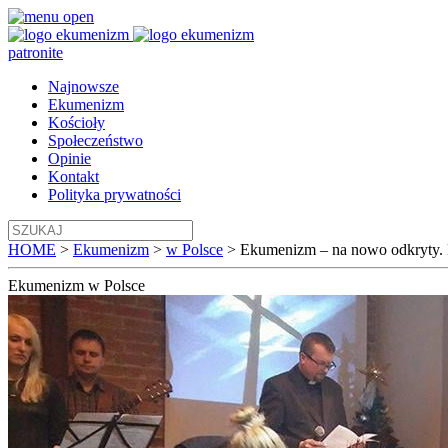
patronite
Najnowsze
Ekumenizm
Kościoły
Społeczeństwo
Opinie
Kontakt
Polityka prywatności
HOME
>
Ekumenizm
>
w Polsce
>
Ekumenizm – na nowo odkryty. 
Ekumenizm
w Polsce