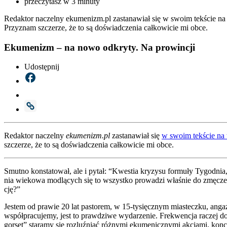
przeczytasz w 3 minuty
Redaktor naczelny ekumenizm.pl zastanawiał się w swoim tekście na
Przyznam szczerze, że to są doświadczenia całkowicie mi obce.
Ekumenizm – na nowo odkryty. Na prowincji
Udostępnij
Redak­tor naczel­ny
ekumenizm.pl
zasta­na­wiał się
w swo­im tek­ście na 
szcze­rze, że to są doświad­cze­nia cał­ko­wi­cie mi obce.
Smut­no kon­sta­to­wał, ale i pytał: “Kwe­stia kry­zy­su for­mu­ły Tygo­dnia
nia wie­ko­wa modlą­cych się to wszyst­ko pro­wa­dzi wła­śnie do zmę­c
cję?”
Jestem od pra­wie 20 lat pasto­rem, w 15-tysięcz­nym mia­stecz­ku, anga­żu
współ­pra­cu­je­my, jest to praw­dzi­we wyda­rze­nie. Fre­kwen­cja raczej do
gor­set” sta­ra­my się roz­luź­niać róż­ny­mi eku­me­nicz­ny­mi akcja­mi, kon