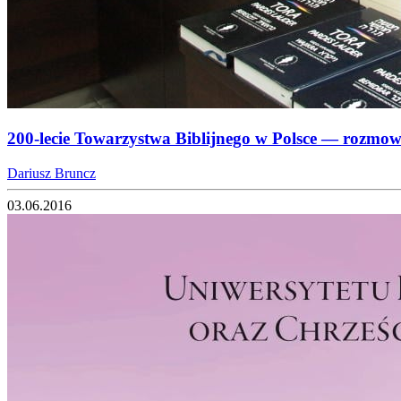
200-lecie Towarzystwa Biblijnego w Polsce — rozmowa
Dariusz Bruncz
03.06.2016