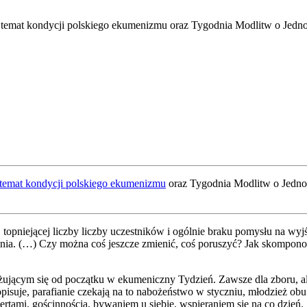
 temat kondycji polskiego ekumenizmu oraz Tygodnia Modlitw o Jednoś
temat kon­dy­cji pol­skie­go eku­me­ni­zmu
oraz Tygo­dnia Modlitw o Jed­ność
, top­nie­ją­cej licz­by licz­by uczest­ni­ków i ogól­nie bra­ku pomy­słu na w
ze­nia. (…) Czy moż­na coś jesz­cze zmie­nić, coś poru­szyć? Jak skom­po­
­ją­cym się od począt­ku w eku­me­nicz­ny Tydzień. Zawsze dla zbo­ru, ale odn
pi­su­je, para­fia­nie cze­ka­ją na to nabo­żeń­stwo w stycz­niu, mło­dzież ob
­cer­ta­mi, gościn­no­ścią, bywa­niem u sie­bie, wspie­ra­niem się na co dzień.