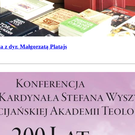
 z dyr. Małgorzatą Platajs