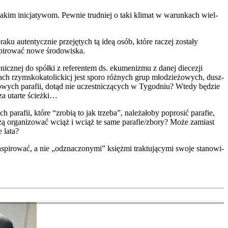
takim ini­cja­ty­wom. Pew­nie trud­niej o taki kli­mat w warun­kach wiel­
­ku auten­tycz­nie prze­ję­tych tą ideą osób, któ­re raczej zosta­ły
pi­ro­wać nowe śro­do­wi­ska.
nicz­nej do spół­ki z refe­ren­tem ds. eku­me­ni­zmu z danej die­ce­zji
iach rzym­sko­ka­to­lic­kicj jest spo­ro róż­nych grup mło­dzie­żo­wych, dusz­
 nowych para­fii, dotąd nie uczest­ni­czą­cych w Tygo­dniu? Wte­dy będzie
a utar­te ścież­ki…
a­fii, któ­re “zro­bią to jak trze­ba”, nale­ża­ło­by popro­sić para­fie,
muszą orga­ni­zo­wać wciąż i wciąż te same parafie/zbory? Może zamiast
e lata?
pi­ro­wać, a nie „odzna­czo­ny­mi” księż­mi trak­tu­ją­cy­mi swo­je sta­no­wi­