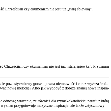
ć Chrześcijan czy ekumenizm nie jest już „starą śpiewką”.
 Chrze­ści­jan czy eku­me­nizm nie jest już „sta­rą śpiew­ką”. Przy­znam
yj­ście poza stycz­nio­wy gor­set, pew­na nie­mra­wość i coraz wyż­sza śred­
no­wać nową melo­dię? Albo jak wydo­być z dobrze zna­nej nową inspi­ra­
o­szę wra­że­nie, że rów­nież dla rzym­sko­ka­to­lic­kiej para­fii z któ­rą
u wyznań przy­go­to­wu­je muzycz­ne inspi­ra­cje, ale tak­że „stycz­nio­wy