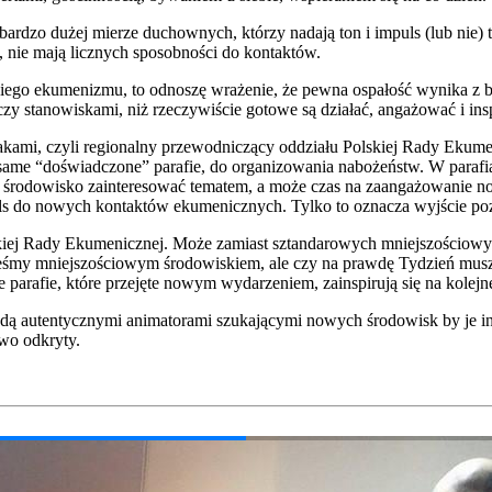
w bar­dzo dużej mie­rze duchow­nych, któ­rzy nada­ją ton i impuls (lub nie) 
y, nie mają licz­nych spo­sob­no­ści do kon­tak­tów.
e­go eku­me­ni­zmu, to odno­szę wra­że­nie, że pew­na ospa­łość wyni­ka z bra
 sta­no­wi­ska­mi, niż rze­czy­wi­ście goto­we są dzia­łać, anga­żo­wać i ins
­ka­mi, czy­li regio­nal­ny prze­wod­ni­czą­cy oddzia­łu Pol­skiej Rady Eku­me­
 te same “doświad­czo­ne” para­fie, do orga­ni­zo­wa­nia nabo­żeństw. W para­f
 śro­do­wi­sko zain­te­re­so­wać tema­tem, a może czas na zaan­ga­żo­wa­nie
ls do nowych kon­tak­tów eku­me­nicz­nych. Tyl­ko to ozna­cza wyj­ście poz
ej Rady Eku­me­nicz­nej. Może zamiast sztan­da­ro­wych mniej­szo­ścio­wych par
jeste­śmy mniej­szo­ścio­wym śro­do­wi­skiem, ale czy na praw­dę Tydzień 
 para­fie, któ­re prze­ję­te nowym wyda­rze­niem, zain­spi­ru­ją się na kolej­n
dą auten­tycz­ny­mi ani­ma­to­ra­mi szu­ka­ją­cy­mi nowych śro­do­wisk by je ins
owo odkry­ty.