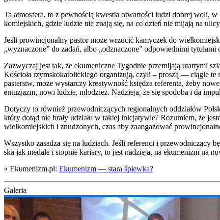
Ta atmos­fe­ra, to z pew­no­ścią kwe­stia otwar­to­ści ludzi dobrej woli, 
ko­miej­skich, gdzie ludzie nie zna­ją się, na co dzień nie mija­ją na uli­c
Jeśli pro­win­cjo­nal­ny pastor może wrzu­cić kamy­czek do wiel­ko­miej­ski
„wyzna­czo­ne” do zadań, albo „odzna­czo­ne” odpo­wied­ni­mi tytu­ła­mi czy
Zazwy­czaj jest tak, że eku­me­nicz­ne Tygo­dnie prze­mi­ja­ją utar­ty­mi szla
Kościo­ła rzym­sko­ka­to­lic­kie­go orga­ni­zu­ją, czy­li – pro­szą — cią­gle
pa­sterstw, może wystar­czy kre­atyw­ność księ­dza refe­ren­ta, żeby nowe
entu­zjazm, nowi ludzie, mło­dzież. Nadzie­ja, że się spodo­ba i da impu
Doty­czy to rów­nież prze­wod­ni­czą­cych regio­nal­nych oddzia­łów Pol­ski
któ­ry dotąd nie bra­ły udzia­łu w takiej ini­cja­ty­wie? Rozu­miem, że 
wiel­ko­miej­skich i znu­dzo­nych, czas aby zaan­ga­żo­wać pro­win­cjo­nal­ne
Wszyst­ko zasa­dza się na ludziach. Jeśli refe­ren­ci i prze­wod­ni­czą­cy bę
ska jak meda­le i stop­nie karie­ry, to jest nadzie­ja, na eku­me­nizm na n
» Ekumenizm.pl:
Eku­me­nizm — sta­ra śpiew­ka?
Gale­ria