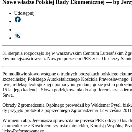
Nowe władze Polskiej Rady Ekumenicznej — bp Jer
Udostępnij
31 sierp­nia roz­po­czę­ło się w war­szaw­skim Cen­trum Lute­rań­skim Zgro­
łów mniej­szo­ścio­wych. Nowym pre­ze­sem PRE został bp Jerzy Samiec,
Po modli­twie sło­wo wstęp­ne o trud­nych począt­kach pol­skie­go eku­me­
szcze­ciń­skiej Pol­skie­go Auto­ke­fa­licz­ne­go Kościo­ła Pra­wo­sław­ne
twie, reflek­sji teo­lo­gicz­nej i pomo­cy innym tam, gdzie jest to potrze
15 lat jego kaden­cji. Sło­wa podzię­ko­wa­nia do abp. Jere­mia­sza skie­ro
Sawa.
Obra­dy Zgro­ma­dze­nia Ogól­ne­go pro­wa­dził bp Wal­de­mar Pytel, biskup 
dy przy­ję­to pro­to­kół z poprzed­nie­go Zgro­ma­dze­nia 12 wrze­śnia 2011 
W imie­niu abp. Jere­mia­sza spra­woz­da­nie pre­ze­sa PRE odczy­tał ks. dr 
eku­me­nicz­ne z Kościo­łem rzym­sko­ka­to­lic­kim, Komi­sją Wspól­ną Prze
lic­ko-Refor­mo­wa­ne­go.