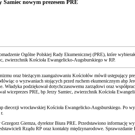
zy Samiec nowym prezesem PRE
ma­dze­nie Ogól­ne Pol­skiej Rady Eku­me­nicz­nej (PRE), któ­re wybie­ra­ło n
 zwierzch­nik Kościo­ła Ewan­ge­lic­ko-Augs­bur­skie­go w RP.
ni­zmu oraz bie­żą­cym zaan­ga­żo­wa­niu Kościo­łów mówił ustę­pu­ją­cy pre
­go. Mówiąc o wyzwa­niach sto­ją­cych przed ruchem eku­me­nicz­nym abp Jere­
b­ne. Wła­dy­ka podzię­ko­wał dotych­cza­so­we­mu zarzą­do­wi oraz współ­pr
­wał wice­pre­zes PRE, bp Jerzy Samiec, zwierzch­nik Kościo­ła Ewan­ge­lic­k
die­ce­zji wro­cław­skiej Kościo­ła Ewan­ge­lic­ko-Augs­bur­skie­go. Po wybo­
r.
Grze­gorz Giem­za, dyrek­tor Biu­ra PRE. Przed­sta­wio­no infor­ma­cję wyni­ka
d­sta­wi­cie­li Rzą­du RP oraz kon­tak­ty mię­dzy­na­ro­do­we. Spra­woz­da­n