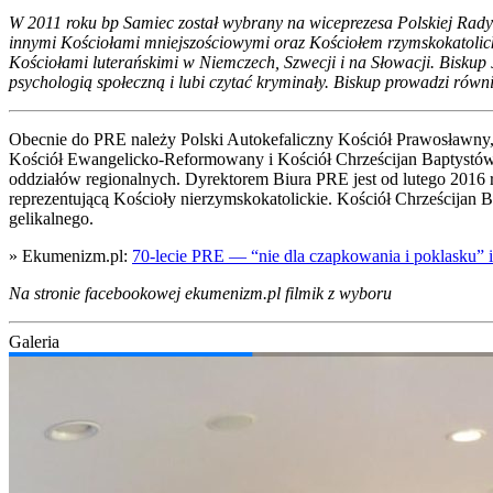
W 2011 roku bp Samiec został wybra­ny na wice­pre­ze­sa Pol­skiej Rady E
inny­mi Kościo­ła­mi mniej­szo­ścio­wy­mi oraz Kościo­łem rzym­sko­ka­to­lic­
Kościo­ła­mi lute­rań­ski­mi w Niem­czech, Szwe­cji i na Sło­wa­cji. Biskup J
psy­cho­lo­gią spo­łecz­ną i lubi czy­tać kry­mi­na­ły. Biskup pro­wa­dzi rów­n
Obec­nie do PRE nale­ży Pol­ski Auto­ke­fa­licz­ny Kościół Pra­wo­sław­ny, K
Kościół Ewan­ge­lic­ko-Refor­mo­wa­ny i Kościół Chrze­ści­jan Bap­ty­stów
oddzia­łów regio­nal­nych. Dyrek­to­rem Biu­ra PRE jest od lute­go 2016 ro
repre­zen­tu­ją­cą Kościo­ły nie­rzym­sko­ka­to­lic­kie. Kościół Chrze­ści­ja
ge­li­kal­ne­go.
» Ekumenizm.pl:
70-lecie PRE — “nie dla czap­ko­wa­nia i pokla­sku” i 
Na stro­nie face­bo­oko­wej ekumenizm.pl fil­mik z wybo­ru
Gale­ria