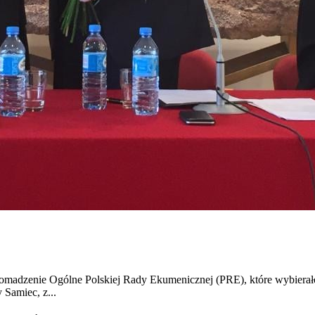
madzenie Ogólne Polskiej Rady Ekumenicznej (PRE), które wybierało n
Samiec, z...