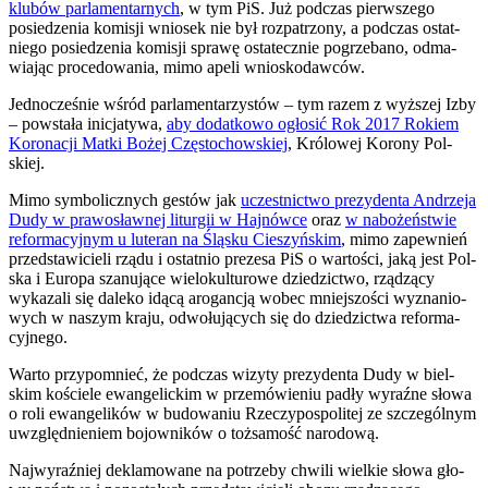
klu­bów par­la­men­tar­nych
, w tym PiS. Już pod­czas pierw­sze­go
posie­dze­nia komi­sji wnio­sek nie był roz­pa­trzo­ny, a pod­czas ostat­
nie­go posie­dze­nia komi­sji spra­wę osta­tecz­nie pogrze­ba­no, odma­
wia­jąc pro­ce­do­wa­nia, mimo ape­li wnio­sko­daw­ców.
Jed­no­cze­śnie wśród par­la­men­ta­rzy­stów – tym razem z wyż­szej Izby
– powsta­ła ini­cja­ty­wa,
aby dodat­ko­wo ogło­sić Rok 2017 Rokiem
Koro­na­cji Mat­ki Bożej Czę­sto­chow­skiej
, Kró­lo­wej Koro­ny Pol­
skiej.
Mimo sym­bo­licz­nych gestów jak
uczest­nic­two pre­zy­den­ta Andrze­ja
Dudy w pra­wo­sław­nej litur­gii w Haj­nów­ce
oraz
w nabo­żeń­stwie
refor­ma­cyj­nym u lute­ran na Ślą­sku Cie­szyń­skim
, mimo zapew­nień
przed­sta­wi­cie­li rzą­du i ostat­nio pre­ze­sa PiS o war­to­ści, jaką jest Pol­
ska i Euro­pa sza­nu­ją­ce wie­lo­kul­tu­ro­we dzie­dzic­two, rzą­dzą­cy
wyka­za­li się dale­ko idą­cą aro­gan­cją wobec mniej­szo­ści wyzna­nio­
wych w naszym kra­ju, odwo­łu­ją­cych się do dzie­dzic­twa refor­ma­
cyj­ne­go.
War­to przy­po­mnieć, że pod­czas wizy­ty pre­zy­den­ta Dudy w biel­
skim koście­le ewan­ge­lic­kim w prze­mó­wie­niu padły wyraź­ne sło­wa
o roli ewan­ge­li­ków w budo­wa­niu Rze­czy­po­spo­li­tej ze szcze­gól­nym
uwzględ­nie­niem bojow­ni­ków o toż­sa­mość naro­do­wą.
Naj­wy­raź­niej dekla­mo­wa­ne na potrze­by chwi­li wiel­kie sło­wa gło­