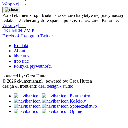
Wesprzyj nas
Portal ekumenizm.pl działa na zasadzie charytatywnej pracy naszej
redakcji. Zachęcamy do wsparcia poprzez darowizny i Patronite.
Wesprzyj nas
EKUMENIZM.PL
Facebook
Instagram
Twitter
Kontakt
About us
über uns
про нас
Polityka prywatności
powered by: Greg Hutten
© 2026 ekumenizm.pl
| powered by: Greg Hutten
design & front end:
deal design • studio
Ekumenizm
Kościoły
Społeczeństwo
Opinie