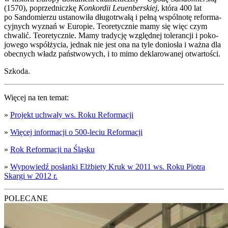
(1570), poprzed­nicz­kę
Kon­kor­dii Leu­en­ber­skiej
, któ­ra 400 lat
po San­do­mie­rzu usta­no­wi­ła dłu­go­trwa­łą i peł­ną wspól­no­tę refor­ma­
cyj­nych wyznań w Euro­pie. Teo­re­tycz­nie mamy się więc czym
chwa­lić. Teo­re­tycz­nie. Mamy tra­dy­cję względ­nej tole­ran­cji i poko­
jo­we­go współ­ży­cia, jed­nak nie jest ona na tyle donio­sła i waż­na dla
obec­nych władz pań­stwo­wych, i to mimo dekla­ro­wa­nej otwar­to­ści.
Szko­da.
Wię­cej na ten temat:
»
Pro­jekt uchwa­ły ws. Roku Refor­ma­cji
»
Wię­cej infor­ma­cji o 500-leciu Refor­ma­cji
»
Rok Refor­ma­cji na Ślą­sku
»
Wypo­wiedź posłan­ki Elż­bie­ty Kruk w 2011 ws. Roku Pio­tra
Skar­gi w 2012 r.
POLECANE