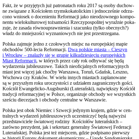
Fakt, że w przy­ję­tych już patro­na­tach roku 2017 są oso­by duchow­
ne zwią­za­ne z Kościo­łem rzym­sko­ka­to­lic­kim i jed­no­cze­śnie odrzu­
co­no wnio­sek o doce­nie­niu Refor­ma­cji jako nie­odzow­ne­go kom­po­
nen­tu wie­lo­kul­tu­ro­wej toż­sa­mo­ści Rze­czy­po­spo­li­tej wyraź­nie poka­
zu­je, że zasa­da rów­no­upraw­nie­nia i sza­cun­ku (tyl­ko obec­nych?)
władz do mniej­szo­ści wyzna­nio­wych nie jest prze­strze­ga­na.
Pol­ska zaj­mu­je jed­no z czo­ło­wych miejsc na euro­pej­skiej mapie
obcho­dów 500-lecia Refor­ma­cji.
Dwa pol­skie mia­sta – Cie­szyn
i Wro­cław – zna­la­zły się w gru­pie kil­ku­dzie­się­ciu euro­pej­skich
Miast Refor­ma­cji
, w któ­rych przez cały rok odby­wać się będą
wyda­rze­nia jubi­le­uszo­we. Takich nie­ofi­cjal­nych refor­ma­cyj­nych
miast jest wię­cej jak choć­by War­sza­wa, Toruń, Gdańsk, Lesz­no,
Wscho­wa czy Kra­ków. W wie­lu innych mia­stach zapla­no­wa­ne
są w przy­szłym roku uro­czy­sto­ści z udzia­łem zagra­nicz­nych gości.
Kościół Ewan­ge­lic­ko-Augs­bur­ski (Lute­rań­ski), naj­więk­szy Kościół
tra­dy­cji refor­ma­cyj­nej w Pol­sce, orga­ni­zu­je obcho­dy we wszyst­kich
sze­ściu die­ce­zjach i obcho­dy cen­tral­ne w War­sza­wie.
Pol­ska jest obok Nie­miec i Szwe­cji jedy­nym kra­jem, gdzie w cen­
tral­nych wyda­rzeń jubi­le­uszo­wych uczest­ni­czyć będą naj­wyż­si
przed­sta­wi­cie­le świa­to­wej rodzi­ny Kościo­łów lute­rań­skich –
zarów­no pre­zy­dent, jak i sekre­tarz gene­ral­ny Świa­to­wej Fede­ra­cji
Lute­rań­skiej. Pol­ska jest też miej­scem, gdzie pod­pi­sa­no pierw­szy
w histo­rii Euro­py doku­ment eku­me­nicz­ny –
Ugo­dę San­do­mier­ską