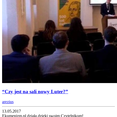
“Czy jest na sali nowy Luter?”
arezius
13.05.2017
Ekumenizm.pl działa dzięki swoim Czytelnikom!