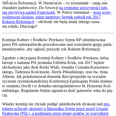
500-lecia Refor­ma­cji. W Niem­czech – co zro­zu­mia­łe – mają one
cha­rak­ter pań­stwo­wy. Do Szwe­cji
na cen­tral­ne uro­czy­sto­ści lute­
ran przy­by­wa papież Fran­ci­szek
. W Pol­sce nato­miast –
poza woje­
wódz­twem ślą­skim, gdzie tam­tej­szy Sej­mik ogło­sił rok 2017
Rokiem Refor­ma­cji
– obcho­dy nie będą mia­ły takie­go uzna­
nia władz. Dla­cze­go?
Komi­sja Kul­tu­ry i Środ­ków Prze­ka­zu Sej­mu RP zdo­mi­no­wa­na
przez PiS unie­moż­li­wi­ła pro­ce­do­wa­nie nad wnio­skiem gru­py par­la­
men­ta­rzy­stów, aby ogło­sić przy­szły rok Rokiem Refor­ma­cji.
Zgod­nie z decy­zja­mi Komi­sji Kul­tu­ry i Środ­ków Prze­ka­zu, któ­rą
kie­ru­je z nada­nia PiS posłan­ka Elż­bie­ta Kruk, rok 2017 będzie
obcho­dzo­ny jako Rok Rze­ki Wisły, Jose­pha Con­ra­da-Korze­niow­
skie­go, Tade­usza Kościusz­ki, Józe­fa Pił­sud­skie­go, oraz św. bra­ta
Alber­ta. Jak poin­for­mo­wał dzien­nik
Rzecz­po­spo­li­ta
na wyraź­ne
życze­nie rzym­sko­ka­to­lic­kiej Kon­fe­ren­cji Epi­sko­pa­tu Pol­ski doda­no
w ostat­niej chwi­li i w dodat­ku nie­re­gu­la­mi­no­wo bł. Hono­ra­ta Koź­
miń­skie­go. Regu­la­min Sej­mu ogra­ni­cza ilość patro­nów roku do pię­
ciu.
Wła­dze komi­sji nie chcia­ły pod­jąć jakiej­kol­wiek dys­ku­sji nad
pro­
jek­tem uchwa­ły zło­żo­nej u Mar­szał­ka Sej­mu przez poseł Urszu­lę
Pasław­ską (PSL), a pod­pi­sa­ną przez gru­pę posłów ze wszyst­kich