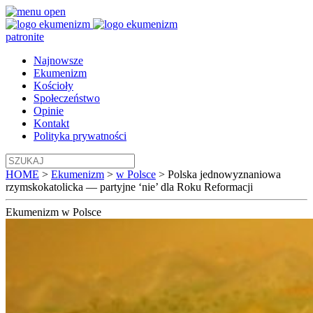
patronite
Najnowsze
Ekumenizm
Kościoły
Społeczeństwo
Opinie
Kontakt
Polityka prywatności
HOME
>
Ekumenizm
>
w Polsce
>
Polska jednowyznaniowa
rzymskokatolicka — partyjne ‘nie’ dla Roku Reformacji
Ekumenizm
w Polsce