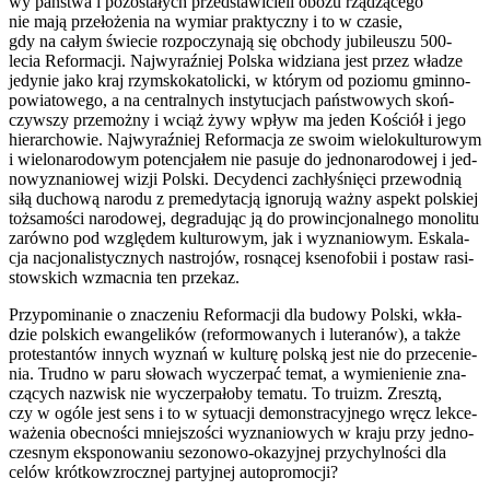
wy pań­stwa i pozo­sta­łych przed­sta­wi­cie­li obo­zu rzą­dzą­ce­go
nie mają prze­ło­że­nia na wymiar prak­tycz­ny i to w cza­sie,
gdy na całym świe­cie roz­po­czy­na­ją się obcho­dy jubi­le­uszu 500-
lecia Refor­ma­cji. Naj­wy­raź­niej Pol­ska widzia­na jest przez wła­dze
jedy­nie jako kraj rzym­sko­ka­to­lic­ki, w któ­rym od pozio­mu gmin­no-
powia­to­we­go, a na cen­tral­nych insty­tu­cjach pań­stwo­wych skoń­
czyw­szy prze­moż­ny i wciąż żywy wpływ ma jeden Kościół i jego
hie­rar­cho­wie. Naj­wy­raź­niej Refor­ma­cja ze swo­im wie­lo­kul­tu­ro­wym
i wie­lo­na­ro­do­wym poten­cja­łem nie pasu­je do jed­no­na­ro­do­wej i jed­
no­wy­zna­nio­wej wizji Pol­ski. Decy­den­ci zachły­śnię­ci prze­wod­nią
siłą ducho­wą naro­du z pre­me­dy­ta­cją igno­ru­ją waż­ny aspekt pol­skiej
toż­sa­mo­ści naro­do­wej, degra­du­jąc ją do pro­win­cjo­nal­ne­go mono­li­tu
zarów­no pod wzglę­dem kul­tu­ro­wym, jak i wyzna­nio­wym. Eska­la­
cja nacjo­na­li­stycz­nych nastro­jów, rosną­cej kse­no­fo­bii i postaw rasi­
stow­skich wzmac­nia ten prze­kaz.
Przy­po­mi­na­nie o zna­cze­niu Refor­ma­cji dla budo­wy Pol­ski, wkła­
dzie pol­skich ewan­ge­li­ków (refor­mo­wa­nych i lute­ra­nów), a tak­że
pro­te­stan­tów innych wyznań w kul­tu­rę pol­ską jest nie do prze­ce­nie­
nia. Trud­no w paru sło­wach wyczer­pać temat, a wymie­nie­nie zna­
czą­cych nazwisk nie wyczer­pa­ło­by tema­tu. To tru­izm. Zresz­tą,
czy w ogó­le jest sens i to w sytu­acji demon­stra­cyj­ne­go wręcz lek­ce­
wa­że­nia obec­no­ści mniej­szo­ści wyzna­nio­wych w kra­ju przy jed­no­
cze­snym eks­po­no­wa­niu sezo­no­wo-oka­zyj­nej przy­chyl­no­ści dla
celów krót­ko­wzrocz­nej par­tyj­nej auto­pro­mo­cji?