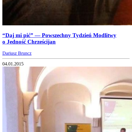
“Daj mi pić” — Powszechny Tydzień Modlitwy
o Jedność Chrześcijan
Dariusz Bruncz
04.01.2015