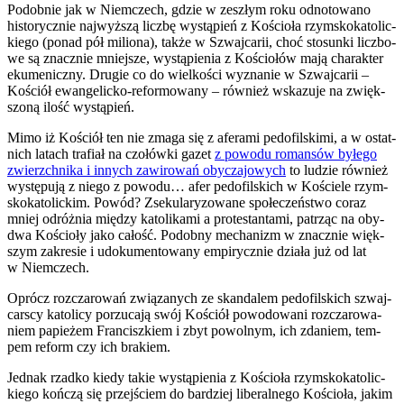
Podob­nie jak w Niem­czech, gdzie w zeszłym roku odno­to­wa­no
histo­rycz­nie naj­wyż­szą licz­bę wystą­pień z Kościo­ła rzym­sko­ka­to­lic­
kie­go (ponad pół milio­na), tak­że w Szwaj­ca­rii, choć sto­sun­ki licz­bo­
we są znacz­nie mniej­sze, wystą­pie­nia z Kościo­łów mają cha­rak­ter
eku­me­nicz­ny. Dru­gie co do wiel­ko­ści wyzna­nie w Szwaj­ca­rii –
Kościół ewan­ge­lic­ko-refor­mo­wa­ny – rów­nież wska­zu­je na zwięk­
szo­ną ilość wystą­pień.
Mimo iż Kościół ten nie zma­ga się z afe­ra­mi pedo­fil­ski­mi, a w ostat­
nich latach tra­fiał na czo­łów­ki gazet
z powo­du roman­sów byłe­go
zwierzch­ni­ka i innych zawi­ro­wań oby­cza­jo­wych
to ludzie rów­nież
wystę­pu­ją z nie­go z powo­du… afer pedo­fil­skich w Koście­le rzym­
sko­ka­to­lic­kim. Powód? Zse­ku­la­ry­zo­wa­ne spo­łe­czeń­stwo coraz
mniej odróż­nia mię­dzy kato­li­ka­mi a pro­te­stan­ta­mi, patrząc na oby­
dwa Kościo­ły jako całość. Podob­ny mecha­nizm w znacz­nie więk­
szym zakre­sie i udo­ku­men­to­wa­ny empi­rycz­nie dzia­ła już od lat
w Niem­czech.
Oprócz roz­cza­ro­wań zwią­za­nych ze skan­da­lem pedo­fil­skich szwaj­
car­scy kato­li­cy porzu­ca­ją swój Kościół powo­do­wa­ni roz­cza­ro­wa­
niem papie­żem Fran­cisz­kiem i zbyt powol­nym, ich zda­niem, tem­
pem reform czy ich bra­kiem.
Jed­nak rzad­ko kie­dy takie wystą­pie­nia z Kościo­ła rzym­sko­ka­to­lic­
kie­go koń­czą się przej­ściem do bar­dziej libe­ral­ne­go Kościo­ła, jakim