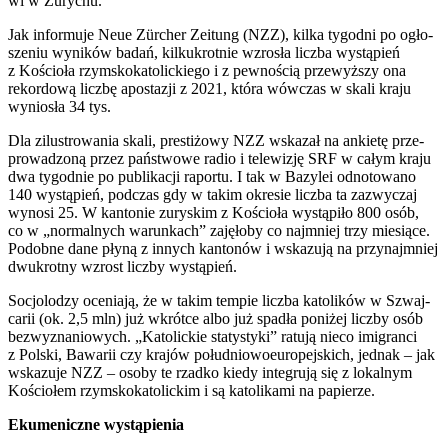
wi w Zury­chu.
Jak infor­mu­je Neue Zür­cher Zeitung (NZZ), kil­ka tygo­dni po ogło­
sze­niu wyni­ków badań, kil­ku­krot­nie wzro­sła licz­ba wystą­pień
z Kościo­ła rzym­sko­ka­to­lic­kie­go i z pew­no­ścią prze­wyż­szy ona
rekor­do­wą licz­bę apo­sta­zji z 2021, któ­ra wów­czas w ska­li kra­ju
wynio­sła 34 tys.
Dla zilu­stro­wa­nia ska­li, pre­sti­żo­wy NZZ wska­zał na ankie­tę prze­
pro­wa­dzo­ną przez pań­stwo­we radio i tele­wi­zję SRF w całym kra­ju
dwa tygo­dnie po publi­ka­cji rapor­tu. I tak w Bazy­lei odno­to­wa­no
140 wystą­pień, pod­czas gdy w takim okre­sie licz­ba ta zazwy­czaj
wyno­si 25. W kan­to­nie zury­skim z Kościo­ła wystą­pi­ło 800 osób,
co w „nor­mal­nych warun­kach” zaję­ło­by co naj­mniej trzy mie­sią­ce.
Podob­ne dane pły­ną z innych kan­to­nów i wska­zu­ją na przy­naj­mniej
dwu­krot­ny wzrost licz­by wystą­pień.
Socjo­lo­dzy oce­nia­ją, że w takim tem­pie licz­ba kato­li­ków w Szwaj­
ca­rii (ok. 2,5 mln) już wkrót­ce albo już spa­dła poni­żej licz­by osób
bez­wy­zna­nio­wych. „Kato­lic­kie sta­ty­sty­ki” ratu­ją nie­co imi­gran­ci
z Pol­ski, Bawa­rii czy kra­jów połu­dnio­wo­eu­ro­pej­skich, jed­nak – jak
wska­zu­je NZZ – oso­by te rzad­ko kie­dy inte­gru­ją się z lokal­nym
Kościo­łem rzym­sko­ka­to­lic­kim i są kato­li­ka­mi na papie­rze.
Eku­me­nicz­ne wystą­pie­nia