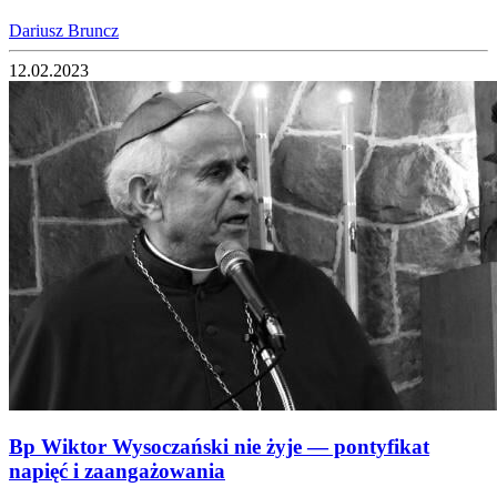
Dariusz Bruncz
12.02.2023
Bp Wiktor Wysoczański nie żyje — pontyfikat
napięć i zaangażowania