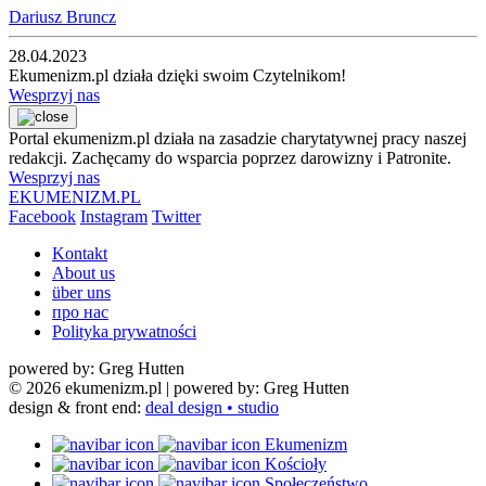
Dariusz Bruncz
28.04.2023
Ekumenizm.pl działa dzięki swoim Czytelnikom!
Wesprzyj nas
Portal ekumenizm.pl działa na zasadzie charytatywnej pracy naszej
redakcji. Zachęcamy do wsparcia poprzez darowizny i Patronite.
Wesprzyj nas
EKUMENIZM.PL
Facebook
Instagram
Twitter
Kontakt
About us
über uns
про нас
Polityka prywatności
powered by: Greg Hutten
© 2026 ekumenizm.pl
| powered by: Greg Hutten
design & front end:
deal design • studio
Ekumenizm
Kościoły
Społeczeństwo