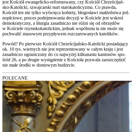
jest Kościół ewan­ge­lic­ko-refor­mo­wa­ny, czy Kościół Chrze­ści­jań­
sko-Kato­lic­ki, szwaj­car­ski nurt sta­ro­ka­to­li­cy­zmu. Co praw­da,
Kościół ten nie tyl­ko wyświę­ca kobie­ty, bło­go­sła­wi mał­żeń­stwa jed­
no­pł­cio­we, pro­ces podej­mo­wa­nia decy­zji w Koście­le jest wskroś
demo­kra­tycz­ny, a litur­gia zasad­ni­czo nie róż­ni się od obrzę­dów
w Koście­le rzym­sko­ka­to­lic­kim, jed­nak wspól­no­ta ta nie może się
pochwa­lić maso­wym przy­pły­wem roz­cza­ro­wa­nych kato­li­ków.
Powód? Po pierw­sze Kościół Chrze­ści­jań­sko-Kato­lic­ki posia­da­ją­cy
ok. 10 tys. wier­nych nie jest repre­zen­to­wa­ny w całym kra­ju i jest
zasad­ni­czo ogra­ni­czo­ny do co naj­wy­żej kil­ku­na­stu kan­to­nów spo­
śród 26, a po dru­gie wystą­pie­nie z Kościo­ła pozwa­la zaosz­czę­dzić
nie małe środ­ki w domo­wym budże­cie.
POLECANE