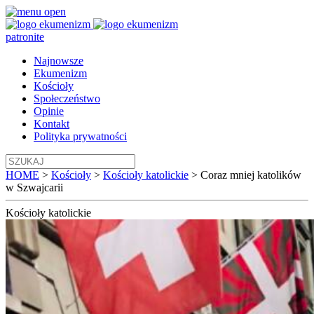
patronite
Najnowsze
Ekumenizm
Kościoły
Społeczeństwo
Opinie
Kontakt
Polityka prywatności
HOME
>
Kościoły
>
Kościoły katolickie
>
Coraz mniej katolików
w Szwajcarii
Kościoły
katolickie