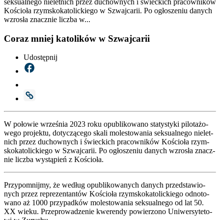
seksualnego nieletnich przez duchownych i świeckich pracowników
Kościoła rzymskokatolickiego w Szwajcarii. Po ogłoszeniu danych
wzrosła znacznie liczba w...
Coraz mniej katolików w Szwajcarii
Udostępnij
W poło­wie wrze­śnia 2023 roku opu­bli­ko­wa­no sta­ty­sty­ki pilo­ta­żo­
we­go pro­jek­tu, doty­czą­ce­go ska­li mole­sto­wa­nia sek­su­al­ne­go nie­let­
nich przez duchow­nych i świec­kich pra­cow­ni­ków Kościo­ła rzym­
sko­ka­to­lic­kie­go w Szwaj­ca­rii. Po ogło­sze­niu danych wzro­sła znacz­
nie licz­ba wystą­pień z Kościo­ła.
Przy­po­mnij­my, że według opu­bli­ko­wa­nych danych przed­sta­wio­
nych przez repre­zen­tan­tów Kościo­ła rzym­sko­ka­to­lic­kie­go odno­to­
wa­no aż 1000 przy­pad­ków mole­sto­wa­nia sek­su­al­ne­go od lat 50.
XX wie­ku. Prze­pro­wa­dze­nie kwe­ren­dy powie­rzo­no Uni­wer­sy­te­to­