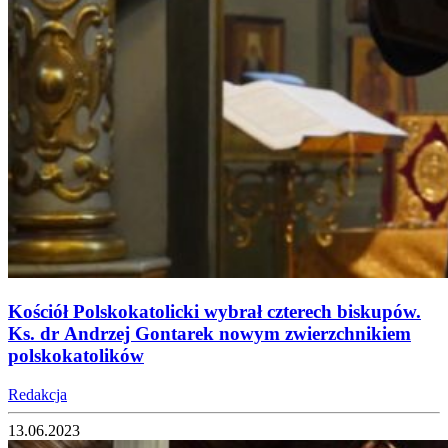
Kościół Polskokatolicki wybrał czterech biskupów.
Ks. dr Andrzej Gontarek nowym zwierzchnikiem
polskokatolików
Redakcja
13.06.2023