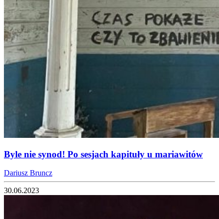
Byle nie synod! Po sesjach kapituły u mariawitów
Dariusz Bruncz
30.06.2023