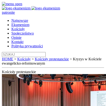
patronite
Najnowsze
Ekumenizm
Kościoły
Społeczeństwo
Opinie
Kontakt
Polityka prywatności
HOME
>
Kościoły
>
Kościoły protestanckie
>
Kryzys w Kościele
ewangelicko-reformowanym
Kościoły
protestanckie