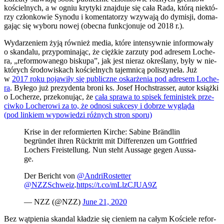
kościel­nych, a w ogniu kry­ty­ki znaj­du­je się cała Rada, któ­rą nie­któ­
rzy człon­ko­wie Syno­du i komen­ta­to­rzy wzy­wa­ją do dymi­sji, doma­
ga­jąc się wybo­ru nowej (obec­na funk­cjo­nu­je od 2018 r.).
Wyda­rze­niem żyją rów­nież media, któ­re inten­syw­nie infor­mo­wa­ły
o skan­da­lu, przy­po­mi­na­jąc, że cięż­kie zarzu­ty pod adre­sem Loche­
ra, „refor­mo­wa­ne­go bisku­pa”, jak jest nie­raz okre­śla­ny, były w nie­
któ­rych śro­do­wi­skach kościel­nych tajem­ni­cą poli­szy­ne­la. Już
w
2017 roku poja­wi­ły się publicz­ne oskar­że­nia pod adre­sem Loche­
ra
. Byłe­go już pre­zy­den­ta bro­ni ks. Josef Hoch­stras­ser, autor książ­ki
o Loche­rze, prze­ko­nu­jąc, że
cała spra­wa to spi­sek femi­ni­stek prze­
ciw­ko Loche­ro­wi za to, że odno­si suk­ce­sy i dobrze wyglą­da
(pod lin­kiem wypo­wie­dzi róż­nych stron spo­ru)
Kri­se in der refor­mier­ten Kir­che: Sabi­ne Brän­dlin
begrün­det ihren Rück­tritt mit Dif­fe­ren­zen um Got­t­fried
Lochers Fre­istel­lung. Nun steht Aus­sa­ge gegen Aus­sa­
ge.
Der Bericht von
@AndriRostetter
@NZZSchweiz
.
https://t.co/mLlzCJUA9Z
— NZZ (@NZZ)
June 21, 2020
Bez wąt­pie­nia skan­dal kła­dzie się cie­niem na całym Koście­le refor­