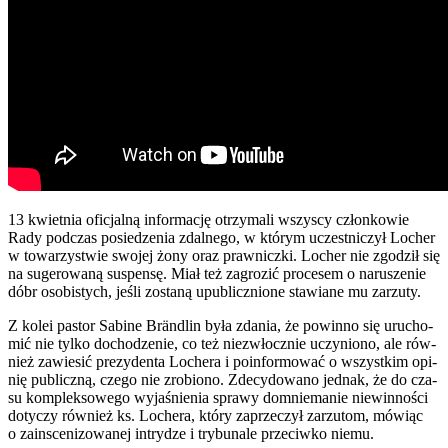
13 kwiet­nia ofi­cjal­ną infor­ma­cję otrzy­ma­li wszy­scy człon­ko­wie
Rady pod­czas posie­dze­nia zdal­ne­go, w któ­rym uczest­ni­czył Locher
w towa­rzy­stwie swo­jej żony oraz praw­nicz­ki. Locher nie zgo­dził się
na suge­ro­wa­ną suspen­sę. Miał też zagro­zić pro­ce­sem o naru­sze­nie
dóbr oso­bi­stych, jeśli zosta­ną upu­blicz­nio­ne sta­wia­ne mu zarzu­ty.
Z kolei pastor Sabi­ne Brän­dlin była zda­nia, że powin­no się uru­cho­
mić nie tyl­ko docho­dze­nie, co też nie­zwłocz­nie uczy­nio­no, ale rów­
nież zawie­sić pre­zy­den­ta Loche­ra i poin­for­mo­wać o wszyst­kim opi­
nię publicz­ną, cze­go nie zro­bio­no. Zde­cy­do­wa­no jed­nak, że do cza­
su kom­plek­so­we­go wyja­śnie­nia spra­wy domnie­ma­nie nie­win­no­ści
doty­czy rów­nież ks. Loche­ra, któ­ry zaprze­czył zarzu­tom, mówiąc
o zain­sce­ni­zo­wa­nej intry­dze i try­bu­na­le prze­ciw­ko nie­mu.