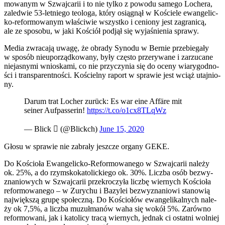
mo­wa­nym w Szwaj­ca­rii i to nie tyl­ko z powo­du same­go Loche­ra,
zale­d­wie 53-let­nie­go teo­lo­ga, któ­ry osią­gnął w Koście­le ewan­ge­lic­
ko-refor­mo­wa­nym wła­ści­wie wszyst­ko i cenio­ny jest zagra­ni­cą,
ale ze spo­so­bu, w jaki Kościół pod­jął się wyja­śnie­nia spra­wy.
Media zwra­ca­ją uwa­gę, że obra­dy Syno­du w Ber­nie prze­bie­ga­ły
w spo­sób nie­upo­rząd­ko­wa­ny, były czę­sto prze­ry­wa­ne i zarzu­ca­ne
nie­ja­sny­mi wnio­ska­mi, co nie przy­czy­nia się do oce­ny wia­ry­god­no­
ści i trans­pa­rent­no­ści. Kościel­ny raport w spra­wie jest wciąż utaj­nio­
ny.
Darum trat Locher zurück: Es war eine Affäre mit
seiner Aufpas­se­rin!
https://t.co/o1cx8TLqWz
— Blick  (@Blickch)
June 15, 2020
Gło­su w spra­wie nie zabra­ły jesz­cze orga­ny GEKE.
Do Kościo­ła Ewan­ge­lic­ko-Refor­mo­wa­ne­go w Szwaj­ca­rii nale­ży
ok. 25%, a do rzym­sko­ka­to­lic­kie­go ok. 30%. Licz­ba osób bez­wy­
zna­nio­wych w Szwaj­ca­rii prze­kro­czy­ła licz­bę wier­nych Kościo­ła
refor­mo­wa­ne­go – w Zury­chu i Bazy­lei bez­wy­zna­nio­wi sta­no­wią
naj­więk­szą gru­pę spo­łecz­ną. Do Kościo­łów ewan­ge­li­kal­nych nale­
ży ok 7,5%, a licz­ba muzuł­ma­nów waha się wokół 5%. Zarów­no
refor­mo­wa­ni, jak i kato­li­cy tra­cą wier­nych, jed­nak ci ostat­ni wol­niej