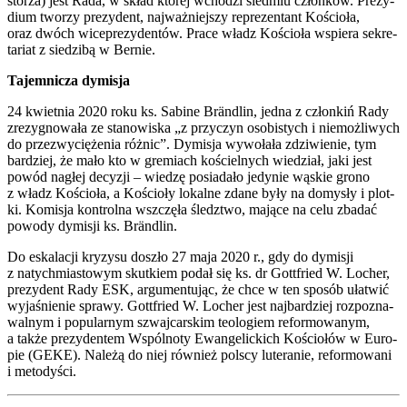
sto­rza) jest Rada, w skład któ­rej wcho­dzi sied­miu człon­ków. Pre­zy­
dium two­rzy pre­zy­dent, naj­waż­niej­szy repre­zen­tant Kościo­ła,
oraz dwóch wice­pre­zy­den­tów. Pra­ce władz Kościo­ła wspie­ra sekre­
ta­riat z sie­dzi­bą w Ber­nie.
Tajem­ni­cza dymi­sja
24 kwiet­nia 2020 roku ks. Sabi­ne Brän­dlin, jed­na z człon­kiń Rady
zre­zy­gno­wa­ła ze sta­no­wi­ska „z przy­czyn oso­bi­stych i nie­moż­li­wych
do prze­zwy­cię­że­nia róż­nic”. Dymi­sja wywo­ła­ła zdzi­wie­nie, tym
bar­dziej, że mało kto w gre­miach kościel­nych wie­dział, jaki jest
powód nagłej decy­zji – wie­dzę posia­da­ło jedy­nie wąskie gro­no
z władz Kościo­ła, a Kościo­ły lokal­ne zda­ne były na domy­sły i plot­
ki. Komi­sja kon­tro­l­na wsz­czę­ła śledz­two, mają­ce na celu zba­dać
powo­dy dymi­sji ks. Brän­dlin.
Do eska­la­cji kry­zy­su doszło 27 maja 2020 r., gdy do dymi­sji
z natych­mia­sto­wym skut­kiem podał się ks. dr Got­t­fried W. Locher,
pre­zy­dent Rady ESK, argu­men­tu­jąc, że chce w ten spo­sób uła­twić
wyja­śnie­nie spra­wy. Got­t­fried W. Locher jest naj­bar­dziej roz­po­zna­
wal­nym i popu­lar­nym szwaj­car­skim teo­lo­giem refor­mo­wa­nym,
a tak­że pre­zy­den­tem Wspól­no­ty Ewan­ge­lic­kich Kościo­łów w Euro­
pie (GEKE). Nale­żą do niej rów­nież pol­scy lute­ra­nie, refor­mo­wa­ni
i meto­dy­ści.