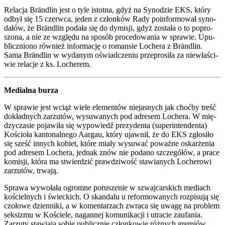
Rela­cja Brän­dlin jest o tyle istot­na, gdyż na Syno­dzie EKS, któ­ry
odbył się 15 czerw­ca, jeden z człon­ków Rady poin­for­mo­wał syno­
da­łów, że Brän­dlin poda­ła się do dymi­sji, gdyż zosta­ła o to popro­
szo­na, a nie ze wzglę­du na spo­sób pro­ce­do­wa­nia w spra­wie. Upu­
blicz­nio­no rów­nież infor­ma­cję o roman­sie Loche­ra z Brän­dlin.
Sama Brän­dlin w wyda­nym oświad­cze­niu prze­pro­si­ła za nie­wła­ści­
wie rela­cje z ks. Loche­rem.
Medial­na burza
W spra­wie jest wciąż wie­le ele­men­tów nie­ja­snych jak choć­by treść
dokład­nych zarzu­tów, wysu­wa­nych pod adre­sem Loche­ra. W mię­
dzy­cza­sie poja­wi­ła się wypo­wiedź pre­zy­den­ta (super­in­ten­den­ta)
Kościo­ła kan­to­nal­ne­go Aar­gau, któ­ry ujaw­nił, że do EKS zgło­si­ło
się sześć innych kobiet, któ­re mia­ły wysu­wać poważ­ne oskar­że­nia
pod adre­sem Loche­ra, jed­nak znów nie poda­no szcze­gó­łów, a pra­ce
komi­sji, któ­ra ma stwier­dzić praw­dzi­wość sta­wia­nych Loche­ro­wi
zarzu­tów, trwa­ją.
Spra­wa wywo­ła­ła ogrom­ne poru­sze­nie w szwaj­car­skich mediach
kościel­nych i świec­kich. O skan­da­lu u refor­mo­wa­nych roz­pi­su­ją się
czo­ło­we dzien­ni­ki, a w komen­ta­rzach zwra­ca się uwa­gę na pro­blem
sek­si­zmu w Koście­le, nagan­nej komu­ni­ka­cji i utra­cie zaufa­nia.
Zarzu­ty sta­wia­ją sobie publicz­nie człon­ko­wie róż­nych gre­miów