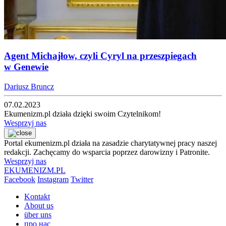
Agent Michajłow, czyli Cyryl na przeszpiegach
w Genewie
Dariusz Bruncz
07.02.2023
Ekumenizm.pl działa dzięki swoim Czytelnikom!
Wesprzyj nas
Portal ekumenizm.pl działa na zasadzie charytatywnej pracy naszej
redakcji. Zachęcamy do wsparcia poprzez darowizny i Patronite.
Wesprzyj nas
EKUMENIZM.PL
Facebook
Instagram
Twitter
Kontakt
About us
über uns
про нас