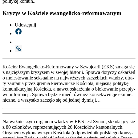
politykę komun...
Kryzys w Kościele ewangelicko-reformowanym
Udostępnij
Kościół Ewan­ge­lic­ko-Refor­mo­wa­ny w Szwaj­ca­rii (EKS) zma­ga się
z naj­cięż­szym kry­zy­sem w swo­jej histo­rii. Spra­wa doty­czy oskar­żeń
o mole­sto­wa­nie sek­su­al­ne na naj­wyż­szych szcze­blach wła­dzy, utra­
ty zaufa­nia przez gre­mia kie­row­ni­cze Kościo­ła, nie­ja­sną poli­ty­kę
komu­ni­ka­cyj­ną Kościo­ła, a nawet oskar­że­nia o blo­ko­wa­nie prze­pły­
wu infor­ma­cji. Spra­wa będzie mieć rów­nież kon­se­kwen­cje eku­me­
nicz­ne, a wszyst­ko zaczę­ło się od jed­nej dymi­sji…
Naj­waż­niej­szym orga­nem wła­dzy w EKS jest Synod, skła­da­ją­cy się
z 80 człon­ków, repre­zen­tu­ją­cych 26 Kościo­łów kan­to­nal­nych.
Orga­nem wyko­naw­czym Kościo­ła (odpo­wied­nik pol­skie­go kon­sy­