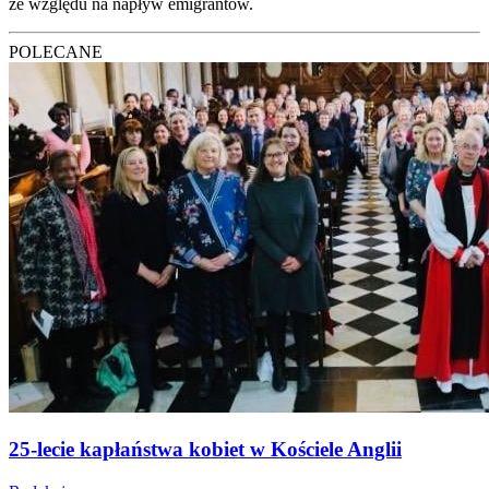
ze wzglę­du na napływ emi­gran­tów.
POLECANE
25-lecie kapłaństwa kobiet w Kościele Anglii