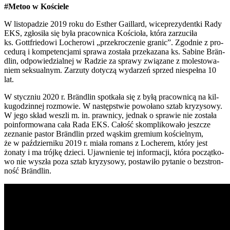
#Metoo w Koście­le
W listo­pa­dzie 2019 roku do Esther Gail­lard, wice­pre­zy­dent­ki Rady
EKS, zgło­si­ła się była pra­cow­ni­ca Kościo­ła, któ­ra zarzu­ci­ła
ks. Got­t­frie­do­wi Loche­ro­wi „prze­kro­cze­nie gra­nic”. Zgod­nie z pro­
ce­du­rą i kom­pe­ten­cja­mi spra­wa zosta­ła prze­ka­za­na ks. Sabi­ne Brän­
dlin, odpo­wie­dzial­nej w Radzie za spra­wy zwią­za­ne z mole­sto­wa­
niem sek­su­al­nym. Zarzu­ty doty­czą wyda­rzeń sprzed nie­speł­na 10
lat.
W stycz­niu 2020 r. Brän­dlin spo­tka­ła się z byłą pra­cow­ni­cą na kil­
ku­go­dzin­nej roz­mo­wie. W następ­stwie powo­ła­no sztab kry­zy­so­wy.
W jego skład weszli m. in. praw­ni­cy, jed­nak o spra­wie nie zosta­ła
poin­for­mo­wa­na cała Rada EKS. Całość skom­pli­ko­wa­ło jesz­cze
zezna­nie pastor Brän­dlin przed wąskim gre­mium kościel­nym,
że w paź­dzier­ni­ku 2019 r. mia­ła romans z Loche­rem, któ­ry jest
żona­ty i ma trój­kę dzie­ci. Ujaw­nie­nie tej infor­ma­cji, któ­ra począt­ko­
wo nie wyszła poza sztab kry­zy­so­wy, posta­wi­ło pyta­nie o bez­stron­
ność Brän­dlin.