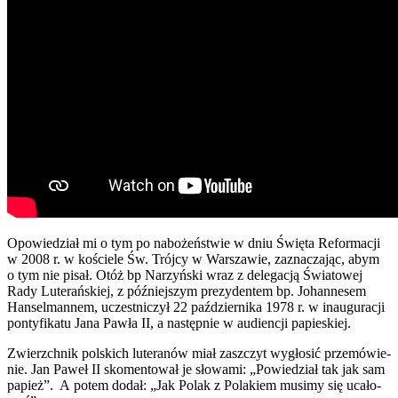
Opo­wie­dział mi o tym po nabo­żeń­stwie w dniu Świę­ta Refor­ma­cji
w 2008 r. w koście­le Św. Trój­cy w War­sza­wie, zazna­cza­jąc, abym
o tym nie pisał. Otóż bp Narzyń­ski wraz z dele­ga­cją Świa­to­wej
Rady Lute­rań­skiej, z póź­niej­szym pre­zy­den­tem bp. Johan­ne­sem
Han­sel­man­nem, uczest­ni­czył 22 paź­dzier­ni­ka 1978 r. w inau­gu­ra­cji
pon­ty­fi­ka­tu Jana Paw­ła II, a następ­nie w audien­cji papie­skiej.
Zwierzch­nik pol­skich lute­ra­nów miał zaszczyt wygło­sić prze­mó­wie­
nie. Jan Paweł II sko­men­to­wał je sło­wa­mi: „Powie­dział tak jak sam
papież”. A potem dodał: „Jak Polak z Pola­kiem musi­my się uca­ło­