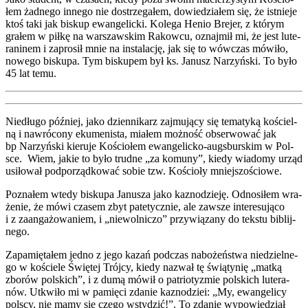
łem żad­ne­go inne­go nie dostrze­ga­łem, dowie­dzia­łem się, że ist­nie­je
ktoś taki jak biskup ewan­ge­lic­ki. Kole­ga Henio Bre­jer, z któ­rym
gra­łem w pił­kę na war­szaw­skim Rakow­cu, oznaj­mił mi, że jest lute­
ra­ni­nem i zapro­sił mnie na insta­la­cję, jak się to wów­czas mówi­ło,
nowe­go bisku­pa. Tym bisku­pem był ks. Janusz Narzyń­ski. To było
45 lat temu.
Nie­dłu­go póź­niej, jako dzien­ni­karz zaj­mu­ją­cy się tema­ty­ką kościel­
ną i nawró­co­ny eku­me­ni­sta, mia­łem moż­ność obser­wo­wać jak
bp Narzyń­ski kie­ru­je Kościo­łem ewan­ge­lic­ko-augs­bur­skim w Pol­
sce. Wiem, jakie to było trud­ne „za komu­ny”, kie­dy wia­do­my urząd
usi­ło­wał pod­po­rząd­ko­wać sobie tzw. Kościo­ły mniej­szo­ścio­we.
Pozna­łem wte­dy bisku­pa Janu­sza jako kazno­dzie­ję. Odno­si­łem wra­
że­nie, że mówi cza­sem zbyt pate­tycz­nie, ale zawsze inte­re­su­ją­co
i z zaan­ga­żo­wa­niem, i „nie­wol­ni­czo” przy­wią­za­ny do tek­stu biblij­
ne­go.
Zapa­mię­ta­łem jed­no z jego kazań pod­czas nabo­żeń­stwa nie­dziel­ne­
go w koście­le Świę­tej Trój­cy, kie­dy nazwał tę świą­ty­nię „mat­ką
zbo­rów pol­skich”, i z dumą mówił o patrio­ty­zmie pol­skich lute­ra­
nów. Utkwi­ło mi w pamię­ci zda­nie kazno­dziei: „My, ewan­ge­li­cy
pol­scy, nie mamy się cze­go wsty­dzić!”. To zda­nie wypo­wie­dział