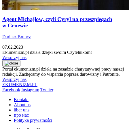
Agent Michajłow, czyli Cyryl na przeszpiegach
w Genewie
Dariusz Bruncz
07.02.2023
Ekumenizm.pl działa dzięki swoim Czytelnikom!
Wesprzyj nas
Portal ekumenizm.pl działa na zasadzie charytatywnej pracy naszej
redakcji. Zachęcamy do wsparcia poprzez darowizny i Patronite.
Wesprzyj nas
EKUMENIZM.PL
Facebook
Instagram
Twitter
Kontakt
About us
über uns
про нас
Polityka prywatności