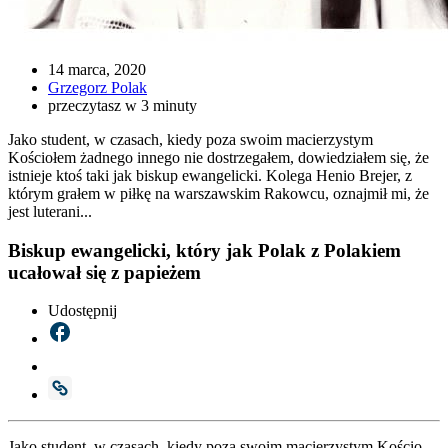
14 marca, 2020
Grzegorz Polak
przeczytasz w 3 minuty
Jako student, w czasach, kiedy poza swoim macierzystym
Kościołem żadnego innego nie dostrzegałem, dowiedziałem się, że
istnieje ktoś taki jak biskup ewangelicki. Kolega Henio Brejer, z
którym grałem w piłkę na warszawskim Rakowcu, oznajmił mi, że
jest luterani...
Biskup ewangelicki, który jak Polak z Polakiem
ucałował się z papieżem
Udostępnij
Jako stu­dent, w cza­sach, kie­dy poza swo­im macie­rzy­stym Kościo­