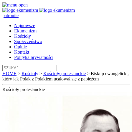
patronite
Najnowsze
Ekumenizm
Kościoły
Społeczeństwo
Opinie
Kontakt
Polityka prywatności
HOME
>
Kościoły
>
Kościoły protestanckie
>
Biskup ewangelicki,
który jak Polak z Polakiem ucałował się z papieżem
Kościoły
protestanckie