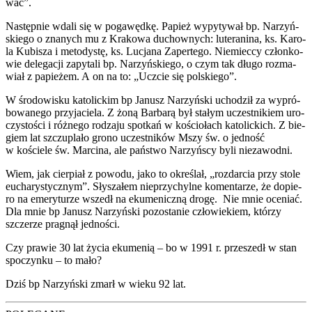
wać”.
Następ­nie wda­li się w poga­węd­kę. Papież wypy­ty­wał bp. Narzyń­
skie­go o zna­nych mu z Kra­ko­wa duchow­nych: lute­ra­ni­na, ks. Karo­
la Kubi­sza i meto­dy­stę, ks. Lucja­na Zaper­te­go. Nie­miec­cy człon­ko­
wie dele­ga­cji zapy­ta­li bp. Narzyń­skie­go, o czym tak dłu­go roz­ma­
wiał z papie­żem. A on na to: „Uczcie się pol­skie­go”.
W śro­do­wi­sku kato­lic­kim bp Janusz Narzyń­ski ucho­dził za wypró­
bo­wa­ne­go przy­ja­cie­la. Z żoną Bar­ba­rą był sta­łym uczest­ni­kiem uro­
czy­sto­ści i róż­ne­go rodza­ju spo­tkań w kościo­łach kato­lic­kich. Z bie­
giem lat szczu­pla­ło gro­no uczest­ni­ków Mszy św. o jed­ność
w koście­le św. Mar­ci­na, ale pań­stwo Narzyń­scy byli nie­za­wod­ni.
Wiem, jak cier­piał z powo­du, jako to okre­ślał, „roz­dar­cia przy sto­le
eucha­ry­stycz­nym”. Sły­sza­łem nie­przy­chyl­ne komen­ta­rze, że dopie­
ro na eme­ry­tu­rze wszedł na eku­me­nicz­ną dro­gę. Nie mnie oce­niać.
Dla mnie bp Janusz Narzyń­ski pozo­sta­nie czło­wie­kiem, któ­rzy
szcze­rze pra­gnął jed­no­ści.
Czy pra­wie 30 lat życia eku­me­nią – bo w 1991 r. prze­szedł w stan
spo­czyn­ku – to mało?
Dziś bp Narzyń­ski zmarł w wie­ku 92 lat.