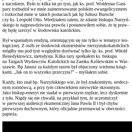
z naci­skiem. Było to kil­ka lat po tym, jak ks. prof. Wol­de­mar Gast­
pa­ry roz­bu­dził we mnie zain­te­re­so­wa­nie pol­skim ewan­ge­li­cy­zmem
i roz­ko­chał mnie w takich posta­ciach jak bp Juliusz Bur­sche
czy ks. Leopold Otto. Wie­dzia­łem zatem, że zda­nie bisku­pa Narzyń­
skie­go to naj­praw­dziw­sza praw­da i posta­no­wi­łem sobie, że tę praw­
dę będę sze­rzyć w śro­do­wi­sku kato­lic­kim.
Był wspa­nia­łym eru­dy­tą, orien­tu­ją­cym się nie tyl­ko w tema­ty­ce teo­
lo­gicz­nej. Z osób ze śro­do­wisk eku­me­ni­stów nie­rzym­sko­ka­to­lic­kich
mógł­by mu pod tym wzglę­dem dorów­nać tyl­ko śp. ks. prof. Witold
Bene­dyk­to­wicz, meto­dy­sta. Kil­ka razy spo­tka­łem ks. bisku­pa
na Tar­gach Wydaw­ców Kato­lic­kich na Zam­ku Kró­lew­skim w War­
sza­wie. Bp Janusz za każ­dym razem był obju­czo­ny wie­lo­ma książ­
ka­mi. „Jak on to wszyst­ko prze­czy­ta?” – myśla­łem sobie.
Każ­dy, kto znał bp. Narzyń­skie­go wie, że był zna­ko­mi­tym, ser­decz­
nym roz­mów­cą, a przy tym czło­wie­kiem nie­zwy­kle skrom­nym.
Jako biskup-eme­ryt nie sia­dał w pierw­szym rzę­dzie, lecz dys­kret­nie
z tyłu. Nigdy się nie chwa­lił, na przy­kład tym, że uczest­ni­czył
w pierw­szej audien­cji eku­me­nicz­nej Jana Paw­ła II i był chy­ba
pierw­szym duchow­nym, któ­ry ofi­cjal­nie prze­ma­wiał w obec­no­ści
papie­ża.