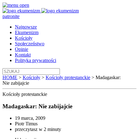
patronite
Najnowsze
Ekumenizm
Kościoły
Społeczeństwo
Opinie
Kontakt
Polityka prywatności
HOME
>
Kościoły
>
Kościoły protestanckie
>
Madagaskar:
Nie zabijajcie
Kościoły
protestanckie
Madagaskar: Nie zabijajcie
19 marca, 2009
Piotr Timus
przeczytasz w 2 minuty