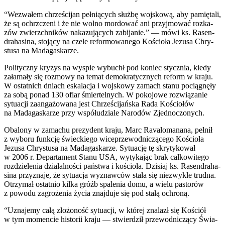
“Wezwa­łem chrze­ści­jan peł­nią­cych służ­bę woj­sko­wą, aby pamię­ta­li,
że są ochrzcze­ni i że nie wol­no mor­do­wać ani przyj­mo­wać roz­ka­
zów zwierzch­ni­ków naka­zu­ją­cych zabi­ja­nie.” — mówi ks. Rasen­
dra­ha­si­na, sto­ją­cy na cze­le refor­mo­wa­ne­go Kościo­ła Jezu­sa Chry­
stu­sa na Mada­ga­ska­rze.
Poli­tycz­ny kry­zys na wyspie wybuchł pod koniec stycz­nia, kie­dy
zała­ma­ły się roz­mo­wy na temat demo­kra­tycz­nych reform w kra­ju.
W ostat­nich dniach eska­la­cja i woj­sko­wy zamach sta­nu pocią­gnę­ły
za sobą ponad 130 ofiar śmier­tel­nych. W poko­jo­we roz­wią­za­nie
sytu­acji zaan­ga­żo­wa­na jest Chrze­ści­jań­ska Rada Kościo­łów
na Mada­ga­ska­rze przy współ­udzia­le Naro­dów Zjed­no­czo­nych.
Oba­lo­ny w zama­chu pre­zy­dent kra­ju, Marc Rava­lo­ma­na­na, peł­nił
z wybo­ru funk­cję świec­kie­go wice­prze­wod­ni­czą­ce­go Kościo­ła
Jezu­sa Chry­stu­sa na Mada­ga­ska­rze. Sytu­ację tę skry­ty­ko­wał
w 2006 r. Depar­ta­ment Sta­nu USA, wyty­ka­jąc brak cał­ko­wi­te­go
roz­dzie­le­nia dzia­łal­no­ści pań­stwa i kościo­ła. Dzi­siaj ks. Rasen­dra­ha­
si­na przy­zna­je, że sytu­acja wyznaw­ców sta­ła się nie­zwy­kle trud­na.
Otrzy­mał ostat­nio kil­ka gróźb spa­le­nia domu, a wie­lu pasto­rów
z powo­du zagro­że­nia życia znaj­du­je się pod sta­łą ochro­ną.
“Uzna­je­my całą zło­żo­ność sytu­acji, w któ­rej zna­lazł się Kościół
w tym momen­cie histo­rii kra­ju — stwier­dził prze­wod­ni­czą­cy Świa­