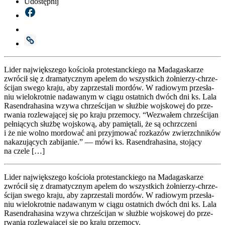
Udostępnij
Lider naj­więk­sze­go kościo­ła pro­te­stanc­kie­go na Mada­ga­ska­rze
zwró­cił się z dra­ma­tycz­nym ape­lem do wszyst­kich żoł­nie­­rzy-chrze­­­
ści­­jan swe­go kra­ju, aby zaprze­sta­li mor­dów. W radio­wym prze­sła­
niu wie­lo­krot­nie nada­wa­nym w cią­gu ostat­nich dwóch dni ks. Lala
Rasen­dra­ha­si­na wzy­wa chrze­ści­jan w służ­bie woj­sko­wej do prze­
rwa­nia roz­le­wa­ją­cej się po kra­ju prze­mo­cy. “Wezwa­łem chrze­ści­jan
peł­nią­cych służ­bę woj­sko­wą, aby pamię­ta­li, że są ochrzcze­ni
i że nie wol­no mor­do­wać ani przyj­mo­wać roz­ka­zów zwierzch­ni­ków
naka­zu­ją­cych zabi­ja­nie.” — mówi ks. Rasen­dra­ha­si­na, sto­ją­cy
na cze­le […]
Lider naj­więk­sze­go kościo­ła pro­te­stanc­kie­go na Mada­ga­ska­rze
zwró­cił się z dra­ma­tycz­nym ape­lem do wszyst­kich żoł­nie­rzy-chrze­
ści­jan swe­go kra­ju, aby zaprze­sta­li mor­dów. W radio­wym prze­sła­
niu wie­lo­krot­nie nada­wa­nym w cią­gu ostat­nich dwóch dni ks. Lala
Rasen­dra­ha­si­na wzy­wa chrze­ści­jan w służ­bie woj­sko­wej do prze­
rwa­nia roz­le­wa­ją­cej się po kra­ju prze­mo­cy.