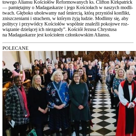
to­we­go Alian­su Kościo­łów Refor­mo­wa­nych ks. Cli­fton Kirk­pa­trick
— pamię­taj­my o Mada­ga­ska­rze i jego Kościo­łach w naszych modli­
twach. Głę­bo­ko ubo­le­wa­my nad śmier­cią, któ­rą przy­niósł kon­flikt,
znisz­cze­nia­mi i stra­chem, w któ­rym żyją ludzie. Modli­my się, aby
poli­ty­cy i przy­wód­cy Kościo­łów wspól­nie zna­leź­li poko­jo­we roz­
wią­za­nie dzie­lą­cej ich nie­zgo­dy”. Kościół Jezu­sa Chry­stu­sa
na Mada­ga­ska­rze jest kościo­łem człon­kow­skim Alian­su.
POLECANE