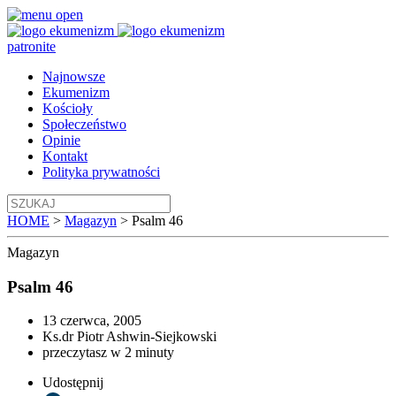
patronite
Najnowsze
Ekumenizm
Kościoły
Społeczeństwo
Opinie
Kontakt
Polityka prywatności
HOME
>
Magazyn
>
Psalm 46
Magazyn
Psalm 46
13 czerwca, 2005
Ks.dr Piotr Ashwin-Siejkowski
przeczytasz w 2 minuty
Udostępnij