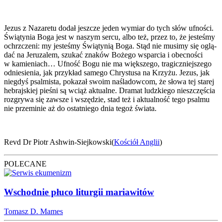
Jezus z Naza­re­tu dodał jesz­cze jeden wymiar do tych słów ufno­ści.
Świą­ty­nia Boga jest w naszym ser­cu, albo też, przez to, że jeste­śmy
ochrzcze­ni: my jeste­śmy Świą­ty­nią Boga. Stąd nie musi­my się oglą­
dać na Jeru­za­lem, szu­kać zna­ków Boże­go wspar­cia i obec­no­ści
w kamie­niach… Ufność Bogu nie ma więk­sze­go, tra­gicz­niej­sze­go
odnie­sie­nia, jak przy­kład same­go Chry­stu­sa na Krzy­żu. Jezus, jak
nie­gdyś psal­mi­sta, poka­zał swo­im naśla­dow­com, że sło­wa tej sta­rej
hebraj­skiej pie­śni są wciąż aktu­al­ne. Dra­mat ludz­kie­go nie­szczę­ścia
roz­gry­wa się zawsze i wszę­dzie, stad też i aktu­al­ność tego psal­mu
nie prze­mi­nie aż do ostat­nie­go dnia tegoż świa­ta.
Revd Dr Piotr Ash­win-Siej­kow­ski(
Kościół Anglii
)
POLECANE
Wschodnie płuco liturgii mariawitów
Tomasz D. Mames