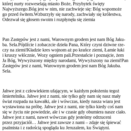
któ­rej nur­ty roz­we­se­la­ją mia­sto Boże, Przy­by­tek świę­ty
Najwyższego.Bóg jest w nim, nie zachwie­je się: Bóg wspo­mo­że
go przed świtem.Wzburzyły się naro­dy, zachwia­ły się kró­le­stwa,
Ode­zwał się gło­sem swo­im i roz­pły­nę­ła się zie­mia
Pan Zastę­pów jest z nami, Warow­nym gro­dem jest nam Bóg Jaku­
ba. Sela.Pójdźcie i zobacz­cie dzie­ła Pana, Któ­ry czy­ni dziw­ne rze­
czy na ziemi!Kładzie kres woj­nom aż po krań­ce zie­mi, Łamie łuki
i kru­szy włócz­nie, Wozy ogniem pali.Przestańcie i poznaj­cie, żem
Ja Bóg, Wywyż­szo­ny mię­dzy naro­da­mi, Wywyż­szo­ny na ziemi!Pan
Zastę­pów jest z nami, Warow­nym gro­dem jest nam Bóg Jaku­ba.
Sela.
Jah­we jest z czło­wie­kiem ufa­ją­cym, w każ­dym poło­że­niu tegoż
śmier­tel­ni­ka. Jah­we jest z nami, nie tyl­ko gdy nam się nasz mały
świat roz­pa­da na kawał­ki, ale i wów­czas, kie­dy nasza wia­ra jest
wysta­wio­na na pró­bę. Jah­we jest z nami, nie tyl­ko kie­dy coś nam
się w życiu nie powie­dzie, ale i w cza­sie gdy obumie­ra nasze cia­ło.
Jah­we jest z nami, nawet wów­czas gdy jeste­śmy odrzu­ce­ni
przez przy­ja­ciół… Jah­we jest zawsze z nami – zda­je się śpie­wać
psal­mi­sta i z rado­ścią spo­glą­da ku Jeru­za­lem, ku Świą­ty­ni.