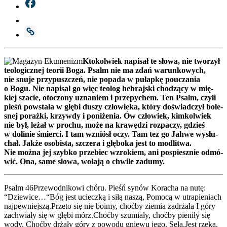
Kto­kol­wiek napi­sał te sło­wa, nie two­rzył
teo­lo­gicz­nej teo­rii Boga. Psalm nie ma zdań warun­ko­wych,
nie snu­je przy­pusz­czeń, nie popa­da w pułap­kę poucza­nia
o Bogu. Nie napi­sał go więc teo­log hebraj­ski cho­dzą­cy w mię­
kiej sza­cie, oto­czo­ny uzna­niem i prze­py­chem. Ten Psalm, czy­li
pieśń powsta­ła w głę­bi duszy czło­wie­ka, któ­ry doświad­czył bole­
snej poraż­ki, krzyw­dy i poni­że­nia. Ów czło­wiek, kim­kol­wiek
nie był, leżał w pro­chu, może na kra­wę­dzi roz­pa­czy, gdzieś
w doli­nie śmier­ci. I tam wzniósł oczy. Tam tez go Jah­we wysłu­
chał. Jak­że oso­bi­sta, szcze­ra i głę­bo­ka jest to modli­twa.
Nie moż­na jej szyb­ko prze­biec wzro­kiem, ani pospiesz­nie odmó­
wić. Ona, same sło­wa, woła­ją o chwi­le zadu­my.
Psalm 46Przewodnikowi chó­ru. Pieśń synów Kora­cha na nutę:
“Dziewice…“Bóg jest uciecz­ką i siłą naszą, Pomo­cą w utra­pie­niach
najpewniejszą.Przeto się nie boimy, choć­by zie­mia zadrża­ła I góry
zachwia­ły się w głę­bi mórz.Choćby szu­mia­ły, choć­by pie­ni­ły się
wody, Choć­by drża­ły góry z powo­du gnie­wu jego. Sela.Jest rze­ka,