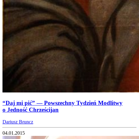
“Daj mi pić” — Powszechny Tydzień Modlitwy
o Jedność Chrześcijan
Dariusz Bruncz
04.01.2015