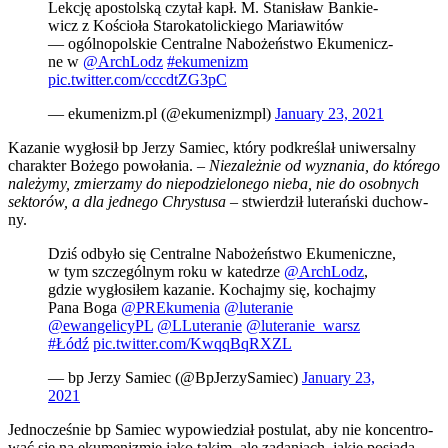
Lek­cję apo­stol­ską czy­tał kapł. M. Sta­ni­sław Ban­kie­
wicz z Kościo­ła Sta­ro­ka­to­lic­kie­go Maria­wi­tów
— ogól­no­pol­skie Cen­tral­ne Nabo­żeń­stwo Eku­me­nicz­
ne w
@ArchLodz
#eku­me­nizm
pic.twitter.com/cccdtZG3pC
— ekumenizm.pl (@ekumenizmpl)
Janu­ary 23, 2021
Kaza­nie wygło­sił bp Jerzy Samiec, któ­ry pod­kre­ślał uni­wer­sal­ny
cha­rak­ter Boże­go powo­ła­nia. –
Nie­za­leż­nie od wyzna­nia, do któ­re­go
nale­ży­my, zmie­rza­my do nie­po­dzie­lo­ne­go nie­ba, nie do osob­nych
sek­to­rów, a dla jed­ne­go Chry­stu­sa
– stwier­dził lute­rań­ski duchow­
ny.
Dziś odby­ło się Cen­tral­ne Nabo­żeń­stwo Eku­me­nicz­ne,
w tym szcze­gól­nym roku w kate­drze
@ArchLodz
,
gdzie wygło­si­łem kaza­nie. Kochaj­my się, kochaj­my
Pana Boga
@PREkumenia
@luteranie
@ewangelicyPL
@LLuteranie
@luteranie_warsz
#Łódź
pic.twitter.com/KwqqBqRXZL
— bp Jerzy Samiec (@BpJerzySamiec)
Janu­ary 23,
2021
Jed­no­cze­śnie bp Samiec wypo­wie­dział postu­lat, aby nie kon­cen­tro­
wać się na eku­me­ni­zmie jako takim, ale zada­niach, jakie posia­da