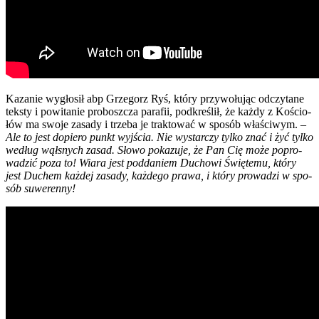
Kaza­nie wygło­sił abp Grze­gorz Ryś, któ­ry przy­wo­łu­jąc odczy­ta­ne
tek­sty i powi­ta­nie pro­bosz­cza para­fii, pod­kre­ślił, że każ­dy z Kościo­
łów ma swo­je zasa­dy i trze­ba je trak­to­wać w spo­sób wła­ści­wym. –
Ale to jest dopie­ro punkt wyj­ścia. Nie wystar­czy tyl­ko znać i żyć tyl­ko
według wął­snych zasad. Sło­wo poka­zu­je, że Pan Cię może popro­
wa­dzić poza to! Wia­ra jest pod­da­niem Ducho­wi Świę­te­mu, któ­ry
jest Duchem każ­dej zasa­dy, każ­de­go pra­wa, i któ­ry pro­wa­dzi w spo­
sób suwe­ren­ny!