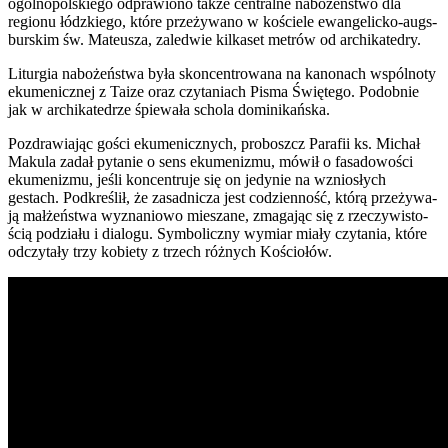
ogól­no­pol­skie­go odpra­wio­no tak­że cen­tral­ne nabo­żeń­stwo dla
regio­nu łódz­kie­go, któ­re prze­ży­wa­no w koście­le ewan­ge­lic­ko-augs­
bur­skim św. Mate­usza, zale­d­wie kil­ka­set metrów od archi­ka­te­dry.
Litur­gia nabo­żeń­stwa była skon­cen­tro­wa­na na kano­nach wspól­no­ty
eku­me­nicz­nej z Taize oraz czy­ta­niach Pisma Świę­te­go. Podob­nie
jak w archi­ka­te­drze śpie­wa­ła scho­la domi­ni­kań­ska.
Pozdra­wia­jąc gości eku­me­nicz­nych, pro­boszcz Para­fii ks. Michał
Maku­la zadał pyta­nie o sens eku­me­ni­zmu, mówił o fasa­do­wo­ści
eku­me­ni­zmu, jeśli kon­cen­tru­je się on jedy­nie na wznio­słych
gestach. Pod­kre­ślił, że zasad­ni­cza jest codzien­ność, któ­rą prze­ży­wa­
ją mał­żeń­stwa wyzna­nio­wo mie­sza­ne, zma­ga­jąc się z rze­czy­wi­sto­
ścią podzia­łu i dia­lo­gu. Sym­bo­licz­ny wymiar mia­ły czy­ta­nia, któ­re
odczy­ta­ły trzy kobie­ty z trzech róż­nych Kościo­łów.