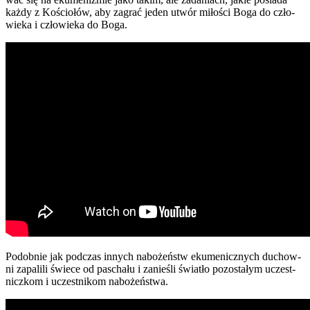
każ­dy z Kościo­łów, aby zagrać jeden utwór miło­ści Boga do czło­
wie­ka i czło­wie­ka do Boga.
Podob­nie jak pod­czas innych nabo­żeństw eku­me­nicz­nych duchow­
ni zapa­li­li świe­ce od pas­cha­łu i zanie­śli świa­tło pozo­sta­łym uczest­
nicz­kom i uczest­ni­kom nabo­żeń­stwa.