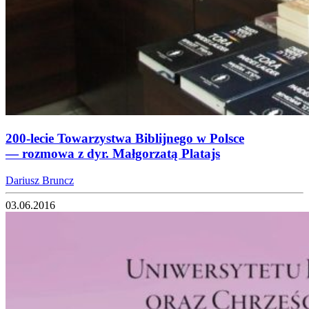
200-lecie Towarzystwa Biblijnego w Polsce
— rozmowa z dyr. Małgorzatą Platajs
Dariusz Bruncz
03.06.2016