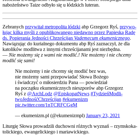
nabo­żeń­stwo Taize odby­ło się u łódz­kich lute­ran.
Zebra­nych
przy­wi­tał metro­po­li­ta łódz­ki
abp Grze­gorz Ryś,
przy­wo­
łu­jąc kil­ka myśli z opu­bli­ko­wa­ne­go nie­daw­no przez Papie­ską Radę
ds. Popie­ra­nia Jed­no­ści Chrze­ści­jan
Vade­me­cum eku­me­nicz­ne­go
.
Nawią­zu­jąc do kurial­ne­go doku­men­tu abp Ryś zazna­czył, że dla
kato­li­ków modli­twa z inny­mi chrze­ści­ja­na­mi jest nie­zbęd­na.
—
Nie może­my się z wami nie modlić.! Nie może­my i nie chce­my
modlić się sami!
Nie może­my i nie chce­my się modlić bez was,
nie może­my sami prze­po­wia­dać Sło­wa Boże­go
i świad­czyć o miło­sier­dziu Pana — powie­dział
na począt­ku eku­me­nicz­nych nie­szpo­rów abp Grze­gorz
Ryś z
@ArchLodz
@EpiskopatNews
#Tydzień­Mo­dli­
two­Jed­ność­Chrze­ści­jan
#eku­me­nizm
pic.twitter.com/1nTCRFCGgM
— ekumenizm.pl (@ekumenizmpl)
Janu­ary 23, 2021
Litur­gię Sło­wa pro­wa­dzi­li duchow­ni róż­nych wyznań – rzym­sko­ka­
to­lic­kie­go, ewan­ge­lic­kie­go i maria­wic­kie­go.