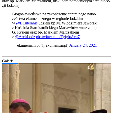
oraz bp. Mar­kiem Mar­cza­kiem, bisku­pem pomoc­ni­czym archi­die­ce­
zji łódz­kiej.
Bło­go­sła­wień­stwa na zakoń­cze­nie cen­tral­ne­go nabo­
żeń­stwa eku­me­nicz­ne­go w regio­nie łódz­kim
w
@LLuteranie
udzie­lił bp M. Wło­dzi­mierz Jawor­ski
z Kościo­ła Sta­ro­ka­to­lic­kie­go Maria­wi­tów wraz z abp.
G. Rysiem oraz bp. Mar­kiem Mar­cza­kiem
z
@ArchLodz
pic.twitter.com/FgigbtAcn7
— ekumenizm.pl (@ekumenizmpl)
Janu­ary 24, 2021
Gale­ria