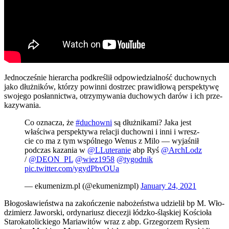
Jed­no­cze­śnie hie­rar­cha pod­kre­ślił odpo­wie­dzial­ność duchow­nych
jako dłuż­ni­ków, któ­rzy powin­ni dostrzec pra­wi­dło­wą per­spek­ty­wę
swo­je­go posłan­nic­twa, otrzy­my­wa­nia ducho­wych darów i ich prze­
ka­zy­wa­nia.
Co ozna­cza, że
#duchow­ni
są dłuż­ni­ka­mi? Jaka jest
wła­ści­wa per­spek­ty­wa rela­cji duchow­ni i inni i wresz­
cie co ma z tym wspól­ne­go Wenus z Milo — wyja­śnił
pod­czas kaza­nia w
@LLuteranie
abp Ryś
@ArchLodz
/
@DEON_PL
@wiez1958
@tygodnik
pic.twitter.com/ygydPbvOUa
— ekumenizm.pl (@ekumenizmpl)
Janu­ary 24, 2021
Bło­go­sła­wień­stwa na zakoń­cze­nie nabo­żeń­stwa udzie­lił bp M. Wło­
dzi­mierz Jawor­ski, ordy­na­riusz die­ce­zji łódz­ko-ślą­skiej Kościo­ła
Sta­ro­ka­to­lic­kie­go Maria­wi­tów wraz z abp. Grze­go­rzem Rysiem