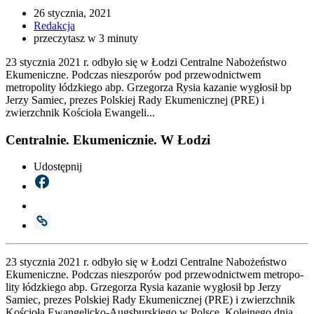
26 stycznia, 2021
Redakcja
przeczytasz w 3 minuty
23 stycznia 2021 r. odbyło się w Łodzi Centralne Nabożeństwo
Ekumeniczne. Podczas nieszporów pod przewodnictwem
metropolity łódzkiego abp. Grzegorza Rysia kazanie wygłosił bp
Jerzy Samiec, prezes Polskiej Rady Ekumenicznej (PRE) i
zwierzchnik Kościoła Ewangeli...
Centralnie. Ekumenicznie. W Łodzi
Udostępnij
23 stycz­nia 2021 r. odby­ło się w Łodzi Cen­tral­ne Nabo­żeń­stwo
Eku­me­nicz­ne. Pod­czas nie­szpo­rów pod prze­wod­nic­twem metro­po­
li­ty łódz­kie­go abp. Grze­go­rza Rysia kaza­nie wygło­sił bp Jerzy
Samiec, pre­zes Pol­skiej Rady Eku­me­nicz­nej (PRE) i zwierzch­nik
Kościo­ła Ewan­ge­lic­ko-Augs­bur­skie­go w Pol­sce. Kolej­ne­go dnia