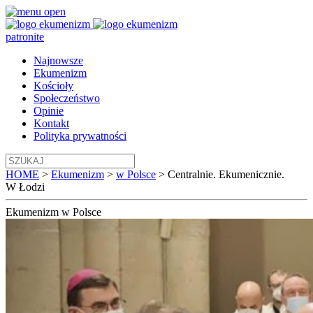
patronite
Najnowsze
Ekumenizm
Kościoły
Społeczeństwo
Opinie
Kontakt
Polityka prywatności
HOME
>
Ekumenizm
>
w Polsce
>
Centralnie. Ekumenicznie.
W Łodzi
Ekumenizm
w Polsce