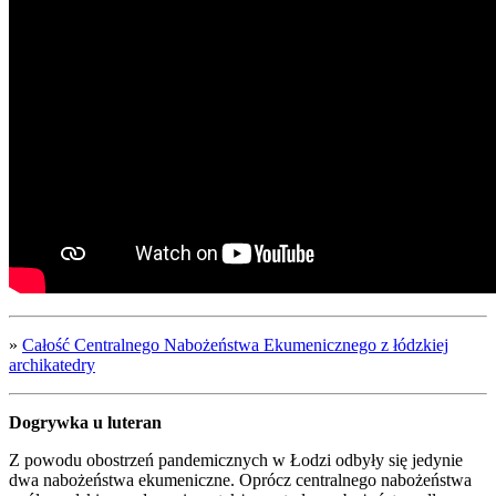
»
Całość Cen­tral­ne­go Nabo­żeń­stwa Eku­me­nicz­ne­go z łódz­kiej
archi­ka­te­dry
Dogryw­ka u lute­ran
Z powo­du obostrzeń pan­de­micz­nych w Łodzi odby­ły się jedy­nie
dwa nabo­żeń­stwa eku­me­nicz­ne. Oprócz cen­tral­ne­go nabo­żeń­stwa