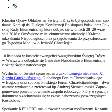
Klasz­tor Ojców Obla­tów na Świę­tym Krzy­żu był gospo­da­rzem spo­
tka­nia Komi­sji ds. Dia­lo­gu Kon­fe­ren­cji Epi­sko­pa­tu Pol­ski oraz Pol­
skiej Rady Eku­me­nicz­nej, któ­re odby­ło się w dniach 28–29 wrze­
śnia 2018 r. Omó­wio­no m.in. eku­me­nicz­ne obcho­dy 100-lecia
odzy­ska­nia Nie­pod­le­gło­ści oraz przy­go­to­wa­nia do przy­szło­rocz­ne­
go Tygo­dnia Modlitw o Jed­ność Chrze­ści­jan.
10 listo­pa­da w koście­le ewan­ge­lic­ko-augs­bur­skim Świę­tej Trój­cy
w War­sza­wie odbę­dzie się Cen­tral­ne Nabo­żeń­stwo Eku­me­nicz­ne
z oka­zji świę­ta naro­do­we­go.
Wysłu­cha­no rów­nież spra­woz­dań z
zakoń­czo­ne­go nie­daw­no XI
Zjaz­du Gnieź­nień­skie­go
, Glo­bal­ne­go Forum Chrze­ści­jań­skie­go
w Bogo­cie oraz spo­tkań Pol­skie­go Forum Chrze­ści­jań­skie­go – dwa
ostat­nie wyda­rze­nia zre­fe­ro­wał bp Andrzej Sie­mie­niew­ski. Zapro­
po­no­wa­no ponad­to powo­ła­nie zespo­łu robo­cze­go, któ­ry wypra­cu­je
doku­ment o zacho­wa­niu się w cza­sie nabo­żeństw poszcze­gól­nych
Kościo­łów.
Spo­tka­nie KEP i PRE mia­ło rów­nież wymiar modli­tew­ny. Kaza­nie