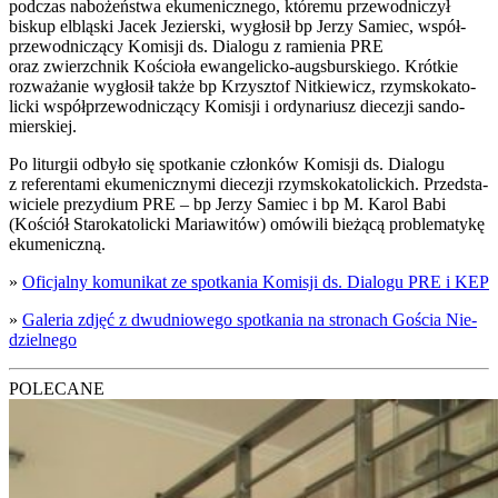
pod­czas nabo­żeń­stwa eku­me­nicz­ne­go, któ­re­mu prze­wod­ni­czył
biskup elblą­ski Jacek Jezier­ski, wygło­sił bp Jerzy Samiec, współ­
prze­wod­ni­czą­cy Komi­sji ds. Dia­lo­gu z ramie­nia PRE
oraz zwierzch­nik Kościo­ła ewan­ge­lic­ko-augs­bur­skie­go. Krót­kie
roz­wa­ża­nie wygło­sił tak­że bp Krzysz­tof Nit­kie­wicz, rzym­sko­ka­to­
lic­ki współ­prze­wod­ni­czą­cy Komi­sji i ordy­na­riusz die­ce­zji san­do­
mier­skiej.
Po litur­gii odby­ło się spo­tka­nie człon­ków Komi­sji ds. Dia­lo­gu
z refe­ren­ta­mi eku­me­nicz­ny­mi die­ce­zji rzym­sko­ka­to­lic­kich. Przed­sta­
wi­cie­le pre­zy­dium PRE – bp Jerzy Samiec i bp M. Karol Babi
(Kościół Sta­ro­ka­to­lic­ki Maria­wi­tów) omó­wi­li bie­żą­cą pro­ble­ma­ty­kę
eku­me­nicz­ną.
»
Ofi­cjal­ny komu­ni­kat ze spo­tka­nia Komi­sji ds. Dia­lo­gu PRE i KEP
»
Gale­ria zdjęć z dwu­dnio­we­go spo­tka­nia na stro­nach Gościa Nie­
dziel­ne­go
POLECANE