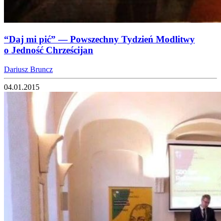
“Daj mi pić” — Powszechny Tydzień Modlitwy
o Jedność Chrześcijan
Dariusz Bruncz
04.01.2015