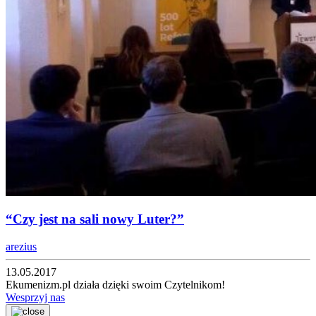
“Czy jest na sali nowy Luter?”
arezius
13.05.2017
Ekumenizm.pl działa dzięki swoim Czytelnikom!
Wesprzyj nas