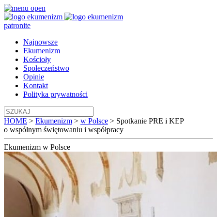
patronite
Najnowsze
Ekumenizm
Kościoły
Społeczeństwo
Opinie
Kontakt
Polityka prywatności
HOME
>
Ekumenizm
>
w Polsce
>
Spotkanie PRE i KEP
o wspólnym świętowaniu i współpracy
Ekumenizm
w Polsce