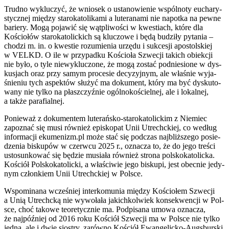
Trud­no wyklu­czyć, że wnio­sek o usta­no­wie­nie wspól­no­ty eucha­ry­
stycz­nej mię­dzy sta­ro­ka­to­li­ka­mi a lute­ra­na­mi nie napo­tka na pew­ne
barie­ry. Mogą poja­wić się wąt­pli­wo­ści w kwe­stiach, któ­re dla
Kościo­łów sta­ro­ka­to­lic­kich są klu­czo­we i będą budzi­ły pyta­nia –
cho­dzi m. in. o kwe­stie rozu­mie­nia urzę­du i suk­ce­sji apo­stol­skiej
w VELKD. O ile w przy­pad­ku Kościo­ła Szwe­cji takich obiek­cji
nie było, o tyle nie­wy­klu­czo­ne, że mogą zostać pod­nie­sio­ne w dys­
ku­sjach oraz przy samym pro­ce­sie decy­zyj­nym, ale wła­śnie wyja­
śnie­niu tych aspek­tów słu­żyć ma doku­ment, któ­ry ma być dys­ku­to­
wa­ny nie tyl­ko na płasz­czyź­nie ogól­no­ko­ściel­nej, ale i lokal­nej,
a tak­że para­fial­nej.
Ponie­waż z doku­men­tem lute­rań­sko-sta­ro­ka­to­lic­kim z Nie­miec
zapo­znać się musi rów­nież epi­sko­pat Unii Utrechc­kiej, co według
infor­ma­cji ekumenizm.pl może stać się pod­czas naj­bliż­sze­go posie­
dze­nia bisku­pów w czerw­cu 2025 r., ozna­cza to, że do jego tre­ści
usto­sun­ko­wać się będzie musia­ła rów­nież stro­na pol­sko­ka­to­lic­ka.
Kościół Pol­sko­ka­to­lic­ki, a wła­ści­wie jego bisku­pi, jest obec­nie jedy­
nym człon­kiem Unii Utrechc­kiej w Pol­sce.
Wspo­mi­na­na wcze­śniej inter­ko­mu­nia mię­dzy Kościo­łem Szwe­cji
a Unią Utrechc­ką nie wywo­ła­ła jakich­kol­wiek kon­se­kwen­cji w Pol­
sce, choć tako­we teo­re­tycz­nie ma. Pod­pi­sa­na umo­wa ozna­cza,
że naj­póź­niej od 2016 roku Kościół Szwe­cji ma w Pol­sce nie tyl­ko
jed­ną, ale i dwie sio­stry, zarów­no Kościół Ewan­ge­lic­ko-Augs­bur­ski,