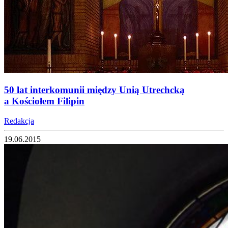
50 lat interkomunii między Unią Utrechcką
a Kościołem Filipin
Redakcja
19.06.2015