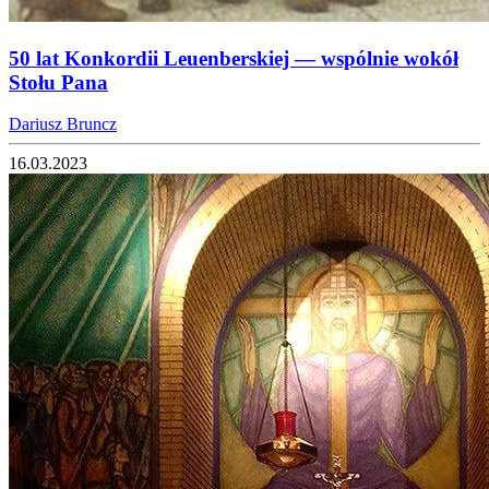
50 lat Konkordii Leuenberskiej — wspólnie wokół
Stołu Pana
Dariusz Bruncz
16.03.2023