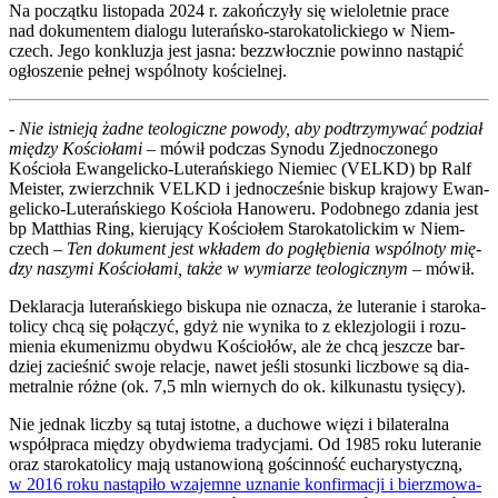
Na począt­ku listo­pa­da 2024 r. zakoń­czy­ły się wie­lo­let­nie pra­ce
nad doku­men­tem dia­lo­gu lute­rań­sko-sta­ro­ka­to­lic­kie­go w Niem­
czech. Jego kon­klu­zja jest jasna: bez­zwłocz­nie powin­no nastą­pić
ogło­sze­nie peł­nej wspól­no­ty kościel­nej.
-
Nie ist­nie­ją żad­ne teo­lo­gicz­ne powo­dy, aby pod­trzy­my­wać podział
mię­dzy Kościo­ła­mi
– mówił pod­czas Syno­du Zjed­no­czo­ne­go
Kościo­ła Ewan­ge­lic­ko-Lute­rań­skie­go Nie­miec (VELKD) bp Ralf
Meister, zwierzch­nik VELKD i jed­no­cze­śnie biskup kra­jo­wy Ewan­
ge­lic­ko-Lute­rań­skie­go Kościo­ła Hano­we­ru. Podob­ne­go zda­nia jest
bp Mat­thias Ring, kie­ru­ją­cy Kościo­łem Sta­ro­ka­to­lic­kim w Niem­
czech –
Ten doku­ment jest wkła­dem do pogłę­bie­nia wspól­no­ty mię­
dzy naszy­mi Kościo­ła­mi, tak­że w wymia­rze teo­lo­gicz­nym
– mówił.
Dekla­ra­cja lute­rań­skie­go bisku­pa nie ozna­cza, że lute­ra­nie i sta­ro­ka­
to­li­cy chcą się połą­czyć, gdyż nie wyni­ka to z ekle­zjo­lo­gii i rozu­
mie­nia eku­me­ni­zmu oby­dwu Kościo­łów, ale że chcą jesz­cze bar­
dziej zacie­śnić swo­je rela­cje, nawet jeśli sto­sun­ki licz­bo­we są dia­
me­tral­nie róż­ne (ok. 7,5 mln wier­nych do ok. kil­ku­na­stu tysię­cy).
Nie jed­nak licz­by są tutaj istot­ne, a ducho­we wię­zi i bila­te­ral­na
współ­pra­ca mię­dzy oby­dwie­ma tra­dy­cja­mi. Od 1985 roku lute­ra­nie
oraz sta­ro­ka­to­li­cy mają usta­no­wio­ną gościn­ność eucha­ry­stycz­ną,
w 2016 roku nastą­pi­ło wza­jem­ne uzna­nie kon­fir­ma­cji i bierz­mo­wa­