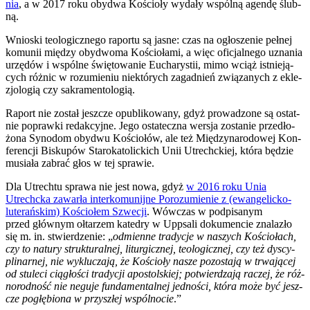
nia
, a w 2017 roku oby­dwa Kościo­ły wyda­ły wspól­ną agen­dę ślub­
ną.
Wnio­ski teo­lo­gicz­ne­go rapor­tu są jasne: czas na ogło­sze­nie peł­nej
komu­nii mię­dzy oby­dwo­ma Kościo­ła­mi, a więc ofi­cjal­ne­go uzna­nia
urzę­dów i wspól­ne świę­to­wa­nie Eucha­ry­stii, mimo wciąż ist­nie­ją­
cych róż­nic w rozu­mie­niu nie­któ­rych zagad­nień zwią­za­nych z ekle­
zjo­lo­gią czy sakra­men­to­lo­gią.
Raport nie został jesz­cze opu­bli­ko­wa­ny, gdyż pro­wa­dzo­ne są ostat­
nie popraw­ki redak­cyj­ne. Jego osta­tecz­na wer­sja zosta­nie przed­ło­
żo­na Syno­dom oby­dwu Kościo­łów, ale też Mię­dzy­na­ro­do­wej Kon­
fe­ren­cji Bisku­pów Sta­ro­ka­to­lic­kich Unii Utrechc­kiej, któ­ra będzie
musia­ła zabrać głos w tej spra­wie.
Dla Utrech­tu spra­wa nie jest nowa, gdyż
w 2016 roku Unia
Utrechc­ka zawar­ła inter­ko­mu­nij­ne Poro­zu­mie­nie z (ewan­ge­lic­ko-
lute­rań­skim) Kościo­łem Szwe­cji
. Wów­czas w pod­pi­sa­nym
przed głów­nym ołta­rzem kate­dry w Uppsa­li doku­men­cie zna­la­zło
się m. in. stwier­dze­nie: „
odmien­ne tra­dy­cje w naszych Kościo­łach,
czy to natu­ry struk­tu­ral­nej, litur­gicz­nej, teo­lo­gicz­nej, czy też dys­cy­
pli­nar­nej, nie wyklu­cza­ją, że Kościo­ły nasze pozo­sta­ją w trwa­ją­cej
od stu­le­ci cią­gło­ści tra­dy­cji apo­stol­skiej; potwier­dza­ją raczej, że róż­
no­rod­ność nie negu­je fun­da­men­tal­nej jed­no­ści, któ­ra może być jesz­
cze pogłę­bio­na w przy­szłej wspól­no­cie
.”