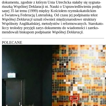
doku­men­tu, zgod­nie z któ­rym Unia Utrechc­ka sta­ła­by się sygna­ta­
riusz­ką Wspól­nej Dekla­ra­cji nt. Nauki o Uspra­wie­dli­wie­niu pod­pi­
sa­nej 35 lat temu (1999) mię­dzy Kościo­łem rzym­sko­ka­to­lic­kim
a Świa­to­wą Fede­ra­cją Lute­rań­ską. Od cza­su jej pod­pi­sa­nia tekst
Wspól­nej Dekla­ra­cji
uzna­li rów­nież mię­dzy­na­ro­do­we struk­tu­ry
Wspól­no­ty Angli­kań­skiej, meto­dy­stów i refor­mo­wa­nych. Sta­ro­ka­to­
lic­cy teo­lo­dzy przy­ję­li zarys doku­men­tu do wia­do­mo­ści i zare­ko­
men­do­wa­li bisku­pom pod­pi­sa­nie
Wspól­nej Dekla­ra­cji
.
POLECANE