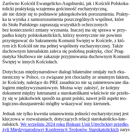
Zarów­no Kościół Ewan­ge­lic­ko-Augs­bur­ski, jak i Kościół Pol­sko­ka­
to­lic­ki prak­ty­ku­ją wza­jem­na gościn­ność eucha­ry­stycz­ną,
ale nie dzie­je się to pod­sta­wie jakie­go­kol­wiek poro­zu­mie­nia. Prak­ty­
ka ta wyni­ka z samo­zro­zu­mie­nia poszcze­gól­nych wspól­not, któ­re
do Sto­łu Pań­skie­go zapra­sza­ją wszyst­kich ochrzczo­nych
bez koniecz­no­ści zmia­ny wyzna­nia. Ina­czej ma się spra­wa w przy­
pad­ku księ­ży pol­sko­ka­to­lic­kich, któ­rzy teo­re­tycz­nie nie powin­ni
przy­stę­po­wać do Sakra­men­tu Komu­nii Świę­tej w Koście­le, z któ­
rym ich Kościół nie ma peł­nej wspól­no­ty eucha­ry­stycz­nej. Tak­że
duchow­nym lute­rań­skim zale­ca się podob­ną prak­ty­kę, choć Prag­
ma­ty­ka Służ­bo­wa nie zaka­zu­je przyj­mo­wa­nia duchow­nym Komu­nii
Świę­tej w innych Kościo­łach.
Dotych­czas mię­dzy­na­ro­do­we dia­lo­gi bila­te­ral­ne omi­ja­ły ruch eku­
me­nicz­ny w Pol­sce, co zwią­za­ne jest cho­ciaż­by ze smut­nym fak­tem,
że Kościo­ły, nale­żą­ce do PRE zasad­ni­czo nie są zain­te­re­so­wa­ne dia­
lo­giem mię­dzy­wy­zna­nio­wym. Moż­na więc zało­żyć, że kolej­ny
doku­ment mię­dzy lute­ra­na­mi a sta­ro­ka­to­li­ka­mi wła­ści­wie nie prze­ło­
ży się w jaki­kol­wiek spo­sób na grunt pol­ski, nawet jeśli aspekt teo­
lo­gicz­no-dusz­pa­ster­ski mógł­by wska­zy­wać inny kie­ru­nek.
Jed­nak nie tyl­ko kwe­stia usta­no­wie­nia jed­no­ści eucha­ry­stycz­nej jest
klu­czo­wa w roz­wa­ża­niach, doty­czą­cych rela­cji sta­ro­ka­to­lic­ko-lute­
rań­skich.
We wrze­śniu 2024 roku Bisku­pi Unii Utrechc­kiej przed­ło­
ży­li Mię­dzy­na­ro­do­wej Kon­fe­ren­cji Teo­lo­gów Sta­ro­ka­to­lic­kich
zarys