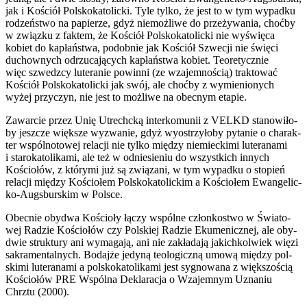
jak i Kościół Pol­sko­ka­to­lic­ki. Tyle tyl­ko, że jest to w tym wypad­ku
rodzeń­stwo na papie­rze, gdyż nie­moż­li­we do prze­ży­wa­nia, choć­by
w związ­ku z fak­tem, że Kościół Pol­sko­ka­to­lic­ki nie wyświę­ca
kobiet do kapłań­stwa, podob­nie jak Kościół Szwe­cji nie świę­ci
duchow­nych odrzu­ca­ją­cych kapłań­stwa kobiet. Teo­re­tycz­nie
więc szwedz­cy lute­ra­nie powin­ni (ze wza­jem­no­ścią) trak­to­wać
Kościół Pol­sko­ka­to­lic­ki jak swój, ale choć­by z wymie­nio­nych
wyżej przy­czyn, nie jest to moż­li­we na obec­nym eta­pie.
Zawar­cie przez Unię Utrechc­ką inter­ko­mu­nii z VELKD sta­no­wi­ło­
by jesz­cze więk­sze wyzwa­nie, gdyż wyostrzy­ło­by pyta­nie o cha­rak­
ter wspól­no­to­wej rela­cji nie tyl­ko mię­dzy nie­miec­ki­mi lute­ra­na­mi
i sta­ro­ka­to­li­ka­mi, ale też w odnie­sie­niu do wszyst­kich innych
Kościo­łów, z któ­ry­mi już są zwią­za­ni, w tym wypad­ku o sto­pień
rela­cji mię­dzy Kościo­łem Pol­sko­ka­to­lic­kim a Kościo­łem Ewan­ge­lic­
ko-Augs­bur­skim w Pol­sce.
Obec­nie oby­dwa Kościo­ły łączy wspól­ne człon­ko­stwo w Świa­to­
wej Radzie Kościo­łów czy Pol­skiej Radzie Eku­me­nicz­nej, ale oby­
dwie struk­tu­ry ani wyma­ga­ją, ani nie zakła­da­ją jakich­kol­wiek wię­zi
sakra­men­tal­nych. Bodaj­że jedy­ną teo­lo­gicz­ną umo­wą mię­dzy pol­
ski­mi lute­ra­na­mi a pol­sko­ka­to­li­ka­mi jest sygno­wa­na z więk­szo­ścią
Kościo­łów PRE Wspól­na Dekla­ra­cja o Wza­jem­nym Uzna­niu
Chrztu (2000).