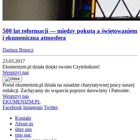
500 lat reformacji — między pokutą a świętowaniem
i ekumeniczna atmosfera
Dariusz Bruncz
23.03.2017
Ekumenizm.pl działa dzięki swoim Czytelnikom!
Wesprzyj nas
Portal ekumenizm.pl działa na zasadzie charytatywnej pracy naszej
redakcji. Zachęcamy do wsparcia poprzez darowizny i Patronite.
Wesprzyj nas
EKUMENIZM.PL
Facebook
Instagram
Twitter
Kontakt
About us
über uns
про нас