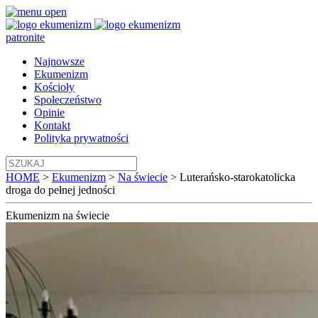
patronite
Najnowsze
Ekumenizm
Kościoły
Społeczeństwo
Opinie
Kontakt
Polityka prywatności
HOME
>
Ekumenizm
>
Na świecie
>
Luterańsko-starokatolicka
droga do pełnej jedności
Ekumenizm
na świecie