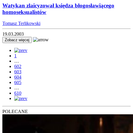
Watykan zlaicyzował księdza błogosławiącego
homoseksualistów
Tomasz Terlikowski
19.03.2003
Zobacz więcej
1
…
602
603
604
605
…
610
POLECANE