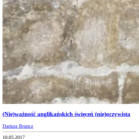
(Nie)ważność anglikańskich święceń (nie)oczywista
Dariusz Bruncz
10.05.2017