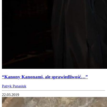
“Kanony Kanonami, ale sprawiedliwość…”
Patryk Panasiuk
22.03.2019