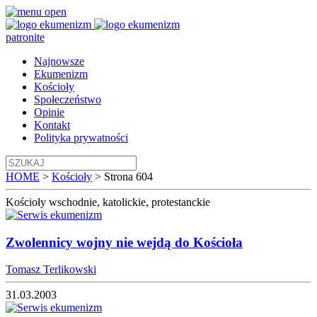
patronite
Najnowsze
Ekumenizm
Kościoły
Społeczeństwo
Opinie
Kontakt
Polityka prywatności
HOME
>
Kościoły
>
Strona 604
Kościoły
wschodnie, katolickie, protestanckie
Zwolennicy wojny nie wejdą do Kościoła
Tomasz Terlikowski
31.03.2003