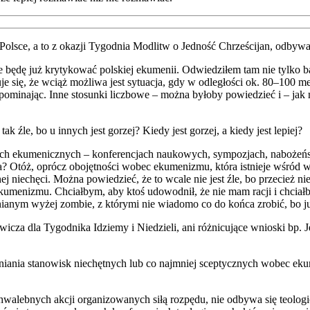
 Pol­sce, a to z oka­zji Tygo­dnia Modlitw o Jed­ność Chrze­ści­jan, odby­w
dę już kry­ty­ko­wać pol­skiej eku­me­nii. Odwie­dzi­łem tam nie tyl­ko bar
­je się, że wciąż moż­li­wa jest sytu­acja, gdy w odle­gło­ści ok. 80–100 me
o­mi­na­jąc. Inne sto­sun­ki licz­bo­we – moż­na było­by powie­dzieć i – ja
k źle, bo u innych jest gorzej? Kie­dy jest gorzej, a kie­dy jest lepiej?
ach eku­me­nicz­nych – kon­fe­ren­cjach nauko­wych, sym­po­zjach, nabo­żeń­
a? Otóż, oprócz obo­jęt­no­ści wobec eku­me­ni­zmu, któ­ra ist­nie­je wśró
j nie­chę­ci. Moż­na powie­dzieć, że to wca­le nie jest źle, bo prze­cież nie
ec eku­me­ni­zmu. Chciał­bym, aby ktoś udo­wod­nił, że nie mam racji i chcia
ia­nym wyżej zom­bie, z któ­ry­mi nie wia­do­mo co do koń­ca zro­bić, bo już
i­cza dla Tygo­dni­ka Idzie­my i Nie­dzie­li, ani róż­ni­cu­ją­ce wnio­ski bp.
a­nia sta­no­wisk nie­chęt­nych lub co naj­mniej scep­tycz­nych wobec eku­me
wa­leb­nych akcji orga­ni­zo­wa­nych siłą roz­pę­du, nie odby­wa się teo­lo­gi