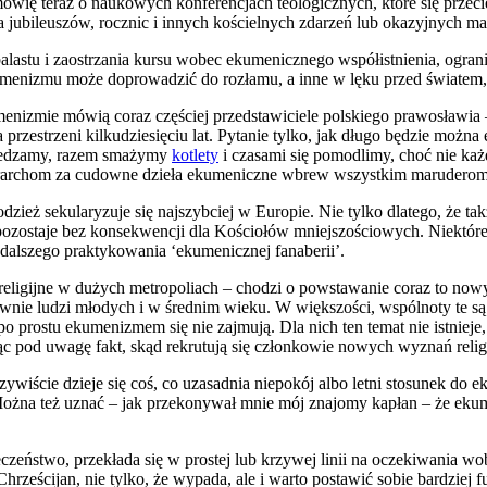
 mówię teraz o nauko­wych kon­fe­ren­cjach teo­lo­gicz­nych, któ­re się prze­c
nia jubi­le­uszów, rocz­nic i innych kościel­nych zda­rzeń lub oka­zyj­nych m
la­stu i zaostrza­nia kur­su wobec eku­me­nicz­ne­go współ­ist­nie­nia, ogra­
e­ni­zmu może dopro­wa­dzić do roz­ła­mu, a inne w lęku przed świa­tem, k
e­ni­zmie mówią coraz czę­ściej przed­sta­wi­cie­le pol­skie­go pra­wo­sła­w
ze­strze­ni kil­ku­dzie­się­ciu lat. Pyta­nie tyl­ko, jak dłu­go będzie moż­na e
wie­dza­my, razem sma­ży­my
kotle­ty
i cza­sa­mi się pomo­dli­my, choć nie każ
­rar­chom za cudow­ne dzie­ła eku­me­nicz­ne wbrew wszyst­kim maru­de­rom
o­dzież seku­la­ry­zu­je się naj­szyb­ciej w Euro­pie. Nie tyl­ko dla­te­go, że tak
 nie pozo­sta­je bez kon­se­kwen­cji dla Kościo­łów mniej­szo­ścio­wych. Nie­kt
al­sze­go prak­ty­ko­wa­nia ‘eku­me­nicz­nej fana­be­rii’.
hy reli­gij­ne w dużych metro­po­liach – cho­dzi o powsta­wa­nie coraz to n
­nie ludzi mło­dych i w śred­nim wie­ku. W więk­szo­ści, wspól­no­ty te są 
po pro­stu eku­me­ni­zmem się nie zaj­mu­ją. Dla nich ten temat nie ist­nie­j
io­rąc pod uwa­gę fakt, skąd rekru­tu­ją się człon­ko­wie nowych wyznań reli­
zy­wi­ście dzie­je się coś, co uza­sad­nia nie­po­kój albo let­ni sto­su­nek do 
ż­na też uznać – jak prze­ko­ny­wał mnie mój zna­jo­my kapłan – że eku­me­niz
e­czeń­stwo, prze­kła­da się w pro­stej lub krzy­wej linii na ocze­ki­wa­nia
e­ści­jan, nie tyl­ko, że wypa­da, ale i war­to posta­wić sobie bar­dziej fun