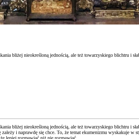
ania bliżej nieokreśloną jednością, ale też towarzyskiego blichtru i 
ia bli­żej nie­okre­ślo­ną jed­no­ścią, ale też towa­rzy­skie­go blich­tru i s
­dę zale­ży i napraw­dę się chce. To, że temat eku­me­ni­zmu wyska­ku­je w s
, że lepiej roz­ma­wiać niż nie roz­ma­wiać.