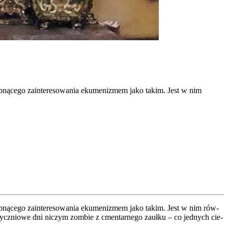
słabnącego zainteresowania ekumenizmem jako takim. Jest w nim
łab­ną­ce­go zain­te­re­so­wa­nia eku­me­ni­zmem jako takim. Jest w nim rów­
tycz­nio­we dni niczym zom­bie z cmen­tar­ne­go zauł­ku – co jed­nych cie­