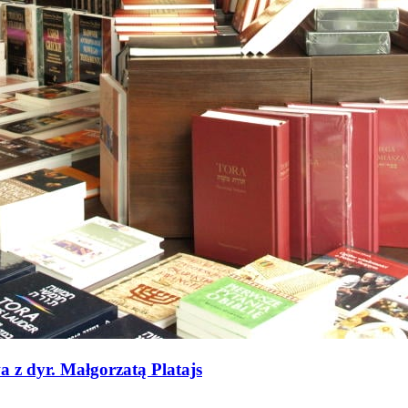
 z dyr. Małgorzatą Platajs