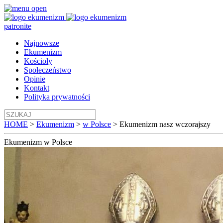
patronite
Najnowsze
Ekumenizm
Kościoły
Społeczeństwo
Opinie
Kontakt
Polityka prywatności
HOME
>
Ekumenizm
>
w Polsce
>
Ekumenizm nasz wczorajszy
Ekumenizm
w Polsce