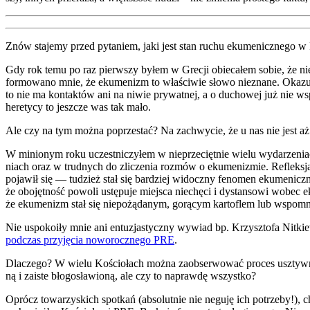
Znów sta­je­my przed pyta­niem, jaki jest stan ruchu eku­me­nicz­ne­go w
Gdy rok temu po raz pierw­szy byłem w Gre­cji obie­ca­łem sobie, że nie bę
for­mo­wa­no mnie, że eku­me­nizm to wła­ści­wie sło­wo nie­zna­ne. Oka­zu
to nie ma kon­tak­tów ani na niwie pry­wat­nej, a o ducho­wej już nie wsp
here­ty­cy to jesz­cze was tak mało.
Ale czy na tym moż­na poprze­stać? Na zachwy­cie, że u nas nie jest aż ta
W minio­nym roku uczest­ni­czy­łem w nie­prze­cięt­nie wie­lu wyda­rze­ni
niach oraz w trud­nych do zli­cze­nia roz­mów o eku­me­ni­zmie. Reflek­sj
poja­wił się — tudzież stał się bar­dziej widocz­ny feno­men eku­me­nicz­ne
że obo­jęt­ność powo­li ustę­pu­je miej­sca nie­chę­ci i dystan­so­wi wob
że eku­me­nizm stał się nie­po­żą­da­nym, gorą­cym kar­to­flem lub wspo­mn
Nie uspo­ko­iły mnie ani entu­zja­stycz­ny wywiad bp. Krzysz­to­fa Nit­kie­w
pod­czas przy­ję­cia nowo­rocz­ne­go PRE
.
Dla­cze­go? W wie­lu Kościo­łach moż­na zaob­ser­wo­wać pro­ces usztyw­ni
ną i zaiste bło­go­sła­wio­ną, ale czy to napraw­dę wszyst­ko?
Oprócz towa­rzy­skich spo­tkań (abso­lut­nie nie negu­ję ich potrze­by!), ch