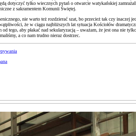
będą doty­czyć tyl­ko wiecz­nych pytań o otwar­cie waty­kań­skiej zamra­żal­k
nicz­ne z sakra­men­tem Komu­nii Świę­tej.
cz­ne­go, nie war­to też roz­dzie­rać szat, bo prze­cież tak czy ina­czej jed­
t­pli­wo­ści, że w cią­gu naj­bliż­szych lat sytu­acja Kościo­łów dra­ma­tycz
m od tego, aby pła­kać nad seku­la­ry­za­cją – uwa­żam, że jest ona nie tyl­
­ma­li­śmy, a co nam trud­no nie­raz dostrzec.
­py­wa­nia
pa­na