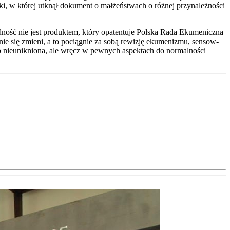
i, w któ­rej utknął doku­ment o mał­żeń­stwach o róż­nej przy­na­leż­no­ści
ność nie jest pro­duk­tem, któ­ry opa­ten­tu­je Pol­ska Rada Eku­me­nicz­na
­nie się zmie­ni, a to pocią­gnie za sobą rewi­zję eku­me­ni­zmu, sen­sow­
ko nie­unik­nio­na, ale wręcz w pew­nych aspek­tach do nor­mal­no­ści