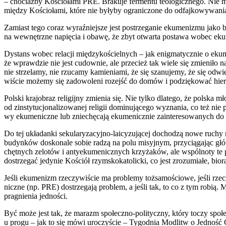
– cho­ciaż­by Kościo­ła­mi PRE. Bra­ku­je fer­men­tu teo­lo­gicz­ne­go. Nie
mię­dzy Kościo­ła­mi, któ­re nie były­by ogra­ni­czo­ne do odfaj­ko­wy­wa­
Zamiast tego coraz wyraź­niej­sze jest postrze­ga­nie eku­me­ni­zmu jako ba
na wewnętrz­ne napię­cia i oba­wę, że zbyt otwar­ta posta­wa wobec eku­m
Dystans wobec rela­cji mię­dzy­ko­ściel­nych – jak enig­ma­tycz­nie o eku­m
że wpraw­dzie nie jest cudow­nie, ale prze­cież tak wie­le się zmie­ni­ło na pr
nie strze­la­my, nie rzu­ca­my kamie­nia­mi, że się sza­nu­je­my, że się od
wi­ście może­my się zado­wo­le­ni rozejść do domów i podzię­ko­wać hie
Pol­ski kra­jo­braz reli­gij­ny zmie­nia się. Nie tyl­ko dla­te­go, że pol­ska mł
od zin­sty­tu­cjo­na­li­zo­wa­nej reli­gii domi­nu­ją­ce­go wyzna­nia, co też
wy eku­me­nicz­ne lub znie­chę­ca­ją eku­me­nicz­nie zain­te­re­so­wa­nych do d
Do tej ukła­dan­ki seku­la­ry­za­cyj­no-laicy­zu­ją­cej docho­dzą nowe ruc
budyn­ków dosko­na­le sobie radzą na polu misyj­nym, przy­cią­ga­jąc głów
chęt­nych zelo­tów i anty­eku­me­nicz­nych krzy­ża­ków, ale wspól­no­ty te 
dostrze­gać jedy­nie Kościół rzym­sko­ka­to­lic­ki, co jest zro­zu­mia­łe, b
Jeśli eku­me­nizm rze­czy­wi­ście ma pro­ble­my toż­sa­mo­ścio­we, jeśli rze­c
nicz­ne (np. PRE) dostrze­ga­ją pro­blem, a jeśli tak, to co z tym robią. Mo
pra­gnie­nia jed­no­ści.
Być może jest tak, że marazm spo­łecz­no-poli­tycz­ny, któ­ry toczy spo­ł
u pro­gu – jak to się mówi uro­czy­ście – Tygo­dnia Modlitw o Jed­ność Chrz