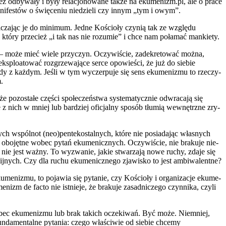
ież odby­wa­ły i były rela­cjo­no­wa­ne tak­że na ekumenizm.pl, ale o pra­ce
ani­fe­stów o świę­ce­niu nie­dzie­li czy innym „tym i owym”.
ni­cza­jąc je do mini­mum. Jed­ne Kościo­ły czy­nią tak ze wzglę­du
tó­ry prze­cież „i tak nas nie rozu­mie” i chce nam poła­mać man­kie­ty.
ia – może mieć wie­le przy­czyn. Oczy­wi­ście, zade­kre­to­wać moż­na,
ks­plo­ato­wać roz­grze­wa­ją­ce ser­ce opo­wie­ści, że już do sie­bie
­dy z każ­dym. Jeśli w tym wyczer­pu­je się sens eku­me­ni­zmu to rze­czy­
.
­że pozo­sta­łe czę­ści spo­łe­czeń­stwa sys­te­ma­tycz­nie odwra­ca­ją się
ó­re z nich w mniej lub bar­dziej ofi­cjal­ny spo­sób tłu­mią wewnętrz­ne zry­
owych wspól­not (neo)pentekostalnych, któ­re nie posia­da­jąc wła­snych
obo­jęt­ne wobec pytań eku­me­nicz­nych. Oczy­wi­ście, nie bra­ku­je nie­
e, nie jest waż­ny. To wyzwa­nie, jakie stwa­rza­ją nowe ruchy, zda­je się
gij­nych. Czy dla ruchu eku­me­nicz­ne­go zja­wi­sko to jest ambi­wa­lent­ne?
eku­me­ni­zmu, to poja­wia się pyta­nie, czy Kościo­ły i orga­ni­za­cje eku­me­
m de fac­to nie ist­nie­je, że bra­ku­je zasad­ni­cze­go czyn­ni­ka, czy­li
 wobec eku­me­ni­zmu lub brak takich ocze­ki­wań. Być może. Nie­mniej,
­da­men­tal­ne pyta­nia: cze­go wła­ści­wie od sie­bie chce­my