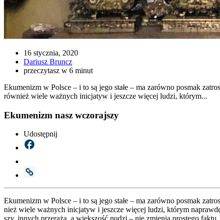
16 stycznia, 2020
Dariusz Bruncz
przeczytasz w 6 minut
Ekumenizm w Polsce – i to są jego stałe – ma zarówno posmak zatrosk
również wiele ważnych inicjatyw i jeszcze więcej ludzi, którym...
Ekumenizm nasz wczorajszy
Udostępnij
Eku­me­nizm w Pol­sce – i to są jego sta­łe – ma zarów­no posmak zatro­ska­n
nież wie­le waż­nych ini­cja­tyw i jesz­cze wię­cej ludzi, któ­rym napraw
szy, innych prze­ra­ża, a więk­szość nudzi – nie zmie­nia pro­ste­go fak­tu