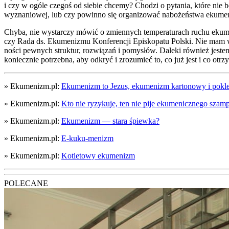
i czy w ogó­le cze­goś od sie­bie chce­my? Cho­dzi o pyta­nia, któ­re nie 
wyzna­nio­wej, lub czy powin­no się orga­ni­zo­wać nabo­żeń­stwa eku­me­
Chy­ba, nie wystar­czy mówić o zmien­nych tem­pe­ra­tu­rach ruchu eku­me­ni
czy Rada ds. Eku­me­ni­zmu Kon­fe­ren­cji Epi­sko­pa­tu Pol­ski. Nie mam wą
no­ści pew­nych struk­tur, roz­wią­zań i pomy­słów. Dale­ki rów­nież jeste
koniecz­nie potrzeb­na, aby odkryć i zro­zu­mieć to, co już jest i co otrzy
» Ekumenizm.pl:
Eku­me­nizm to Jezus, eku­me­nizm kar­to­no­wy i pokle
» Ekumenizm.pl:
Kto nie ryzy­ku­je, ten nie pije eku­me­nicz­ne­go szam­
» Ekumenizm.pl:
Eku­me­nizm — sta­ra śpiew­ka?
» Ekumenizm.pl:
E‑ku­ku-menizm
» Ekumenizm.pl:
Kotle­to­wy eku­me­nizm
POLECANE