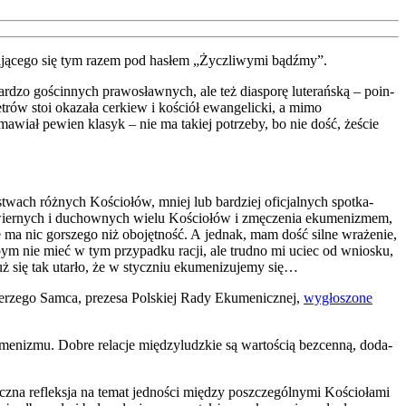
a­ją­ce­go się tym razem pod hasłem „Życz­li­wy­mi bądź­my”.
­dzo gościn­nych pra­wo­sław­nych, ale też dia­spo­rę lute­rań­ską – poin­
trów stoi oka­za­ła cer­kiew i kościół ewan­ge­lic­ki, a mimo
k mawiał pewien kla­syk – nie ma takiej potrze­by, bo nie dość, żeście
stwach róż­nych Kościo­łów, mniej lub bar­dziej ofi­cjal­nych spo­tka­
d wier­nych i duchow­nych wie­lu Kościo­łów i zmę­cze­nia eku­me­ni­zmem,
 ma nic gor­sze­go niż obo­jęt­ność. A jed­nak, mam dość sil­ne wra­że­nie,
ł­bym nie mieć w tym przy­pad­ku racji, ale trud­no mi uciec od wnio­sku,
 się tak utar­ło, że w stycz­niu eku­me­ni­zu­je­my się…
 Jerze­go Sam­ca, pre­ze­sa Pol­skiej Rady Eku­me­nicz­nej,
wygło­szo­ne
­ni­zmu. Dobre rela­cje mię­dzy­ludz­kie są war­to­ścią bez­cen­ną, doda­
cz­na reflek­sja na temat jed­no­ści mię­dzy poszcze­gól­ny­mi Kościo­ła­mi